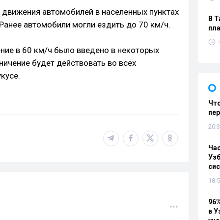
 движения автомобилей в населенных пунктах
В Т
. Ранее автомобили могли ездить до 70 км/ч.
пла
ние в 60 км/ч было введено в некоторых
ничение будет действовать во всех
кусе.
Что
пе
20:3
Ча
Узб
си
18:5
96%
в У