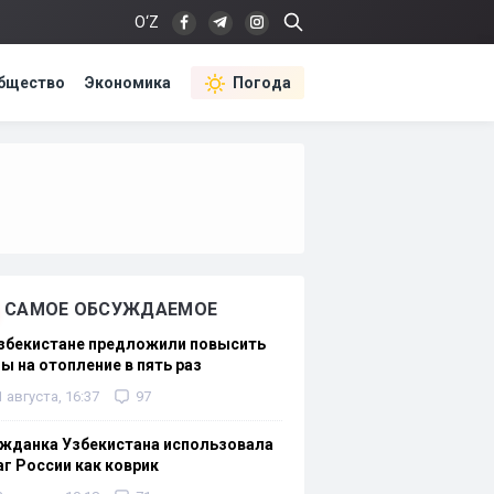
O‘Z
бщество
Экономика
Погода
САМОЕ ОБСУЖДАЕМОЕ
Узбекистане предложили повысить
ы на отопление в пять раз
1 августа, 16:37
97
жданка Узбекистана использовала
г России как коврик