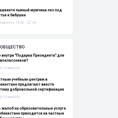
ашкенте пьяный мужчина лез под
тье к бабушке
4 августа, 19:43
40
ОБЩЕСТВО
 внутри "Подарка Президента" для
рвоклассников?
5 / 5 августа
стным учебным центрам в
екистане предлагают ввести
стему добровольной сертификации
0 / 5 августа
 жалоб на образовательные услуги
збекистане приходится на частные