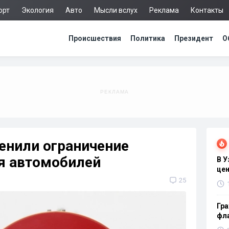
орт
Экология
Авто
Мысли вслух
Реклама
Контакты
Происшествия
Политика
Президент
О
енили ограничение
я автомобилей
В 
цен
25
Гра
фла