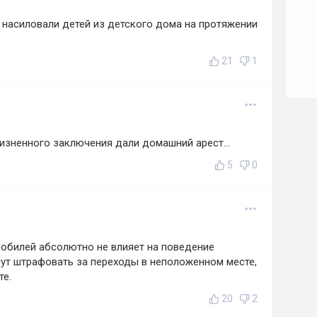
з насиловали детей из детского дома на протяжении
21
1
жизненного заключения дали домашний арест...
5
0
обилей абсолютно не влияет на поведение
нут штрафовать за переходы в неположенном месте,
те.
20
2