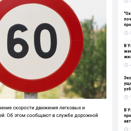
"Ох
поч
пр
В У
жен
жи
Эк
уще
узб
чение скорости движения легковых и
В У
ей. Об этом сообщают в службе дорожной
про
ав