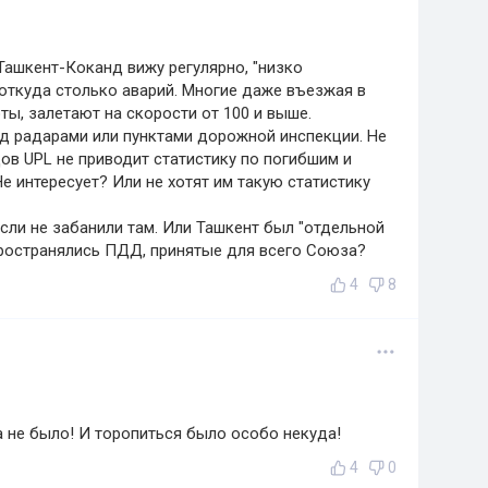
е Ташкент-Коканд вижу регулярно, "низко
 откуда столько аварий. Многие даже въезжая в
ы, залетают на скорости от 100 и выше.
д радарами или пунктами дорожной инспекции. Не
ов UPL не приводит статистику по погибшим и
е интересует? Или не хотят им такую статистику
 если не забанили там. Или Ташкент был "отдельной
пространялись ПДД, принятые для всего Союза?
4
8
а не было! И торопиться было особо некуда!
4
0