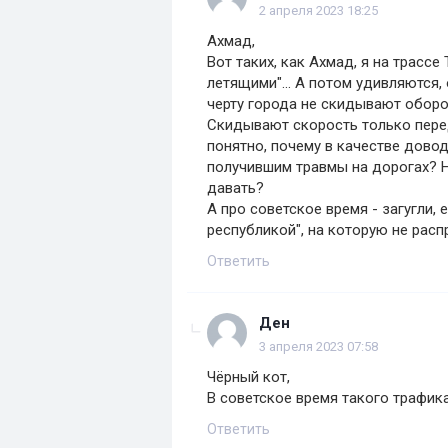
2 апреля 2023 18:25
Ахмад,
Вот таких, как Ахмад, я на трасс
летящими"... А потом удивляются,
черту города не скидывают оборот
Скидывают скорость только пере
понятно, почему в качестве довод
получившим травмы на дорогах? Н
давать?
А про советское время - загугли,
республикой", на которую не рас
Ответить
Ден
3 апреля 2023 07:58
Чёрный кот,
В советское время такого трафик
Ответить