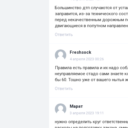
Большинство дтп случаются от уста
заправится, из-за технического со
перед некачественным дорожным п
двигающиеся в попутном направлени
Ответить
Freshsock
4 апреля 2023 00:26
Правила есть правила и их надо со
неуправляемое стадо сами знаете ко
бы 60. Тошно уже от вашего нытья ж
Ответить
Марат
3 апреля 2023 19:11
нужно определить круг ответственн
расходы на подготовку закона, смен