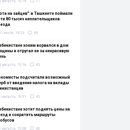
3 августа, 10:18
71
ота на зайцев": в Ташкенте поймали
ти 80 тысяч неплательщиков
оезда
31 июля, 19:25
49
збекистане хоким ворвался в дом
щины и отругал ее за некрасивую
знь
4 августа, 15:16
45
ономисты подсчитали возможный
рб от введения налога на вклады
екистанцев
1 августа, 16:31
43
збекистане хотят поднять цены на
езд и сократить маршруты
тобусов
1 августа, 13:08
40