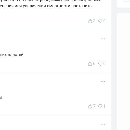
менения или увеличения смертности заставить
3
0
ших властей
6
0
м
7
1