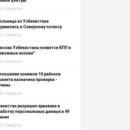
ебные центры
3 / 5 августа
льница из Узбекистана
равилась к Северному полюсу
2 / 5 августа
колах Узбекистана появятся КПП и
евожные кнопки"
9 / 5 августа
тношении хокимов 10 районов
кента назначена проверка -
ичины
8 / 5 августа
екистан разрешил хранение и
аботку персональных данных в 49
анах
5 / 5 августа