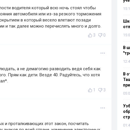
уч
лости водителя который всю ночь стоял чтобы
15:1
стояния автомобиля или из-за резкого торможения
окрытием в который весело влетают позади
Шко
и и так далее можно перечислять много и долго.
отп
3
0
15:0
В ш
"тр
12:4
блюдать, а не демагогию разводить ведя себя как
В о
го. Прям как дети. Везде 40. Радуйтесь, что хотя
Таш
ал*.
пр
1
3
05:0
Узб
обр
стр
ых и проталкивающих этот закон, посчитать
01:4
у знаков по всей стране, изменение электронных