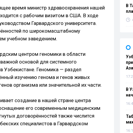
В Т
тоящее время министр здравоохранения нашей
пла
ходится с рабочим визитом в США. В ходе
руководством Гарвардского университета.
рённостей по широкомасштабному
ем учебном заведением.
ардским центром геномики в области
Узб
 важной основой для системного
пр
Ази
 в Узбекистане. Геномика — раздел
ённый изучению генома и генов живых
17:2
генов организма или значительной их части.
В У
нач
ивает создание в нашей стране центра
16:4
е оснащение его современным медицинским
гнутых договорённостей также числится
Таб
мах
збекских специалистов в Гарвардском
16:1