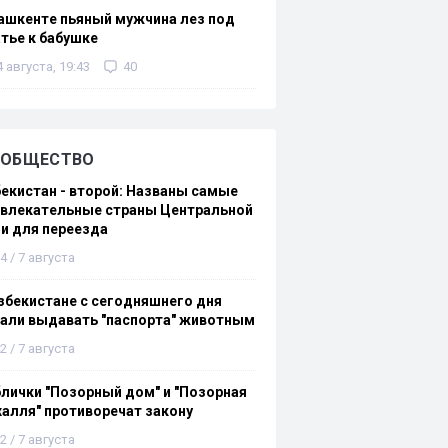
ашкенте пьяный мужчина лез под
тье к бабушке
4 августа, 19:43
40
ОБЩЕСТВО
екистан - второй: Названы самые
ивлекательные страны Центральной
и для переезда
4 / 7 августа
збекистане с сегодняшнего дня
али выдавать "паспорта" животным
2 / 7 августа
лички "Позорный дом" и "Позорная
алля" противоречат закону
2 / 7 августа