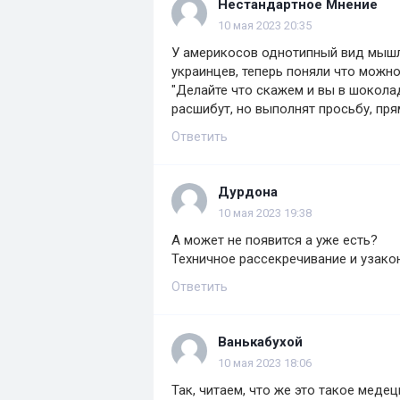
Нестандартное Мнение
10 мая 2023 20:35
У америкосов однотипный вид мышл
украинцев, теперь поняли что можно
"Делайте что скажем и вы в шокола
расшибут, но выполнят просьбу, пря
Ответить
Дурдона
10 мая 2023 19:38
А может не появится а уже есть?
Техничное рассекречивание и узак
Ответить
Ванькабухой
10 мая 2023 18:06
Так, читаем, что же это такое медец