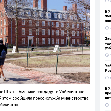
В У
жен
жи
Эк
уще
узб
Узб
Ро
В У
ые Штаты Америки создадут в Узбекистане
про
б этом сообщила пресс-служба Министерства
ав
бекистан.