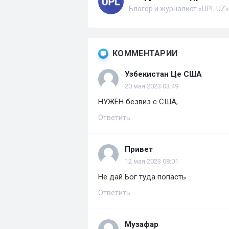
Блогер и журналист «UPL.UZ»
КОММЕНТАРИИ
Узбекистан Це США
20 мая 2023 03:49
НУЖЕН безвиз с США,
Ответить
Привет
12 мая 2023 08:01
Не дай Бог туда попасть
Ответить
Музафар