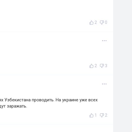
2
0
2
3
х Узбекистана проводить. На украине уже всех
дут заражать.
1
2