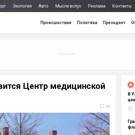
орт
Экология
Авто
Мысли вслух
Реклама
Контакты
Происшествия
Политика
Президент
О
явится Центр медицинской
В 
цен
48
Гра
фла