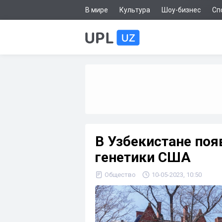
В мире
Культура
Шоу-бизнес
Сп
В Узбекистане по
генетики США
Общество
10-05-2023, 10:50