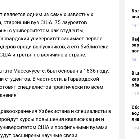
Бол
ет является одним из самых известных
вы
, старейший вуз США. 75 лауреатов
14:1
ны с университетом как студенты,
Гарвардский университет занимает первое
Каф
зар
рдеров среди выпускников, а его библиотека
по
ША и третья по величине в стране.
04:1
тате Массачусетс, был основан в 1636 году.
В ш
и студентов. В частности, в Гарвардской
кар
об
отовят специалистов практически по всем
19:5
анения.
Об
равоохранения Узбекистана и специалисты в
вод
пройдут курсы повышения квалификации и
лиш
 университетом США и профильными вузами
12:4
будут расширены научные связи.