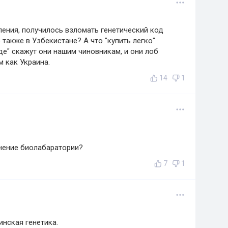
ения, получилось взломать генетический код
 также в Узбекистане? А что "купить легко".
де" скажут они нашим чиновникам, и они лоб
м как Украина.
14
1
онение биолабаратории?
7
1
инская генетика.