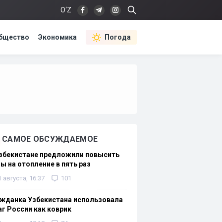
O‘Z
бщество
Экономика
Погода
САМОЕ ОБСУЖДАЕМОЕ
Узбекистане предложили повысить
ы на отопление в пять раз
1 августа, 16:37
101
жданка Узбекистана использовала
г России как коврик