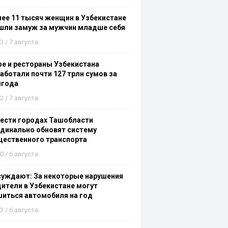
ее 11 тысяч женщин в Узбекистане
шли замуж за мужчин младше себя
3 / 7 августа
е и рестораны Узбекистана
аботали почти 127 трлн сумов за
лгода
2 / 7 августа
ести городах Ташобласти
динально обновят систему
щественного транспорта
0 / 6 августа
суждают: За некоторые нарушения
ители в Узбекистане могут
иться автомобиля на год
3 / 6 августа