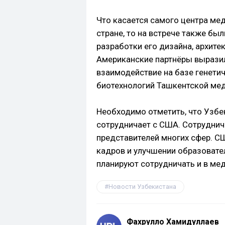
Что касается самого центра мед
стране, то на встрече также б
разработки его дизайна, архите
Американские партнёры выразил
взаимодействие на базе генети
биотехнологий Ташкентской ме
Необходимо отметить, что Узбе
сотрудничает с США. Сотрудни
представителей многих сфер. С
кадров и улучшении образовате
планируют сотрудничать и в ме
Новости Узбекистана
Фахрулло Хамидуллаев