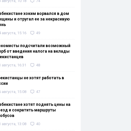
3 августа, 10:18
74
збекистане хоким ворвался в дом
щины и отругал ее за некрасивую
знь
4 августа, 15:16
49
ономисты подсчитали возможный
рб от введения налога на вклады
екистанцев
1 августа, 16:31
48
екистанцы не хотят работать в
ссии
6 августа, 15:08
47
збекистане хотят поднять цены на
езд и сократить маршруты
тобусов
1 августа, 13:08
40