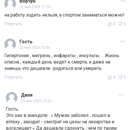
Ворчун
22 мая 2023 17:19
на работу ходить нельзя, а спортом заниматься можно!
Ответить
0
0
Гость
22 мая 2023 13:56
Гипертония , мигрень , инфаркты , инсульты … Жизнь
опасна , каждый день ведёт к смерти, и даже не
знаешь что дешевле -родиться или умереть.
Ответить
4
3
Диля
22 мая 2023 15:30
Гость,
Это как в анекдоте : « Мужик заболел , пошёл в
аптеку , заходит - смотрит на цены на лекарства и
восклицает « Да дешевле сдохнуть , чем по таким