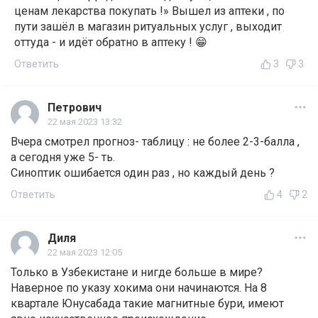
ценам лекарства покупать !» Вышел из аптеки , по
пути зашёл в магазин ритуальных услуг , выходит
оттуда - и идёт обратно в аптеку ! 😁
Ответить
3
3
Петрович
22 мая 2023 13:32
Вчера смотрел прогноз- таблицу : не более 2-3-балла ,
а сегодня уже 5- ть.
Синоптик ошибается один раз , но каждый день ?
Ответить
4
2
Диля
22 мая 2023 12:05
Только в Узбекистане и нигде больше в мире?
Наверное по указу хокима они начинаются. На 8
квартале Юнусабада такие магнитные бури, имеют