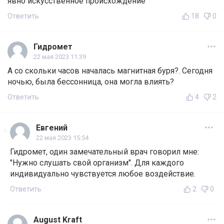
явно искусственное происхождение
Ответить
18
0
Гидромет
22 мая 2023 11:39
А со скольки часов началась магнитная буря?. Сегодня
ночью, была бессонница, она могла влиять?
Ответить
4
2
Евгений
22 мая 2023 15:54
Гидромет, один замечательный врач говорил мне:
"Нужно слушать свой организм". Для каждого
индивидуально чувствуется любое воздействие.
Ответить
2
0
August Kraft