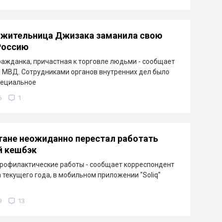
 жительница Джизака заманила свою
Россию
ажданка, причастная к торговле людьми - сообщает
 МВД. Сотрудниками органов внутренних дел было
пециальное
6
1
тане неожиданно перестал работать
й кешбэк
рофилактические работы - сообщает корреспондент
а текущего года, в мобильном приложении "Soliq"
9
13