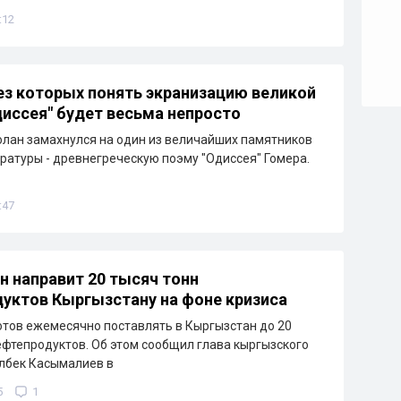
:12
ез которых понять экранизацию великой
иссея" будет весьма непросто
лан замахнулся на один из величайших памятников
ратуры - древнегреческую поэму "Одиссея" Гомера.
:47
н направит 20 тысяч тонн
уктов Кыргызстану на фоне кризиса
отов ежемесячно поставлять в Кыргызстан до 20
ефтепродуктов. Об этом сообщил глава кыргызского
лбек Касымалиев в
5
1