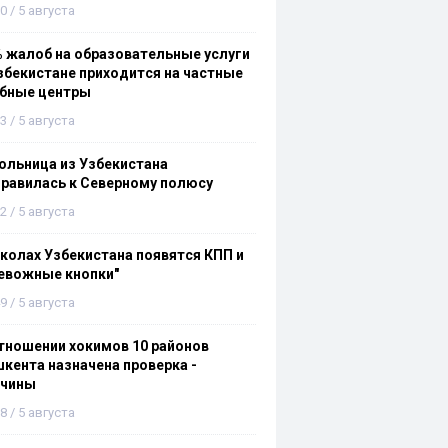
0 / 5 августа
 жалоб на образовательные услуги
збекистане приходится на частные
ебные центры
3 / 5 августа
льница из Узбекистана
равилась к Северному полюсу
2 / 5 августа
колах Узбекистана появятся КПП и
евожные кнопки"
9 / 5 августа
тношении хокимов 10 районов
кента назначена проверка -
ичины
8 / 5 августа