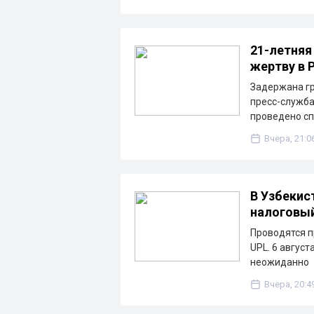
21-летняя
жертву в 
Задержана гр
пресс-служба
проведено с
Вчера, 21:0
В Узбекис
налоговы
Проводятся п
UPL. 6 август
неожиданно
Вчера, 20:4