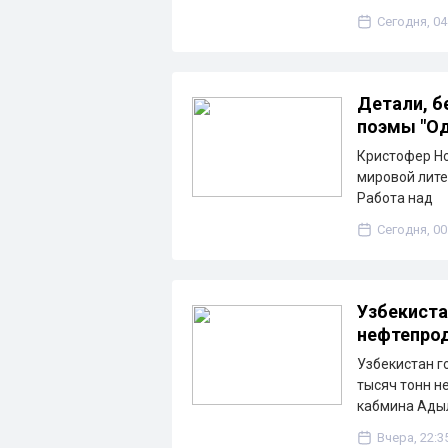
Сегодня, 04
Детали, б
поэмы "Од
Кристофер Но
мировой лите
Работа над
Сегодня, 00
Узбекиста
нефтепрод
Узбекистан г
тысяч тонн н
кабмина Ады
Вчера, 22:3