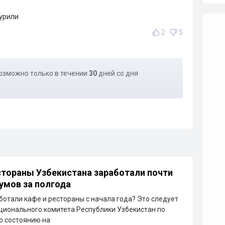
урили
2
5
озможно только в течении
30
дней со дня
стораны Узбекистана заработали почти
сумов за полгода
ботали кафе и рестораны с начала года? Это следует
ционального комитета Республики Узбекистан по
По состоянию на