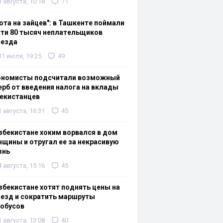
3 августа, 10:18
71
ота на зайцев": в Ташкенте поймали
ти 80 тысяч неплательщиков
оезда
31 июля, 19:25
49
ономисты подсчитали возможный
рб от введения налога на вклады
екистанцев
1 августа, 16:31
45
збекистане хоким ворвался в дом
щины и отругал ее за некрасивую
знь
4 августа, 15:16
45
збекистане хотят поднять цены на
езд и сократить маршруты
тобусов
1 августа, 13:08
40