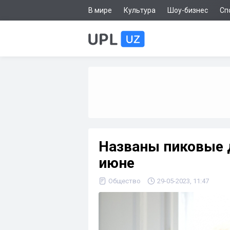
В мире
Культура
Шоу-бизнес
Сп
Названы пиковые 
июне
Общество
29-05-2023, 11:47