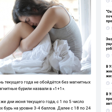
"Ох
поч
пр
Эк
уще
узб
В У
жен
жи
ь текущего года не обойдётся без магнитных
гнитные бурили назвали в «1+1».
В У
про
же дни июня текущего года, с 1 по 5 число
ав
 бурь на уровне 3-4 баллов. Далее с 18 по 24