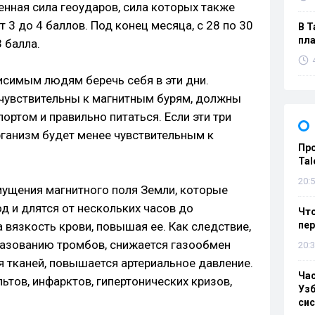
нная сила геоударов, сила которых также
 3 до 4 баллов. Под конец месяца, с 28 по 30
В Т
пла
 балла.
симым людям беречь себя в эти дни.
 чувствительны к магнитным бурям, должны
ортом и правильно питаться. Если эти три
рганизм будет менее чувствительным к
Пр
Tal
20:5
ущения магнитного поля Земли, которые
д и длятся от нескольких часов до
Что
а вязкость крови, повышая ее. Как следствие,
пе
разованию тромбов, снижается газообмен
20:3
я тканей, повышается артериальное давление.
Ча
ьтов, инфарктов, гипертонических кризов,
Узб
си