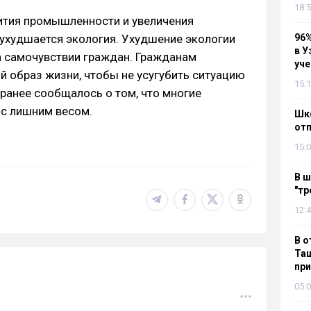
18:5
вития промышленности и увеличения
 ухудшается экология. Ухудшение экологии
96%
в У
а самочувствии граждан. Гражданам
уч
й образ жизни, чтобы не усугубить ситуацию
15:1
ранее сообщалось о том, что многие
с лишним весом.
Шко
отп
15:0
В ш
"тр
12:4
В о
Таш
пр
05:0