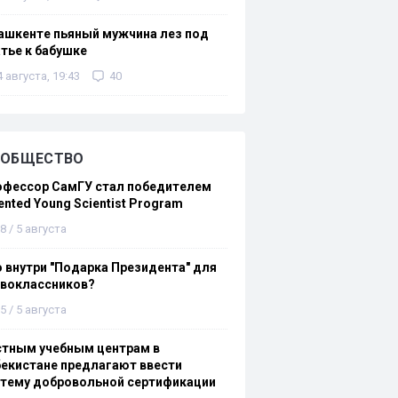
ашкенте пьяный мужчина лез под
тье к бабушке
4 августа, 19:43
40
ОБЩЕСТВО
офессор СамГУ стал победителем
ented Young Scientist Program
8 / 5 августа
 внутри "Подарка Президента" для
рвоклассников?
5 / 5 августа
стным учебным центрам в
екистане предлагают ввести
стему добровольной сертификации