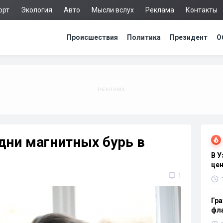
орт
Экология
Авто
Мысли вслух
Реклама
Контакты
Происшествия
Политика
Президент
О
дни магнитных бурь в
В 
цен
1
Гра
фла