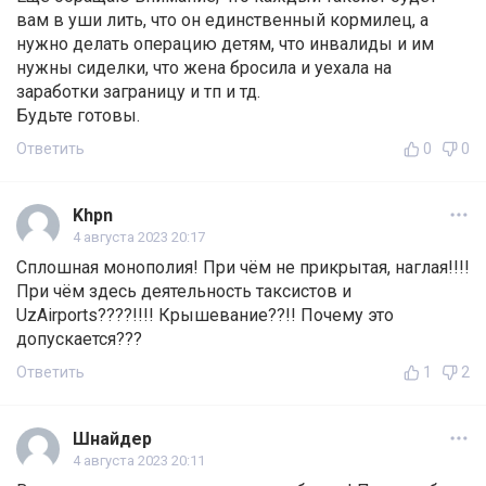
вам в уши лить, что он единственный кормилец, а
нужно делать операцию детям, что инвалиды и им
нужны сиделки, что жена бросила и уехала на
заработки заграницу и тп и тд.
Будьте готовы.
Ответить
0
0
Khpn
4 августа 2023 20:17
Сплошная монополия! При чём не прикрытая, наглая!!!!
При чём здесь деятельность таксистов и
UzAirports????!!!! Крышевание??!! Почему это
допускается???
Ответить
1
2
Шнайдер
4 августа 2023 20:11