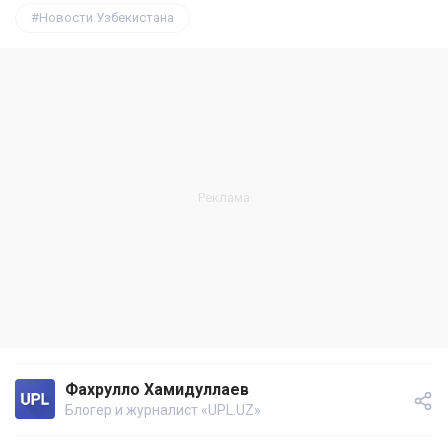
Новости Узбекистана
Фахрулло Хамидуллаев
Блогер и журналист «UPL.UZ»