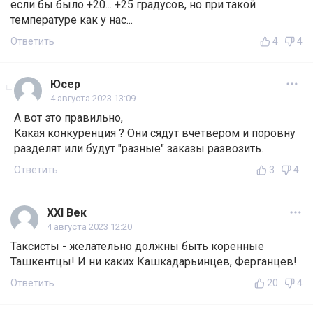
если бы было +20... +25 градусов, но при такой
температуре как у нас...
Ответить
4
4
Юсер
4 августа 2023 13:09
А вот это правильно,
Какая конкуренция ? Они сядут вчетвером и поровну
разделят или будут "разные" заказы развозить.
Ответить
3
4
ХХl Век
4 августа 2023 12:20
Таксисты - желательно должны быть коренные
Ташкентцы! И ни каких Кашкадарьинцев, Ферганцев!
Ответить
20
4