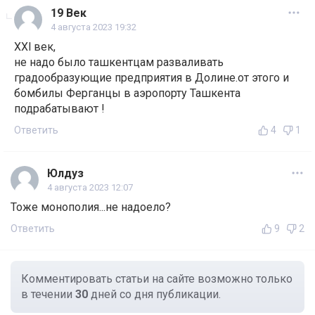
19 Век
4 августа 2023 19:32
ХХl век,
не надо было ташкентцам разваливать
градообразующие предприятия в Долине.от этого и
бомбилы Ферганцы в аэропорту Ташкента
подрабатывают !
Ответить
4
1
Юлдуз
4 августа 2023 12:07
Тоже монополия...не надоело?
Ответить
9
2
Комментировать статьи на сайте возможно только
в течении
30
дней со дня публикации.