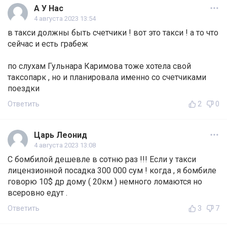
А У Нас
4 августа 2023 13:54
в такси должны быть счетчики ! вот это такси ! а то что
сейчас и есть грабеж
по слухам Гульнара Каримова тоже хотела свой
таксопарк , но и планировала именно со счетчиками
поездки
Ответить
2
0
Царь Леонид
4 августа 2023 13:08
С бомбилой дешевле в сотню раз !!! Если у такси
лицензионной посадка 300 000 сум ! когда , я бомбиле
говорю 10$ др дому ( 20км ) немного ломаются но
всеровно едут .
Ответить
3
7