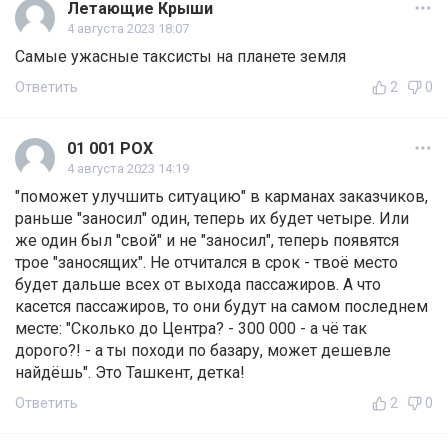
Летающие Крыши
4 августа 2023 18:07
Самые ужасные таксисты на планете земля
Ответить
2
0
01 001 POX
4 августа 2023 14:19
"поможет улучшить ситуацию" в карманах заказчиков,
раньше "заносил" один, теперь их будет четыре. Или
же один был "свой" и не "заносил", теперь появятся
трое "заносящих". Не отчитался в срок - твоё место
будет дальше всех от выхода пассажиров. А что
касется пассажиров, то они будут на самом последнем
месте: "Сколько до Центра? - 300 000 - а чё так
дорого?! - а ты походи по базару, может дешевле
найдёшь". Это Ташкент, детка!
Ответить
2
0