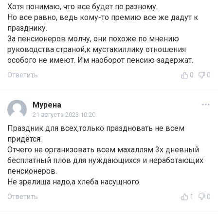
Хотя понимаю, что все будет по разному.
Но все равно, ведь кому-то премию все же дадут к
празднику.
За пенсионеров молчу, они похоже по мнению
руководства страной,к мустакиллику отношения
особого не имеют. Им наоборот пенсию задержат.
Ответить
0
0
Мурена
21 августа 2023 10:20
Праздник для всех,только праздновать не всем
придётся.
Отчего не организовать всем махаллям 3х дневный
бесплатный плов для нуждающихся и неработающих
пенсионеров.
Не зрелища надо,а хлеба насущного.
Ответить
1
0