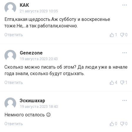
КАК
21 августа 2023 10:05
Епта,какая щедрость.Аж субботу и воскресенье
тоже.Не,...а так работали,конечно.
Ответить
1
0
Genezone
19 августа 2023 20:43
Сколько можно писать об этом? Да люди уже в начале
года знали, сколько будут отдыхать.
Ответить
4
1
Эскишахар
19 августа 2023 18:40
Немного осталось 😉
Ответить
0
0