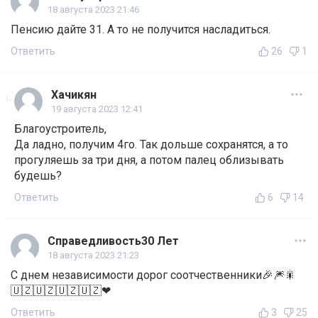
18 августа 2023 21:46
Пенсию дайте 31. А то не получится насладиться.
Ответить
26
1
Хачикян
19 августа 2023 12:41
Благоустроитель,
Да ладно, получим 4го. Так дольше сохранятся, а то
прогуляешь за три дня, а потом палец облизывать
будешь?
Ответить
6
14
Справедливость30 Лет
18 августа 2023 21:23
С днем независимости дорог соотчественники🎉🎆🎇
🇺🇿🇺🇿🇺🇿🇺🇿❤
Ответить
3
25