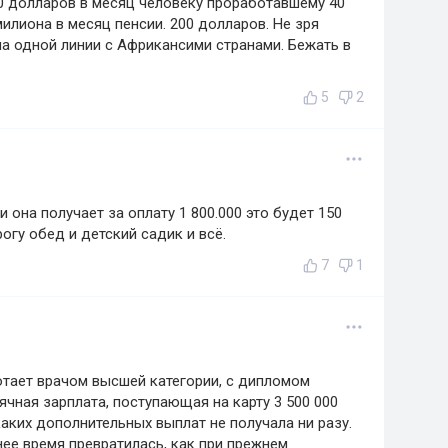
70 долларов в месяц человеку проработавшему 40
милиона в месяц пенсии. 200 долларов. Не зря
на одной линии с Африкансими странами. Бежать в
5
2
 она получает за оплату 1 800.000 это будет 150
огу обед и детский садик и всё.
7
1
ботает врачом высшей категории, с дипломом
ячная зарплата, поступающая на карту 3 500 000
каких дополнительных выплат не получала ни разу.
нее время превратилась, как при прежнем