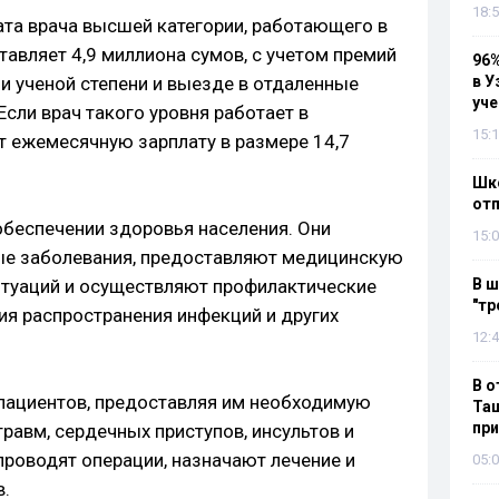
18:5
ата врача высшей категории, работающего в
авляет 4,9 миллиона сумов, с учетом премий
96%
ии ученой степени и выезде в отдаленные
в У
уч
Если врач такого уровня работает в
15:1
т ежемесячную зарплату в размере 14,7
Шко
отп
обеспечении здоровья населения. Они
15:0
ные заболевания, предоставляют медицинскую
итуаций и осуществляют профилактические
В ш
"тр
я распространения инфекций и других
12:4
В о
пациентов, предоставляя им необходимую
Таш
пр
равм, сердечных приступов, инсультов и
проводят операции, назначают лечение и
05:0
в.