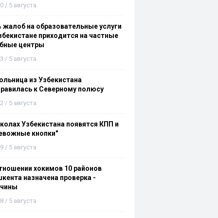
0 / 5 августа
 жалоб на образовательные услуги
збекистане приходится на частные
ебные центры
3 / 5 августа
льница из Узбекистана
равилась к Северному полюсу
2 / 5 августа
колах Узбекистана появятся КПП и
евожные кнопки"
9 / 5 августа
тношении хокимов 10 районов
кента назначена проверка -
ичины
8 / 5 августа