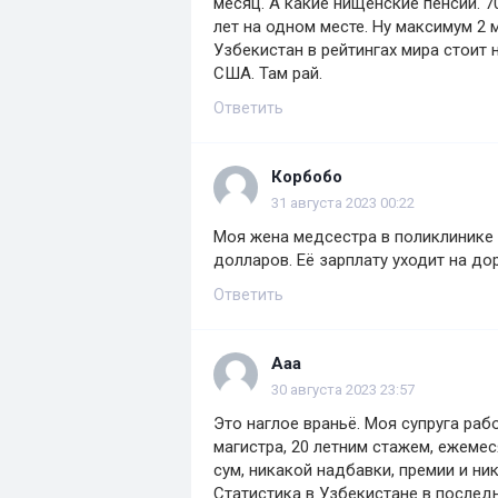
месяц. А какие нищенские пенсии. 
лет на одном месте. Ну максимум 2 
Узбекистан в рейтингах мира стоит 
США. Там рай.
Ответить
Корбобо
31 августа 2023 00:22
Моя жена медсестра в поликлинике и
долларов. Её зарплату уходит на дор
Ответить
Aaa
30 августа 2023 23:57
Это наглое враньё. Моя супруга ра
магистра, 20 летним стажем, ежемес
сум, никакой надбавки, премии и ни
Статистика в Узбекистане в послед