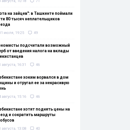
3 августа, 10:18
71
ота на зайцев": в Ташкенте поймали
ти 80 тысяч неплательщиков
оезда
31 июля, 19:25
49
ономисты подсчитали возможный
рб от введения налога на вклады
екистанцев
1 августа, 16:31
46
збекистане хоким ворвался в дом
щины и отругал ее за некрасивую
знь
4 августа, 15:16
46
збекистане хотят поднять цены на
езд и сократить маршруты
тобусов
1 августа, 13:08
40