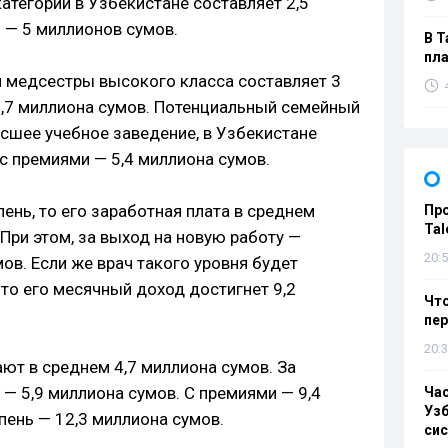
тегории в Узбекистане составляет 2,5
 — 5 миллионов сумов.
В Т
пла
й медсестры высокого класса составляет 3
6,7 миллиона сумов. Потенциальный семейный
ысшее учебное заведение, в Узбекистане
 с премиями — 5,4 миллиона сумов.
пень, то его заработная плата в среднем
Пр
Tal
 При этом, за выход на новую работу —
20:5
ов. Если же врач такого уровня будет
 то его месячный доход достигнет 9,2
Что
пе
20:3
ют в среднем 4,7 миллиона сумов. За
— 5,9 миллиона сумов. С премиями — 9,4
Ча
Узб
пень — 12,3 миллиона сумов.
си