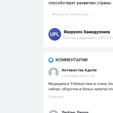
способствует развитию страны.
Новости Узбекистана
Фахрулло Хамидуллаев
Блогер и журналист «UPL.UZ»
КОММЕНТАРИИ
Активистка Аделя
1 сентября 2023 21:32
Медицина в Узбекистане в очень пл
сейчас оборотни в белых халатах п
Ответить
Люблю Лапшу