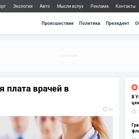
орт
Экология
Авто
Мысли вслух
Реклама
Контакты
Происшествия
Политика
Президент
О
я плата врачей в
В 
цен
61
Гра
фла