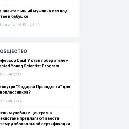
ашкенте пьяный мужчина лез под
тье к бабушке
4 августа, 19:43
40
ОБЩЕСТВО
офессор СамГУ стал победителем
ented Young Scientist Program
8 / 5 августа
 внутри "Подарка Президента" для
рвоклассников?
5 / 5 августа
стным учебным центрам в
екистане предлагают ввести
стему добровольной сертификации