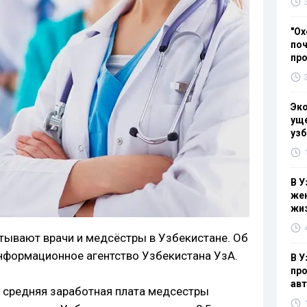
"Ох
поч
пр
Эк
уще
узб
В У
жен
жи
атывают врачи и медсёстры в Узбекистане. Об
нформационное агентство Узбекистана УзА.
В У
про
ав
 средняя заработная плата медсестры