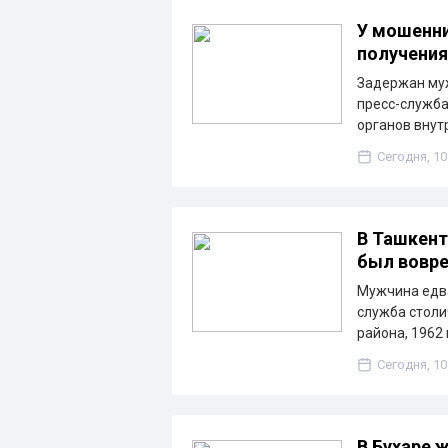
У мошенни
получения
Задержан муж
пресс-служба
органов внут
Сегодня, 10
В Ташкент
был вовр
Мужчина едва
служба столи
района, 1962
Сегодня, 10
В Бухаре