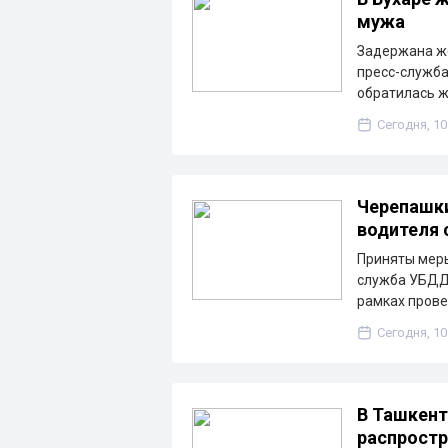
мужа
Задержана же
пресс-служба
обратилась 
Сегодня, 10
Черепашки
водителя 
Приняты меры
служба УБДД 
рамках пров
Сегодня, 10
В Ташкент
распростр