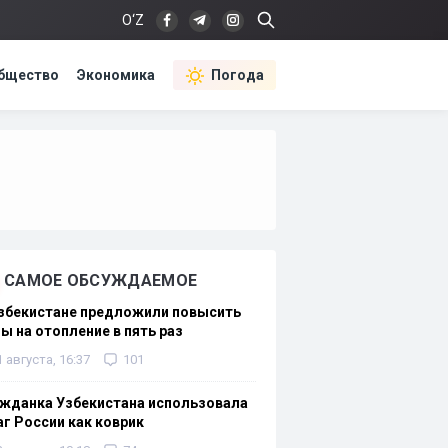
O‘Z
бщество
Экономика
Погода
САМОЕ ОБСУЖДАЕМОЕ
Узбекистане предложили повысить
ы на отопление в пять раз
1 августа, 16:37
101
жданка Узбекистана использовала
г России как коврик