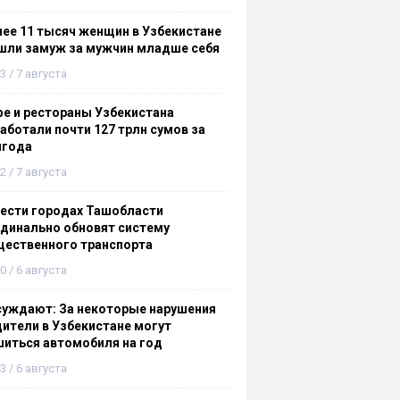
ее 11 тысяч женщин в Узбекистане
шли замуж за мужчин младше себя
3 / 7 августа
е и рестораны Узбекистана
аботали почти 127 трлн сумов за
лгода
2 / 7 августа
ести городах Ташобласти
динально обновят систему
щественного транспорта
0 / 6 августа
суждают: За некоторые нарушения
ители в Узбекистане могут
иться автомобиля на год
3 / 6 августа