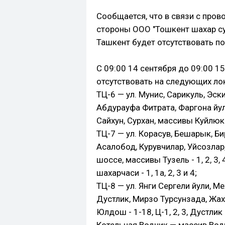
Сообщается, что в связи с про
стороны ООО "Тошкент шахар су
Ташкент будет отсутствовать по
С 09:00 14 сентября до 09:00 1
отсутствовать на следующих ло
ТЦ-6 — ул. Мунис, Сарикуль, Эск
Абдурауфа Фитрата, Фаргона йу
Сайхун, Сурхан, массивы Куйлюк
ТЦ-7 — ул. Корасув, Бешарык, Б
Асалобод, Курувчилар, Уйсозлар
шоссе, массивы Тузель - 1, 2, 3, 
шахарчаси - 1, 1а, 2, 3 и 4;
ТЦ-8 — ул. Янги Сергели йули, М
Дустлик, Мирзо Турсунзада, Жах
Юлдош - 1-18, Ц-1, 2, 3, Дустлик -