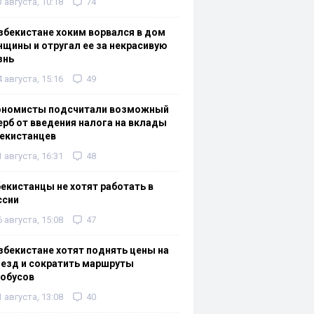
3 августа, 10:18
74
збекистане хоким ворвался в дом
щины и отругал ее за некрасивую
знь
4 августа, 15:16
49
ономисты подсчитали возможный
рб от введения налога на вклады
екистанцев
1 августа, 16:31
48
екистанцы не хотят работать в
ссии
6 августа, 15:08
47
збекистане хотят поднять цены на
езд и сократить маршруты
тобусов
1 августа, 13:08
40