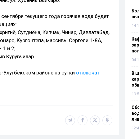
ик, ул. Хусейна Байкаро.
Бол
2 сентября текущего года горячая вода будет
вы
кациях:
14:1
ехригиё, Сугдиёна, Кипчак, Чинар, Давлатабад,
Каф
онаро, Кургонтепа, массивы Сергели 1-8А,
зар
 1 и 2;
по
ив Курувчилар.
04:1
о-Улугбекском районе на сутки
отключат
В ш
кар
об
19:5
Об
вод
лиш
12:4