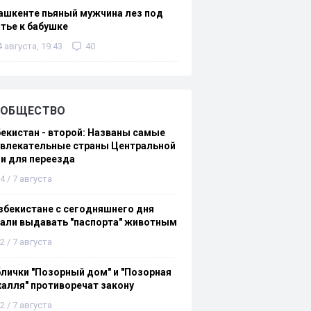
ашкенте пьяный мужчина лез под
тье к бабушке
4 августа, 19:43
40
ОБЩЕСТВО
екистан - второй: Названы самые
ивлекательные страны Центральной
и для переезда
4 / 7 августа
збекистане с сегодняшнего дня
али выдавать "паспорта" животным
2 / 7 августа
лички "Позорный дом" и "Позорная
алля" противоречат закону
2 / 7 августа