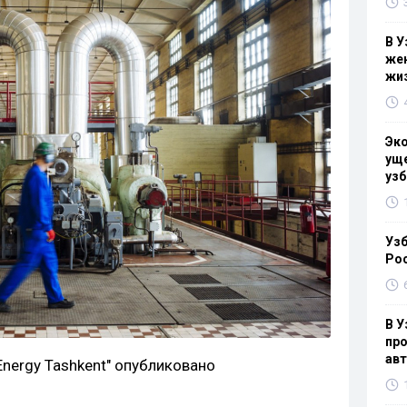
В У
жен
жи
Эк
уще
узб
Узб
Ро
В У
про
ав
Energy Tashkent" опубликовано