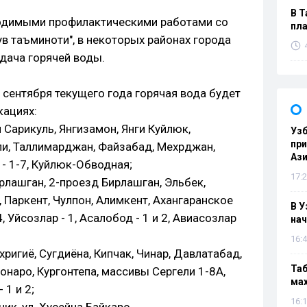
В Т
водимыми профилактическими работами со
пла
в таъминоти", в некоторых районах города
дача горячей воды.
5 сентября текущего года горячая вода будет
кациях:
и Сарикуль, Янгизамон, Янги Куйлюк,
Узб
пр
ли, Таллимарджан, Файзабад, Мехрджан,
Ази
 - 1-7, Куйлюк-Обводная;
17:2
ирлашган, 2-проезд Бирлашган, Эльбек,
, Паркент, Чулпон, Алимкент, Ахангаранское
В У
4, Уйсозлар - 1, Асалобод - 1 и 2, Авиасозлар
нач
16:4
ехригиё, Сугдиёна, Кипчак, Чинар, Давлатабад,
Таб
онаро, Кургонтепа, массивы Сергели 1-8А,
мах
 1 и 2;
16:1