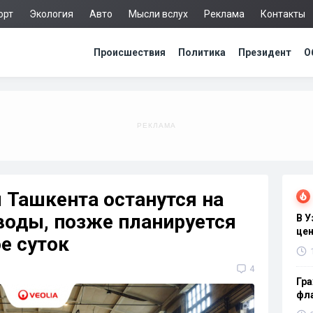
орт
Экология
Авто
Мысли вслух
Реклама
Контакты
Происшествия
Политика
Президент
О
 Ташкента останутся на
 воды, позже планируется
В 
цен
е суток
4
Гра
фла