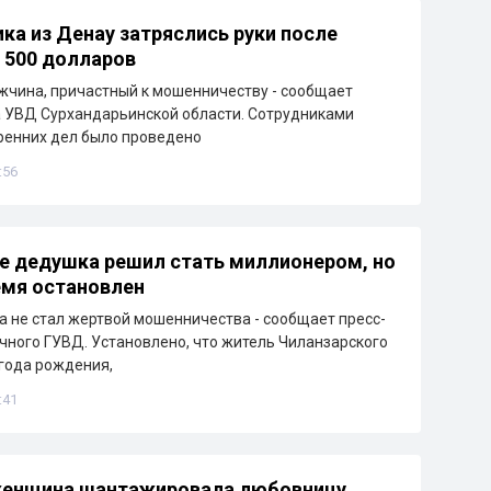
ка из Денау затряслись руки после
 500 долларов
чина, причастный к мошенничеству - сообщает
 УВД Сурхандарьинской области. Сотрудниками
ренних дел было проведено
:56
е дедушка решил стать миллионером, но
емя остановлен
 не стал жертвой мошенничества - сообщает пресс-
чного ГУВД. Установлено, что житель Чиланзарского
 года рождения,
:41
 женщина шантажировала любовницу