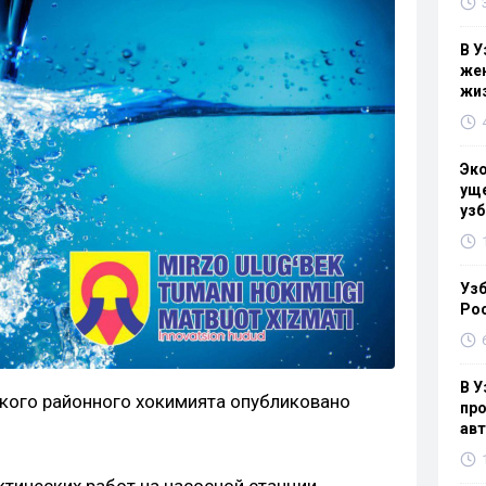
В У
жен
жи
Эк
уще
узб
Узб
Ро
В У
кого районного хокимията опубликовано
про
ав