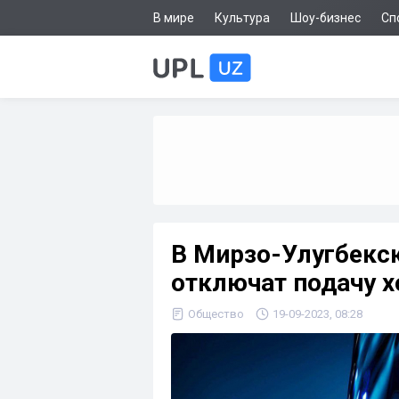
В мире
Культура
Шоу-бизнес
Сп
В Мирзо-Улугбекск
отключат подачу 
Общество
19-09-2023, 08:28