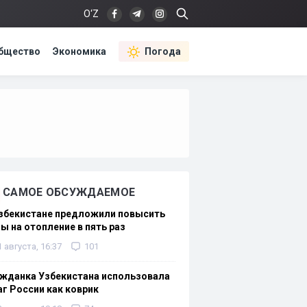
O‘Z
бщество
Экономика
Погода
САМОЕ ОБСУЖДАЕМОЕ
Узбекистане предложили повысить
ы на отопление в пять раз
1 августа, 16:37
101
жданка Узбекистана использовала
г России как коврик