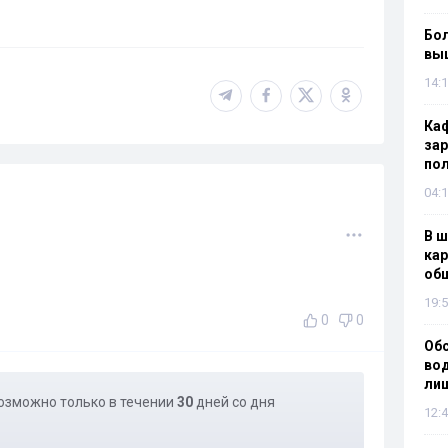
Бол
вы
14:1
Каф
зар
по
04:1
В ш
кар
об
19:5
0
0
Об
вод
лиш
озможно только в течении
30
дней со дня
12:4