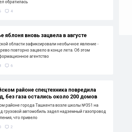
ел обратилась
6
4
е яблоня вновь зацвела в августе
кой области зафиксировали необычное явление -
рево повторно зацвело в конце лета. Об этом
формационное агентство
8
6
йском районе спецтехника повредила
д, без газа остались около 200 домов
ом районе города Ташкента возле школы №351 на
д грузовой автомобиль задел надземный газопровод
ления, что привело
0
2