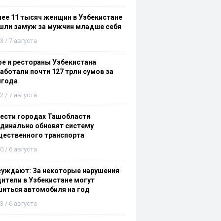
ее 11 тысяч женщин в Узбекистане
шли замуж за мужчин младше себя
3 / 7 августа
е и рестораны Узбекистана
аботали почти 127 трлн сумов за
лгода
2 / 7 августа
ести городах Ташобласти
динально обновят систему
щественного транспорта
0 / 6 августа
суждают: За некоторые нарушения
ители в Узбекистане могут
иться автомобиля на год
3 / 6 августа