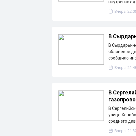
внутренних д
Вчера, 22:0
В Сырдарь
В Сырдарьинс
яблоневое де
сообщило ин
Вчера, 21:4
В Сергели
газопрово
В Сергелийск
улице Хонобо
среднего дав
Вчера, 21:3