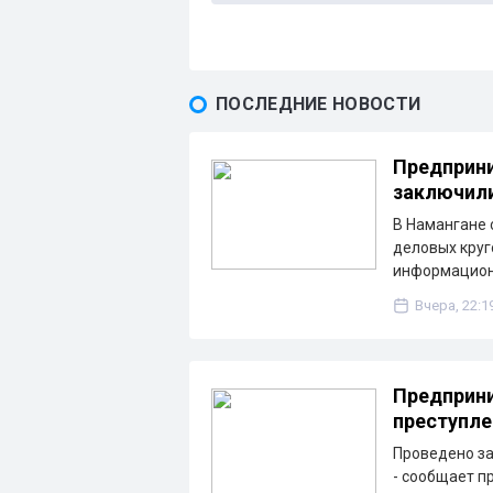
ПОСЛЕДНИЕ НОВОСТИ
Предприни
заключили
В Намангане 
деловых круг
информацион
Вчера, 22:1
Предприни
преступле
Проведено з
- сообщает п