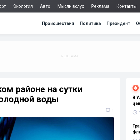
орт
Экология
Авто
Мысли вслух
Реклама
Контакты
Происшествия
Политика
Президент
О
ом районе на сутки
холодной воды
В 
цен
1
Гра
фла