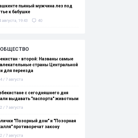
ашкенте пьяный мужчина лез под
тье к бабушке
4 августа, 19:43
40
ОБЩЕСТВО
екистан - второй: Названы самые
ивлекательные страны Центральной
и для переезда
4 / 7 августа
збекистане с сегодняшнего дня
али выдавать "паспорта" животным
2 / 7 августа
лички "Позорный дом" и "Позорная
алля" противоречат закону
2 / 7 августа