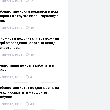
3 августа, 10:18
74
збекистане хоким ворвался в дом
щины и отругал ее за некрасивую
знь
4 августа, 15:16
49
ономисты подсчитали возможный
рб от введения налога на вклады
екистанцев
1 августа, 16:31
48
екистанцы не хотят работать в
ссии
6 августа, 15:08
47
збекистане хотят поднять цены на
езд и сократить маршруты
тобусов
1 августа, 13:08
40