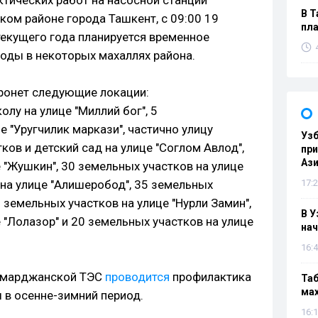
ктических работ на насосной станции
В Т
ком районе города Ташкент, с 09:00 19
пла
текущего года планируется временное
оды в некоторых махаллях района.
ронет следующие локации:
лу на улице "Миллий бог", 5
 "Уругчилик маркази", частично улицу
Узб
ков и детский сад на улице "Соглом Авлод",
пр
Ази
 "Жушкин", 30 земельных участков на улице
 на улице "Алишеробод", 35 земельных
17:2
20 земельных участков на улице "Нурли Замин",
В У
 "Лолазор" и 20 земельных участков на улице
нач
16:4
лимарджанской ТЭС
проводится
профилактика
Таб
мах
 в осенне-зимний период.
16:1