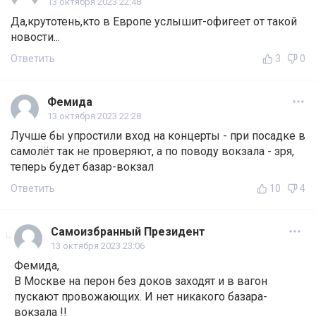
13 октября 2023 22:48
Да,крутотень,кто в Европе услышит-офигеет от такой
новости...
Ответить
3
0
Фемида
13 октября 2023 22:28
Лучше бы упростили вход на концерты - при посадке в
самолёт так не проверяют, а по поводу вокзала - зря,
теперь будет базар-вокзал
Ответить
10
4
Самоизбранный Президент
13 октября 2023 23:06
Фемида,
В Москве на перон без доков заходят и в вагон
пускают провожающих. И нет никакого базара-
вокзала !!