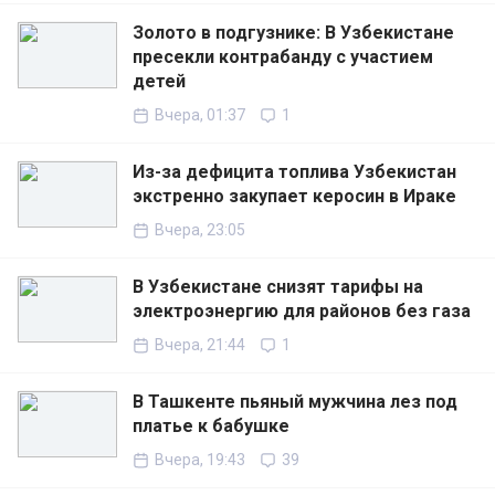
Золото в подгузнике: В Узбекистане
пресекли контрабанду с участием
детей
Вчера, 01:37
1
Из-за дефицита топлива Узбекистан
экстренно закупает керосин в Ираке
Вчера, 23:05
В Узбекистане снизят тарифы на
электроэнергию для районов без газа
Вчера, 21:44
1
В Ташкенте пьяный мужчина лез под
платье к бабушке
Вчера, 19:43
39