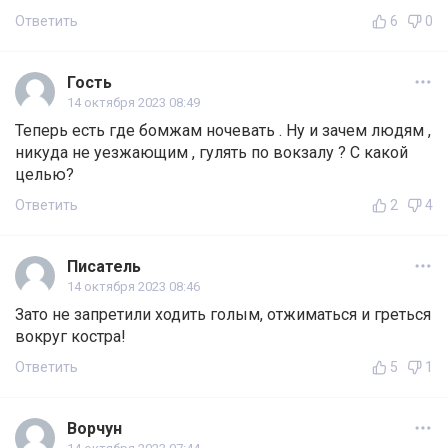
Ответить
6
0
Гость
14 октября 2023 08:49
Теперь есть где бомжам ночевать . Ну и зачем людям ,
никуда не уезжающим , гулять по вокзалу ? С какой
целью?
Ответить
2
4
Писатель
14 октября 2023 08:46
Зато не запретили ходить голым, отжиматься и греться
вокруг костра!
Ответить
5
1
Ворчун