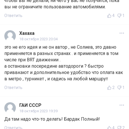
чтобы вы не делали, ни чего у вас не получится, пока
вы не ограничите пользование автомобилями.
Ответить
4
1
Хахаха
18 октября 2023 20:04
это не его идея и не он автор , не Солиев, это давно
применяется в разных странах . и применяется в том
числе при BRT движении .
а остановки посередине автодороги ? быстро
приввкают и дополнительное удобство что оплата как
в метро , турникет , и садись на любой маршрут
Ответить
2
1
ГАИ СССР
18 октября 2023 19:39
Да там надо что-то делать! Бардак Полный!
Ответить
4
2