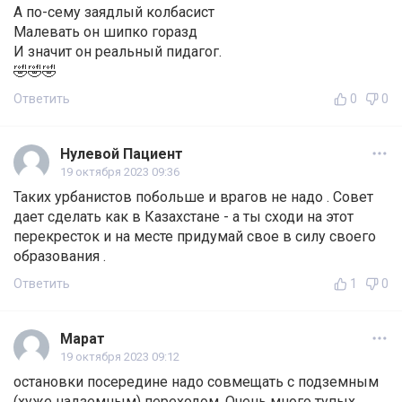
А по-сему заядлый колбасист
Малевать он шипко горазд
И значит он реальный пидагог.
🤣🤣🤣
Ответить
0
0
Нулевой Пациент
19 октября 2023 09:36
Таких урбанистов побольше и врагов не надо . Совет
дает сделать как в Казахстане - а ты сходи на этот
перекресток и на месте придумай свое в силу своего
образования .
Ответить
1
0
Марат
19 октября 2023 09:12
остановки посередине надо совмещать с подземным
(хуже надземным) переходом. Очень много тупых