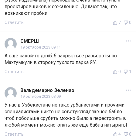
проектировщиков к сожалению. Делают так, что
возникают пробки
Ответить
7
0
СМЕРШ
19 октября 2023 09:11
А еще какой-то долб..б закрыл все развороты по
Махтумкули в сторону тухлого парка ЯУ.
Ответить
0
1
Вальдемарио Зеленио
19 октября 2023 08:09
У нас в Узбекистане не так,с урбанистами и прочими
специалистами никто не советуются,главное бабло
чтоб побольше срубить можно было,а перестроить в
любой момент можно-опять же ещё бабла натырить!
Ответить
4
0