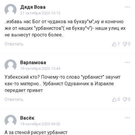
Дядя Вова
21 октября 2023 10:15
..избавь нас Бог от чудаков на букву"м",ну и конечно
же от наших "урбанистов"( на букву"ч")- наши улиц их
не вынесут просто более..
Ответить
1
0
Варламова
19 октября 2023 15:49
Узбекский кто? Почему-то слово "урбанист" звучит
как-то матерно... Урбанист Одуванчик в Израиле
передает привет
Ответить
0
0
Васёк
19 октября 2023 09:52
А за стеной рисует урбанист