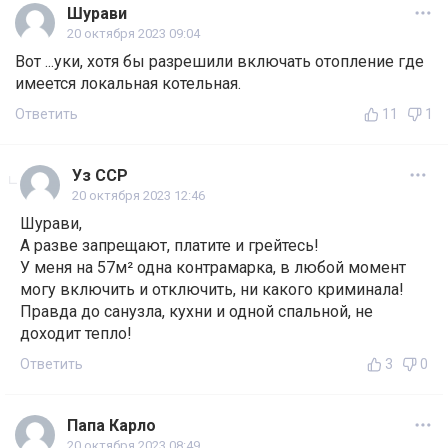
Шурави
20 октября 2023 09:04
Вот ...уки, хотя бы разрешили включать отопление где
имеется локальная котельная.
Ответить
11
1
Уз ССР
20 октября 2023 12:46
Шурави,
А разве запрещают, платите и грейтесь!
У меня на 57м² одна контрамарка, в любой момент
могу включить и отключить, ни какого криминала!
Правда до санузла, кухни и одной спальной, не
доходит тепло!
Ответить
3
0
Папа Карло
20 октября 2023 08:49