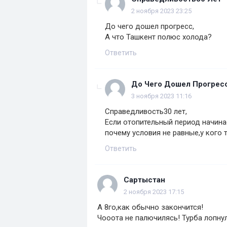
2 ноября 2023 23:25
До чего дошел прогресс,
А что Ташкент полюс холода?
Ответить
До Чего Дошел Прогрес
3 ноября 2023 11:16
Справедливость30 лет,
Если отопительный период начина
почему условия не равные,у кого т
Ответить
Сартыстан
2 ноября 2023 17:15
А 8го,как обычно закончится!
Чооота не палючилясь! Турба лопнул