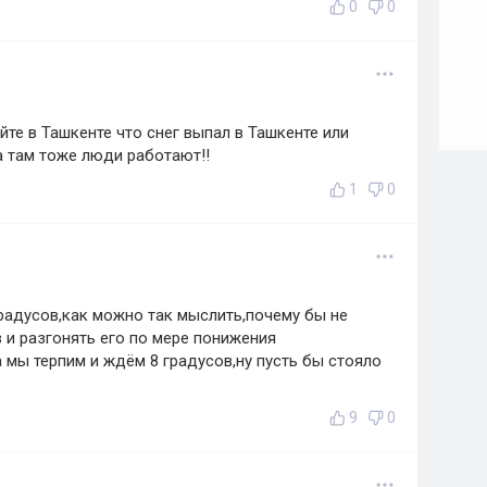
0
0
те в Ташкенте что снег выпал в Ташкенте или
 там тоже люди работают!!
1
0
градусов,как можно так мыслить,почему бы не
 и разгонять его по мере понижения
 мы терпим и ждём 8 градусов,ну пусть бы стояло
9
0