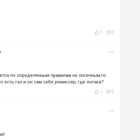
1
0
с
ется по определённым правилам не логичным,то
о есть газ и он сам себе режиссёр, где логика?
1
0
я!