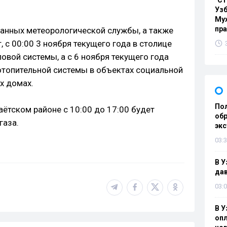
"Ст
Узб
Мух
пр
данных метеорологической службы, а также
 с 00:00 3 ноября текущего года в столице
овой системы, а с 6 ноября текущего года
отопительной системы в объектах социальной
х домах.
Пол
аётском районе с 10:00 до 17:00 будет
обр
газа.
эк
03:3
В У
дав
03:0
В У
опл