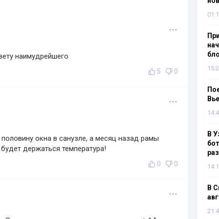
нов
01:1
При
нач
бл
вету наимудрейшего
15:2
5
0
Пое
Вье
14:4
В У
 половину окна в санузле, а месяц назад рамы
бот
 будет держаться температура!
раз
0
0
14:1
В С
авг
21:4