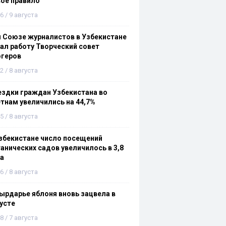
ое правило
6 / 9 августа
 Союзе журналистов в Узбекистане
ал работу Творческий совет
огеров
2 / 8 августа
здки граждан Узбекистана во
тнам увеличились на 44,7%
5 / 8 августа
збекистане число посещений
анических садов увеличилось в 3,8
а
6 / 8 августа
ырдарье яблоня вновь зацвела в
усте
8 / 7 августа