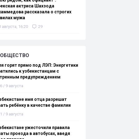
ою рядом, как официант":
екская актриса Шахзода
аммедова рассказала о строгих
авилах мужа
3 августа, 16:20
29
ОБЩЕСТВО
я горят прямо под ЛЭП: Энергетики
атились к узбекистанцам с
стренным предупреждением
6 / 9 августа
збекистане имя отца разрешат
ать ребёнку в качестве фамилии
1 / 9 августа
збекистане ужесточили правила
аты проезда в автобусах, введя