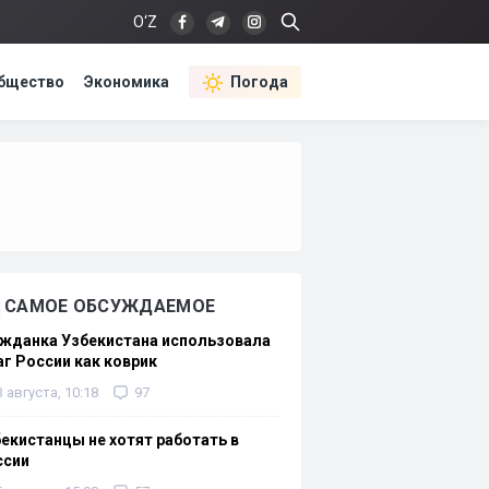
O‘Z
бщество
Экономика
Погода
САМОЕ ОБСУЖДАЕМОЕ
жданка Узбекистана использовала
г России как коврик
3 августа, 10:18
97
екистанцы не хотят работать в
ссии