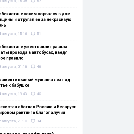
6 августа, 15:08
57
збекистане хоким ворвался в дом
щины и отругал ее за некрасивую
знь
4 августа, 15:16
51
збекистане ужесточили правила
аты проезда в автобусах, введя
ое правило
9 августа, 01:16
46
ашкенте пьяный мужчина лез под
тье к бабушке
4 августа, 19:43
40
екистан обогнал Россию и Беларусь
ировом рейтинге благополучия
2 августа, 21:10
34