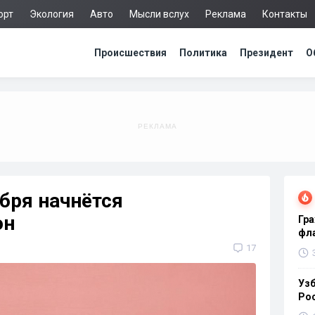
орт
Экология
Авто
Мысли вслух
Реклама
Контакты
Происшествия
Политика
Президент
О
ября начнётся
он
Гра
фла
17
Узб
Ро