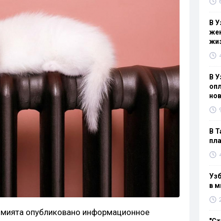
В У
жен
жи
В У
опл
нов
В Т
пла
Узб
в м
кимията опубликовано информационное