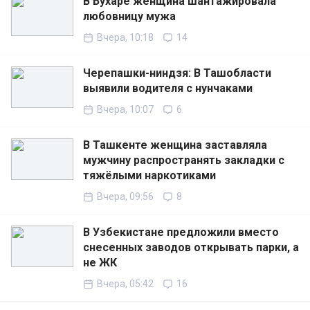
В Бухаре женщина шантажировала
любовницу мужа
Вчера, 10:18
14
Черепашки-ниндзя: В Ташобласти
выявили водителя с нунчаками
Вчера, 10:07
6
В Ташкенте женщина заставляла
мужчину распространять закладки с
тяжёлыми наркотиками
Вчера, 09:56
8
В Узбекистане предложили вместо
снесенных заводов открывать парки, а
не ЖК
Вчера, 05:42
16