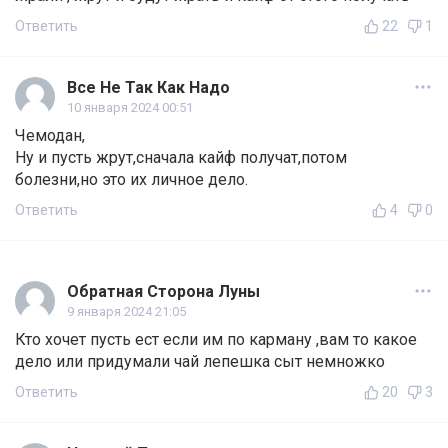
Ответить
22
1
Все Не Так Как Надо
10 января 2024 00:51
Чемодан,
Ну и пусть жрут,сначала кайф получат,потом
болезни,но это их личное дело.
Ответить
4
0
Обратная Сторона Луны
9 января 2024 21:05
Кто хочет пусть ест если им по карману ,вам то какое
дело или придумали чай лепешка сыт немножко
Ответить
20
3