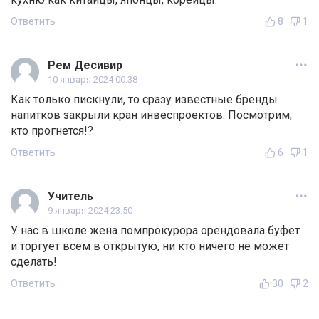
Ответить
8
1
Рем Десивир
10 января 2024 00:38
Как только пискнули, то сразу известные бренды
напитков закрыли кран инвеспроектов. Посмотрим,
кто прогнется!?
Ответить
6
1
Учитель
9 января 2024 23:50
У нас в школе жена помпрокурора орендовала буфет
и торгует всем в открытую, ни кто ничего не может
сделать!
Ответить
30
2