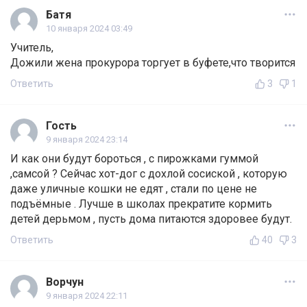
Батя
10 января 2024 03:49
Учитель,
Дожили жена прокурора торгует в буфете,что творится
Ответить
3
1
Гость
9 января 2024 23:14
И как они будут бороться , с пирожками гуммой
,самсой ? Сейчас хот-дог с дохлой сосиской , которую
даже уличные кошки не едят , стали по цене не
подъёмные . Лучше в школах прекратите кормить
детей дерьмом , пусть дома питаются здоровее будут.
Ответить
40
3
Ворчун
9 января 2024 22:11