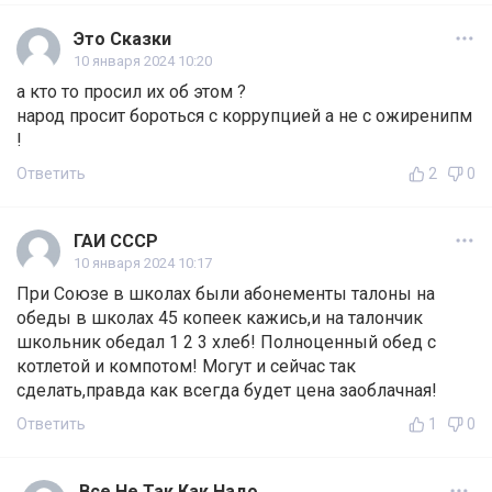
Это Сказки
10 января 2024 10:20
а кто то просил их об этом ?
народ просит бороться с коррупцией а не с ожиренипм
!
Ответить
2
0
ГАИ СССР
10 января 2024 10:17
При Союзе в школах были абонементы талоны на
обеды в школах 45 копеек кажись,и на талончик
школьник обедал 1 2 3 хлеб! Полноценный обед с
котлетой и компотом! Могут и сейчас так
сделать,правда как всегда будет цена заоблачная!
Ответить
1
0
Все Не Так Как Надо