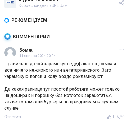
Корреспондент «UPL.UZ»
РЕКОМЕНДУЕМ
КОММЕНТАРИИ
Бомж
11 января 2024 20:24
Правильно долой харамскую еду,факат ош,сомса и
все ничего нежирного или вегетарианского .Зато
харамскую пепси и колу везде рекламируют.
Да какая разница тут простой работяга может только
на доширак и перешку без котлеток заработать.А
какие-то там оши бургеры по праздникам в лучшем
случае
Ответить
1
0