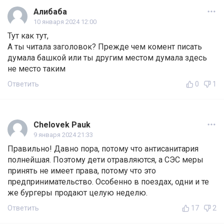
Алибаба
10 января 2024 12:00
Тут как тут,
А ты читала заголовок? Прежде чем комент писать
думала башкой или ты другим местом думала здесь
не место таким
Ответить
0
1
Chelovek Pauk
9 января 2024 21:33
Правильно! Давно пора, потому что антисанитария
полнейшая. Поэтому дети отравляются, а СЭС меры
принять не имеет права, потому что это
предпринимательство. Особенно в поездах, одни и те
же бургеры продают целую неделю.
Ответить
17
2