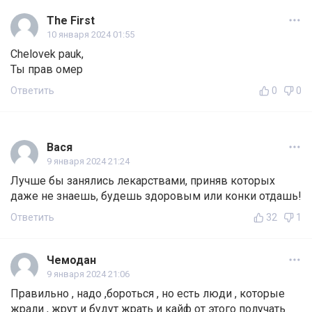
The First
10 января 2024 01:55
Chelovek pauk,
Ты прав омер
Ответить
0
0
Вася
9 января 2024 21:24
Лучше бы занялись лекарствами, приняв которых
даже не знаешь, будешь здоровым или конки отдашь!
Ответить
32
1
Чемодан
9 января 2024 21:06
Правильно , надо ,бороться , но есть люди , которые
жрали , жрут и будут жрать и кайф от этого получать