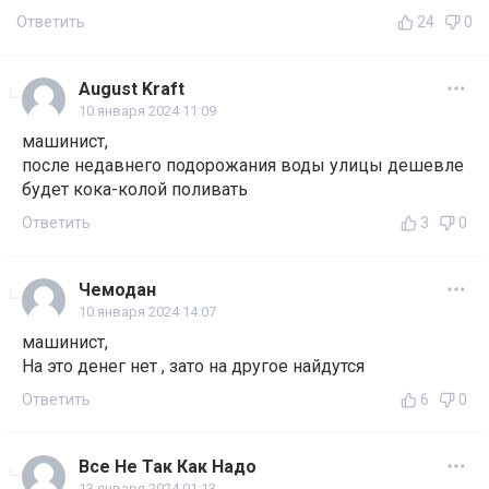
Ответить
24
0
August Kraft
10 января 2024 11:09
машинист,
после недавнего подорожания воды улицы дешевле
будет кока-колой поливать
Ответить
3
0
Чемодан
10 января 2024 14:07
машинист,
На это денег нет , зато на другое найдутся
Ответить
6
0
Все Не Так Как Надо
13 января 2024 01:13