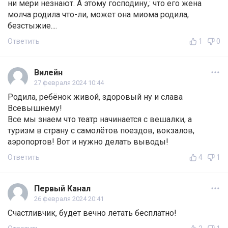
ни мери незнают. А этому господину,: что его жена
молча родила что-ли, может она миома родила,
безстыжие....
Ответить
1
0
Вилейн
27 февраля 2024 10:44
Родила, ребёнок живой, здоровый ну и слава
Всевышнему!
Все мы знаем что театр начинается с вешалки, а
туризм в страну с самолётов поездов, вокзалов,
аэропортов! Вот и нужно делать выводы!
Ответить
4
1
Первый Канал
26 февраля 2024 20:41
Счастливчик, будет вечно летать бесплатно!