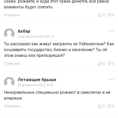
скажу. рожайте, и куда этот чувак денется, всё равно
алименты будет платить
Ответить
0
0
Акбар
29 февраля 2024 08:16
Ты рассказал как живут мигранты из Узбекистана? Как
кошмарять государство, бизнес и население? Ты об
этом знаеш или притворяшся?
Ответить
0
0
Летающие Крыши
28 февраля 2024 16:22
Ненормальные специаььно рожают в самолетах и не
впервые
Ответить
5
0