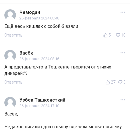
Чемодан
26 февраля 2024 08:48
Ещё весь кишлак с собой б взяли
Ответить
51
10
Васёк
26 февраля 2024 08:16
А представьте,что в Тешкенте творится от этихих
дикарей🥴
Ответить
27
3
Узбек Ташкенсткий
26 февраля 2024 17:10
Васёк,
Недавно писали одна с пьяну сделела меньет своему