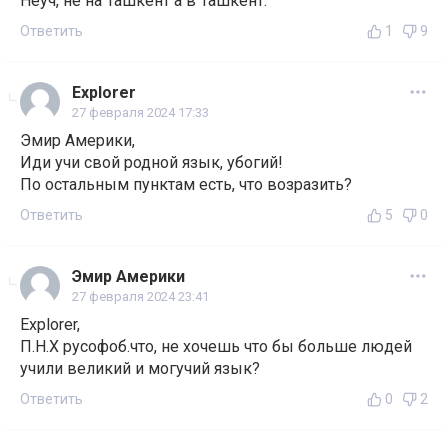
Неуч, не на Ташкент а в Ташкент.
Ответить
1
9
Explorer
27 февраля 2024 17:33
Эмир Америки,
Иди учи свой родной язык, убогий!
По остальным пунктам есть, что возразить?
Ответить
5
0
Эмир Америки
27 февраля 2024 23:41
Explorer,
П.Н.Х русофоб.что, не хочешь что бы больше людей
учили великий и могучий язык?
Ответить
0
2