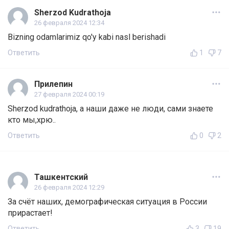
Sherzod Kudrathoja
26 февраля 2024 12:34
Bizning odamlarimiz qo'y kabi nasl berishadi
Ответить
1
7
Прилепин
27 февраля 2024 00:19
Sherzod kudrathoja, а наши даже не люди, сами знаете
кто мы,хрю..
Ответить
0
2
Ташкентский
26 февраля 2024 12:29
За счёт наших, демографическая ситуация в России
прирастает!
Ответить
3
19