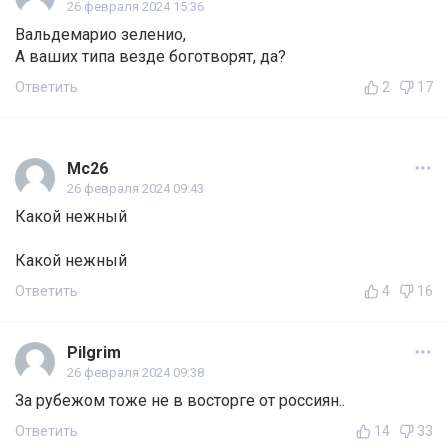
26 февраля 2024 15:36
Вальдемарио зеленио,
А ваших типа везде боготворят, да?
Ответить
2
17
Мс26
26 февраля 2024 09:43
Какой нежный
Какой нежный
Ответить
4
16
Pilgrim
26 февраля 2024 09:38
За рубежом тоже не в восторге от россиян..
Ответить
14
33