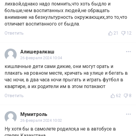
лихвой,однако надо помнить,что хоть быдло и
больше,чем воспитанных людей,не обращать
внимание на безкультурность окружающих,это то,что
отличает воспитанного от быдла.
Ответить
21
12
Алишералкаш
26 февраля 2024 10:04
кишлачные дети сами дикие, они могут орать и
плакать на ровном месте, кричать на улице и бегать в
час ночи, в два часа ночи прыгать и играть футбол в
квартире, а их родители им в этом потакают
Ответить
62
8
Мумитроль
26 февраля 2024 10:02
Ну хотя бы в самолете родился,а не в автобусе в
степях Казахстана.