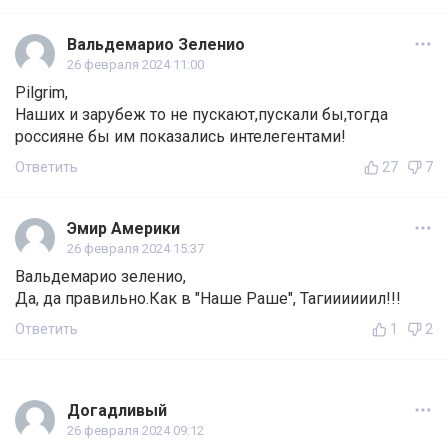
Вальдемарио Зеленио
26 февраля 2024 11:00
Pilgrim,
Наших и зарубеж то не пускают,пускали бы,тогда
россияне бы им показались интелегентами!
Ответить
27
7
Эмир Америки
26 февраля 2024 15:37
Вальдемарио зеленио,
Да, да правильно.Как в "Наше Раше", Тагиииииил!!!
Ответить
1
2
Догадливый
26 февраля 2024 09:12