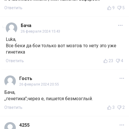
Ответить
9
5
Бача
26 февраля 2024 15:43
Luka,
Все беки да бои только вот мозгов то нету это уже
гинетика
Ответить
23
4
Гость
26 февраля 2024 20:55
Бача,
,,генетика",через е, пишется безмозглый.
Ответить
3
2
4255