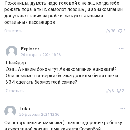
Роженицы, думать надо головой а не.ж..., когда тебе
рожать пора, а ты в самолёт лезешь , и авиакомпании
допускают таких на рейс и рискуют жизнями
остальных пассажиров
Ответить
38
3
Explorer
26 февраля 2024 18:36
Шнайдер,
Эээ... А каким боком тут Авиакомпания виновата!?
Они помимо проверки багажа должны были ещё и
УЗИ сделать безмозглой самке?
Ответить
5
2
Luka
26 февраля 2024 12:36
Ой поторопилась мамочка ) , ладно здоровье ребенку
и счастливой жизни , имя кажется Сафарбой