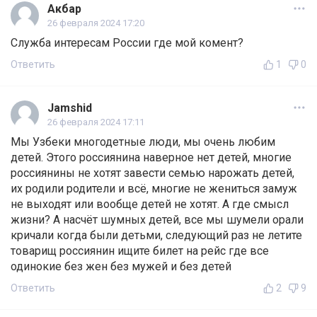
Акбар
26 февраля 2024 17:20
Служба интересам России где мой комент?
Ответить
1
0
Jamshid
26 февраля 2024 17:11
Мы Узбеки многодетные люди, мы очень любим
детей. Этого россиянина наверное нет детей, многие
россиянины не хотят завести семью нарожать детей,
их родили родители и всё, многие не жениться замуж
не выходят или вообще детей не хотят. А где смысл
жизни? А насчёт шумных детей, все мы шумели орали
кричали когда были детьми, следующий раз не летите
товарищ россиянин ищите билет на рейс где все
одинокие без жен без мужей и без детей
Ответить
2
9