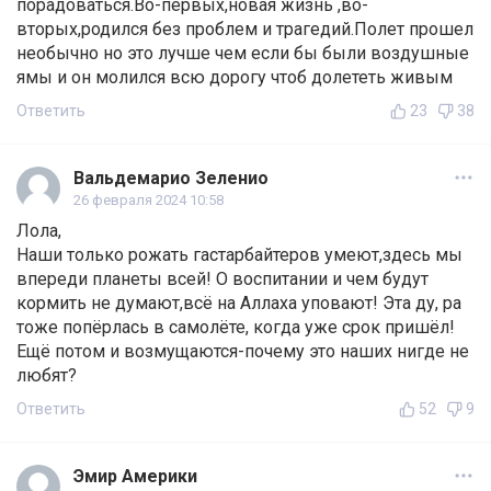
порадоваться.Во-первых,новая жизнь ,во-
вторых,родился без проблем и трагедий.Полет прошел
необычно но это лучше чем если бы были воздушные
ямы и он молился всю дорогу чтоб долететь живым
Ответить
23
38
Вальдемарио Зеленио
26 февраля 2024 10:58
Лола,
Наши только рожать гастарбайтеров умеют,здесь мы
впереди планеты всей! О воспитании и чем будут
кормить не думают,всё на Аллаха уповают! Эта ду, ра
тоже попёрлась в самолёте, когда уже срок пришёл!
Ещё потом и возмущаются-почему это наших нигде не
любят?
Ответить
52
9
Эмир Америки