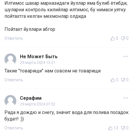
Илтимос шахар марказидаги йуллар яма булиб ётибди,
шуларни контроль килийлар илтимос, бу нимаси уятку
пойтахтга келган мехмонлар олдида
Пойтахт йуллари абгор
Ответить
0
0
Не Может Быть
29 марта 2024 13:21
Такие "товарищи" нам совсем не товарищи
Ответить
3
0
Серафим
29 марта 2024 07:32
Рада я дождю и снегу, значит вода для полива посадок
будет! :))
Ответить
13
0