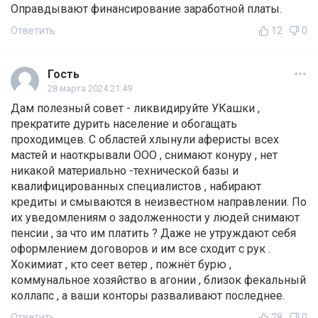
Оправдывают финансирование заработной платы.
Ответить
12
0
Гость
28 марта 2024 21:49
Дам полезный совет - ликвидируйте УКашки ,
прекратите дурить население и обогащать
проходимцев. С областей хлынули аферисты всех
мастей и наоткрывали ООО , снимают конуру , нет
никакой материально -технической базы и
квалифицированных специалистов , набирают
кредиты и смываются в неизвестном направлении. По
их уведомлениям о задолженности у людей снимают
пенсии , за что им платить ? Даже не утруждают себя
оформлением договоров и им все сходит с рук .
Хокимиат , кто сеет ветер , пожнёт бурю ,
коммунальное хозяйство в агонии , близок фекальный
коллапс , а ваши конторы разваливают последнее.
Ответить
28
0