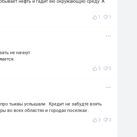
добывает нефть и гадит ею окружающую среду. А
1
1
ать не начнут.
имется.
3
0
про тыквы услышали . Кредит не забудте взять
ы во всех областях и городах поселках .
3
3