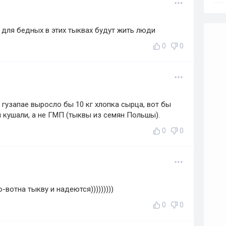
для бедных в этих тыквах будут жить люди
0
0
 гузапае выросло бы 10 кг хлопка сырца, вот бы
кушали, а не ГМП (тыквы из семян Польшы).
0
0
вотна тыкву и надеются)))))))))
0
0