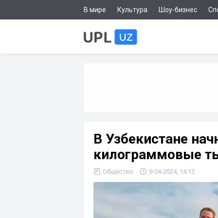
В мире
Культура
Шоу-бизнес
Сп
В Узбекистане нач
килограммовые т
Общество
9-04-2024, 14:15