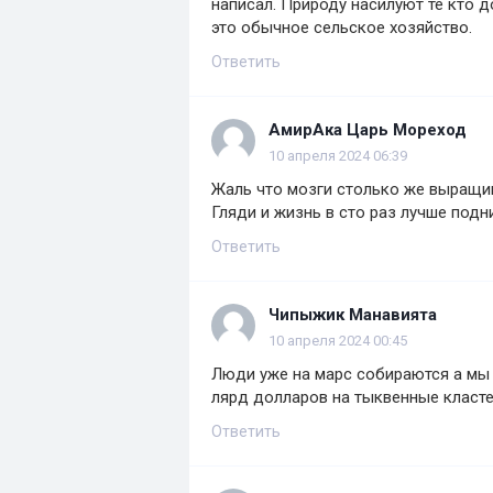
написал. Природу насилуют те кто 
это обычное сельское хозяйство.
Ответить
АмирАка Царь Мореход
10 апреля 2024 06:39
Жаль что мозги столько же выращив
Гляди и жизнь в сто раз лучше подн
Ответить
Чипыжик Манавията
10 апреля 2024 00:45
Люди уже на марс собираются а мы 
лярд долларов на тыквенные кластер
Ответить