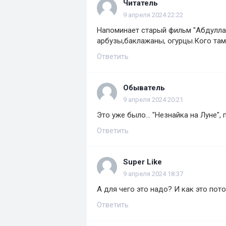
Читатель
9 апреля 2024 22:22
Напоминает старый фильм "Абдулла
арбузы,баклажаны, огурцы.Кого та
Ответить
Обыватель
9 апреля 2024 20:21
Это уже было... "Незнайка на Луне", 
Ответить
Super Like
9 апреля 2024 18:37
А для чего это надо? И как это пот
Ответить