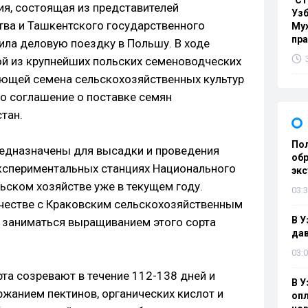
"Ст
ия, состоящая из представителей
Узб
тва и Ташкентского государственного
Мух
пр
ила деловую поездку в Польшу. В ходе
ой из крупнейших польских семеноводческих
ующей семена сельскохозяйственных культур
то соглашение о поставке семян
тан.
Пол
редназначены для высадки и проведения
обр
кспериментальных станциях Национального
эк
льском хозяйстве уже в текущем году.
03:3
честве с Краковским сельскохозяйственным
В У
 заниматься выращиванием этого сорта
дав
03:0
та созревают в течение 112-138 дней и
В У
жанием пектинов, органических кислот и
опл