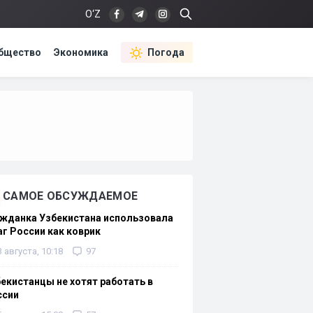
O‘Z
бщество
Экономика
Погода
САМОЕ ОБСУЖДАЕМОЕ
жданка Узбекистана использовала
г России как коврик
3 августа, 10:18
97
екистанцы не хотят работать в
ссии