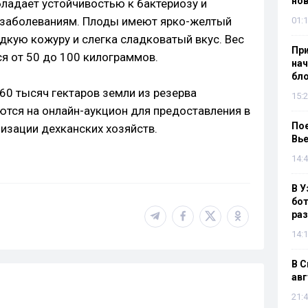
нов
бладает устойчивостью к бактериозу и
заболеваниям. Плоды имеют ярко-желтый
01:1
дкую кожуру и слегка сладковатый вкус. Вес
При
я от 50 до 100 килограммов.
нач
бл
60 тысяч гектаров земли из резерва
15:2
тся на онлайн-аукцион для предоставления в
Пое
изации дехканских хозяйств.
Вье
14:4
В У
бот
раз
14:1
В С
авг
21:4