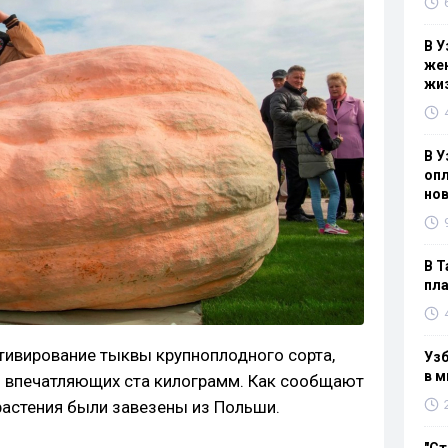
В У
жен
жи
В У
опл
нов
В Т
пла
ьтивирование тыквы крупноплодного сорта,
Узб
в м
ь впечатляющих ста килограмм. Как сообщают
растения были завезены из Польши.