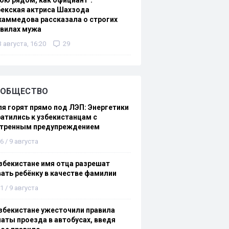
ою рядом, как официант":
екская актриса Шахзода
аммедова рассказала о строгих
авилах мужа
3 августа, 16:20
29
ОБЩЕСТВО
я горят прямо под ЛЭП: Энергетики
атились к узбекистанцам с
стренным предупреждением
6 / 9 августа
збекистане имя отца разрешат
ать ребёнку в качестве фамилии
1 / 9 августа
збекистане ужесточили правила
аты проезда в автобусах, введя