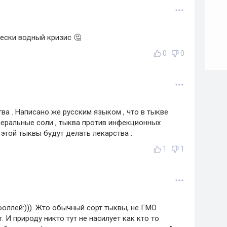
чески водный кризис 🤔
0
0
ва . Написано же русским языком , что в тыкве
инеральные соли , тыква против инфекционных
 этой тыквы будут делать лекарства .
1
1
оллей:))). Жто обычный сорт тыквы, не ГМО
 И природу никто тут не насилует как кто то