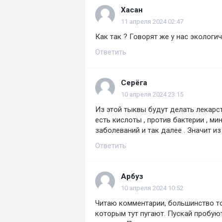
Хасан
11 апреля 2024 02:47
Как так ? Говорят же у нас экологи
Ответить
Серёга
10 апреля 2024 23:15
Из этой тыквы будут делать лекарст
есть кислоты , против бактерии , м
заболеваний и так далее . Значит из
Ответить
Арбуз
10 апреля 2024 10:52
Читаю комментарии, большинство то
которым тут пугают. Пускай пробуют.