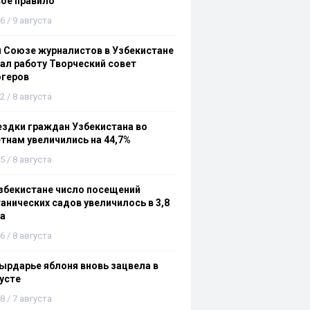
ое правило
6 / 9 августа
 Союзе журналистов в Узбекистане
ал работу Творческий совет
огеров
2 / 8 августа
здки граждан Узбекистана во
тнам увеличились на 44,7%
5 / 8 августа
збекистане число посещений
анических садов увеличилось в 3,8
а
6 / 8 августа
ырдарье яблоня вновь зацвела в
усте
8 / 7 августа