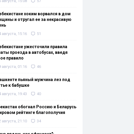
6 августа, 15:08
57
збекистане хоким ворвался в дом
щины и отругал ее за некрасивую
знь
4 августа, 15:16
51
збекистане ужесточили правила
аты проезда в автобусах, введя
ое правило
9 августа, 01:16
46
ашкенте пьяный мужчина лез под
тье к бабушке
4 августа, 19:43
40
екистан обогнал Россию и Беларусь
ировом рейтинге благополучия
2 августа, 21:10
34