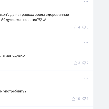
жон",где на грядках росли здоровенные
м Абдуллажон посетил?👹🧞
4
0
плагиат однако.
3
2
ом употреблять?
10
1