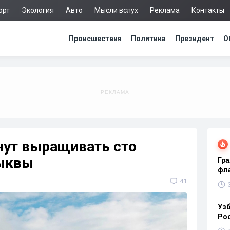
орт
Экология
Авто
Мысли вслух
Реклама
Контакты
Происшествия
Политика
Президент
О
нут выращивать сто
ыквы
Гра
фла
41
Узб
Ро