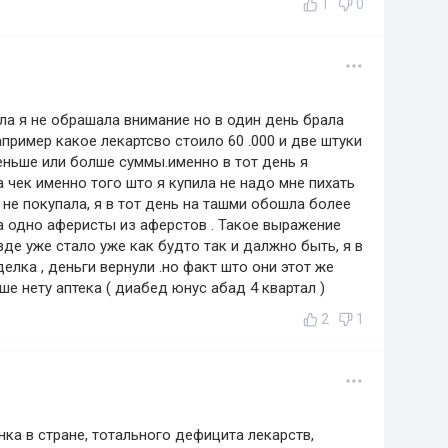
1
0
ла я не обрашала внимание но в один день брала
апример какое лекартсво стоило 60 .000 и две штуки
еньше или болше суммы.именно в тот день я
 чек именно того што я купила не надо мне пихать
 не покупала, я в тот день на ташми обошла более
на одно аферисты из аферстов . Такое выражение
зде уже стало уже как будто так и далжно быть, я в
елка , деньги вернули .но факт што они этот же
е нету аптека ( диабед юнус абад 4 квартал )
2
1
ка в стране, тотального дефицита лекарств,