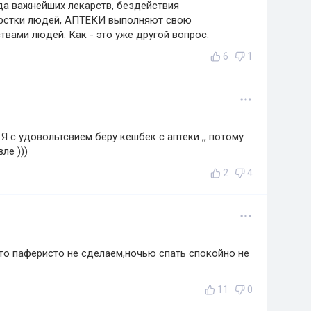
яда важнейших лекарств, бездействия
орстки людей, АПТЕКИ выполняют свою
вами людей. Как - это уже другой вопрос.
6
1
Я с удовольтсвием беру кешбек с аптеки ,, потому
ле )))
2
4
то паферисто не сделаем,ночью спать спокойно не
11
0