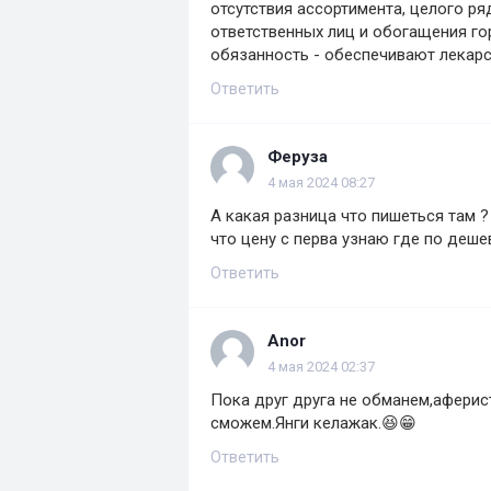
отсутствия ассортимента, целого р
ответственных лиц и обогащения г
обязанность - обеспечивают лекарст
Ответить
Феруза
4 мая 2024 08:27
А какая разница что пишеться там ? 
что цену с перва узнаю где по дешев
Ответить
Anor
4 мая 2024 02:37
Пока друг друга не обманем,аферис
сможем.Янги келажак.😆😁
Ответить