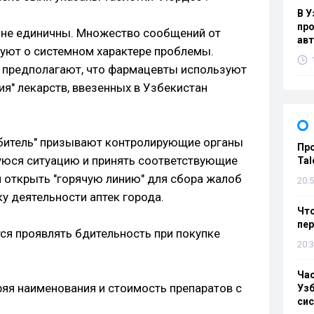
В У
про
 не единичны. Множество сообщений от
ав
уют о системном характере проблемы.
" предполагают, что фармацевты используют
я" лекарств, ввезенных в Узбекистан
битель" призывают контролирующие органы
Пр
уюся ситуацию и принять соответствующие
Tal
я открыть "горячую линию" для сбора жалоб
20:5
ку деятельности аптек города.
Что
пе
я проявлять бдительность при покупке
20:3
Ча
еряя наименования и стоимость препаратов с
Узб
си