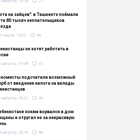
3 августа, 10:18
71
ота на зайцев": в Ташкенте поймали
ти 80 тысяч неплательщиков
оезда
31 июля, 19:25
49
екистанцы не хотят работать в
ссии
6 августа, 15:08
47
ономисты подсчитали возможный
рб от введения налога на вклады
екистанцев
1 августа, 16:31
46
збекистане хоким ворвался в дом
щины и отругал ее за некрасивую
знь
4 августа, 15:16
46