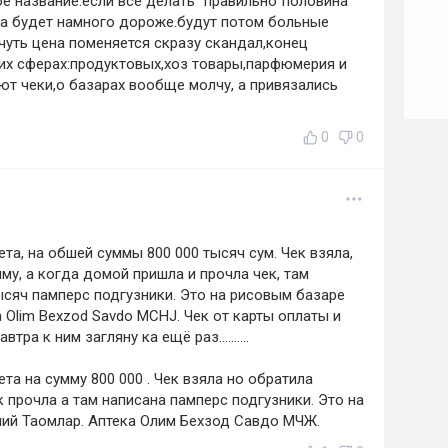
гое название.если все делать "правильно"половина
ина будет намного дороже.будут потом больные
 чуть цена поменяется скразу скандал,конец
гих сферах:продуктовых,хоз товары,парфюмерия и
т чеки,о базарах вообще молчу, а привязались
0
0
ета, на обшей суммы 800 000 тысяч сум. Чек взяла,
му, а когда домой пришла и прочла чек, там
 тысяч памперс подгузники. Это на рисовым базаре
 Olim Bexzod Savdo MCHJ. Чек от карты оплаты и
тра к ним загляну ка ещё раз..........
та на сумму 800 000 . Чек взяла но обратила
к прочла а там написана памперс подгузники. Это на
лий Таомлар. Аптека Олим Бехзод Савдо МЧЖ.