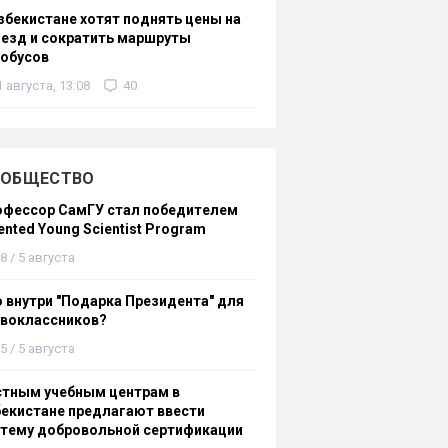
збекистане хотят поднять цены на
езд и сократить маршруты
тобусов
1 августа, 13:08
40
ОБЩЕСТВО
офессор СамГУ стал победителем
ented Young Scientist Program
8 / 5 августа
 внутри "Подарка Президента" для
рвоклассников?
5 / 5 августа
стным учебным центрам в
екистане предлагают ввести
стему добровольной сертификации