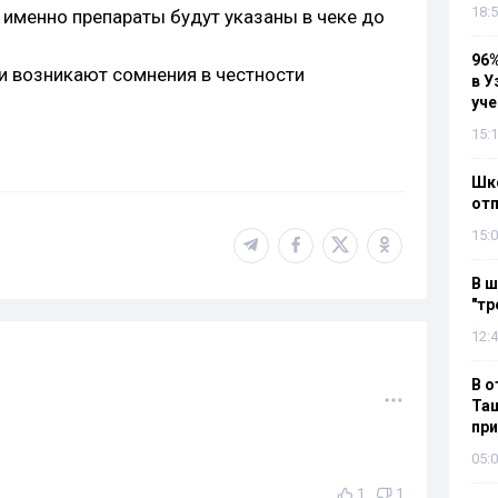
18:5
е именно препараты будут указаны в чеке до
96%
ли возникают сомнения в честности
в У
уч
15:1
Шко
отп
15:0
В ш
"тр
12:4
В о
Таш
пр
05:0
1
1