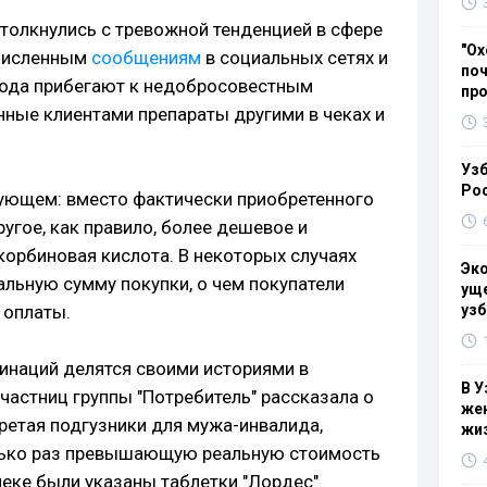
столкнулись с тревожной тенденцией в сфере
"Ох
очисленным
сообщениям
в социальных сетях и
поч
орода прибегают к недобросовестным
пр
нные клиентами препараты другими в чеках и
Узб
Ро
ующем: вместо фактически приобретенного
ругое, как правило, более дешевое и
корбиновая кислота. В некоторых случаях
Эк
альную сумму покупки, о чем покупатели
уще
 оплаты.
узб
инаций делятся своими историями в
В У
участниц группы "Потребитель" рассказала о
жен
бретая подгузники для мужа-инвалида,
жи
олько раз превышающую реальную стоимость
чеке были указаны таблетки "Лордес".