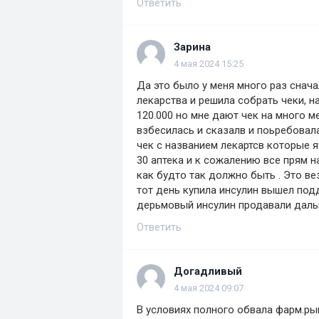
Ответить
Зарина
4 мая 2024 15:25
Да это было у меня много раз снача
лекарства и решила собрать чеки, н
120.000 но мне дают чек на много м
взбесилась и сказалв и поьребовала
чек с названием лекартсв которые я
30 аптека и к сожалению все прям 
как будто так должно быть . Это ве
тот день купила инсулин вышел подд
дерьмовый инсулин продавали дальш
Ответить
Догадливый
4 мая 2024 09:07
В условиях полного обвала фарм.рын