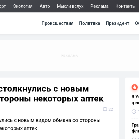
орт
Экология
Авто
Мысли вслух
Реклама
Контакты
Происшествия
Политика
Президент
О
столкнулись с новым
стороны некоторых аптек
В 
цен
22
Гра
фла