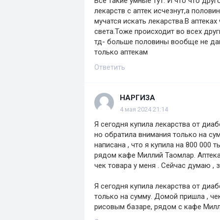
Все такие умные тут. И что что дру
лекарств с аптек исчезнут,а полов
мучатся искать лекарства.В аптеках
света.Тоже происходит во всех дру
тд- больше половины вообще не даю
только аптекам
Ответить
НАРГИЗА
4 мая 2024 21:14
Я сегодня купила лекарства от диаб
но обратила внимания только на сум
написана , что я купила на 800 000
рядом кафе Миллий Таомлар. Аптека
чек товара у меня . Сейчас думаю , зав
Я сегодня купила лекарства от диабе
только на сумму. Домой пришла , че
рисовым базаре, рядом с кафе Мил