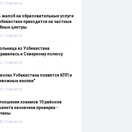
0 / 5 августа
 жалоб на образовательные услуги
збекистане приходится на частные
ебные центры
3 / 5 августа
льница из Узбекистана
равилась к Северному полюсу
2 / 5 августа
колах Узбекистана появятся КПП и
евожные кнопки"
9 / 5 августа
тношении хокимов 10 районов
кента назначена проверка -
ичины
8 / 5 августа