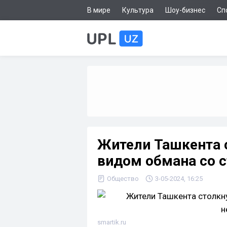
В мире
Культура
Шоу-бизнес
Сп
Жители Ташкента 
видом обмана со 
Общество
3-05-2024, 16:25
smartik.ru