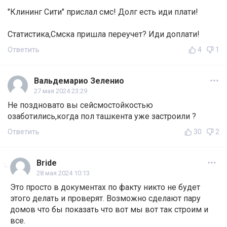
"Клининг Сити" прислал смс! Долг есть иди плати!
Статистика,Смска пришла переучет? Иди доплати!
Ответить
4
1
Вальдемарио Зеленио
27 мая 2024 23:29
Не поздновато вы сейсмостойкостью
озаботились,когда пол ташкента уже застроили ?
Ответить
30
2
Bride
28 мая 2024 10:13
Это просто в документах по факту никто не будет
этого делать и проверят. Возможно сделают пару
домов что бы показать что вот мы вот так строим и
все.