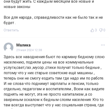
они будут жить. С каждым месяцем все новые и
новые законы
Все для народа , справедливости как не было так и не
будет .
Ответить
3
0
Малика
29 мая 2024 12:38
Здесь все наводнения бьют по карману бедному слою
населению, подняли цены на все коммунальные
услуги,свет,газ ,мусор ,стики получат только бедные ,
потому что у них старые советские ещё машины ,
теперь они не смогу ездить там где надо им по работе.
И не слова что поднимут зарплаты и пенсии, только
отдельно, педагогам и воспитателям , Всем как видите
поднять не могут, эта не просто капитализм ,а со
звериным оскалом к бедным слоям населения. Кто то
там всегда выступает что у нас социальная страна, где