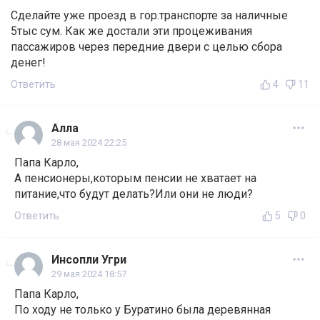
Сделайте уже проезд в гор.транспорте за наличные
5тыс сум. Как же достали эти процеживания
пассажиров через передние двери с целью сбора
денег!
Ответить
4
11
Алла
28 мая 2024 22:25
Папа Карло,
А пенсионеры,которым пенсии не хватает на
питание,что будут делать?Или они не люди?
Ответить
5
0
Инсопли Угри
29 мая 2024 18:57
Папа Карло,
По ходу не только у Буратино была деревянная