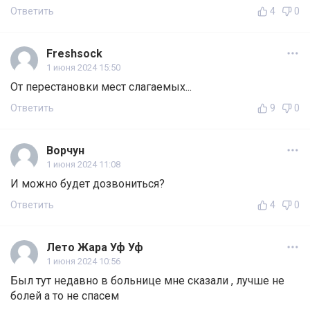
Ответить
4
0
Freshsock
1 июня 2024 15:50
От перестановки мест слагаемых...
Ответить
9
0
Ворчун
1 июня 2024 11:08
И можно будет дозвониться?
Ответить
4
0
Лето Жара Уф Уф
1 июня 2024 10:56
Был тут недавно в больнице мне сказали , лучше не
болей а то не спасем