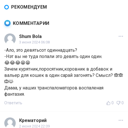
РЕКОМЕНДУЕМ
КОММЕНТАРИИ
Shum Bola
3 июня 2024 06:08
-Ало, это девятьсот одиннадцать?
-Нэт вы не туда попали это девять один один.
😂😂😂😁😁
Зачем курятник,поросятник,коровник в добавок и
вальер для кошек в один сарай загонять? Смысл? 🙈🙈
🙉🙀
Даааа, у наших транспаломаторов воспаленая
фантазия.
Ответить
0
0
Крематорий
2 июня 2024 22:09