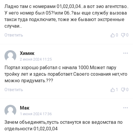
Ладно там с номерами 01,02,03,04...а вот эио агентство..
У него номер был 05?!или 06..?вы еще службу вызова
такси туда подключите, тоже же бывают экстренные
случаи...
Ответить
0
0
Химик
2 июня 2024 11:25
Портал хорошо работал с начала 1000.Может пару
тройку лет и здесь поработает.Своего сознания нет,что
можно придумать.???
Ответить
1
0
Мак
1 июня 2024 17:36
Зачем объединять,пусть останутся все ведомства по
отдельности 01,02,03,04