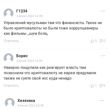
Г1234
4 июня 2024 16:38
Управлений мусульман там что финансисты 7веке не
было криптовалюты но были тоже коррупцеанеры
как фильмы ,,шум бола,,
Ответить
5
0
Борис
4 июня 2024 14:59
Наверно пощупали как реагирует власть там
позвонили что криптовалюту не евреи придумали
также не суете свой нос куда ненадо
Ответить
1
0
Хехехиха
4 июня 2024 20:45