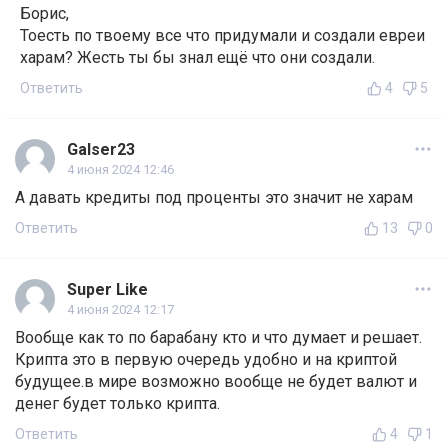
Борис,
Тоесть по твоему все что придумали и создали евреи
харам? Жесть ты бы знал ещё что они создали.
Ответить
4
5
Galser23
4 июня 2024 12:46
А давать кредиты под проценты это значит не харам
Ответить
13
0
Super Like
4 июня 2024 12:17
Вообще как то по барабану кто и что думает и решает.
Крипта это в первую очередь удобно и на криптой
будущее.в мире возможно вообще не будет валют и
денег будет только крипта.
Ответить
4
1