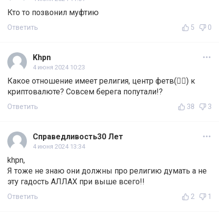
Кто то позвонил муфтию
Ответить
5
0
Khpn
4 июня 2024 10:23
Какое отношение имеет религия, центр фетв(🤷‍♀️) к
криптовалюте? Совсем берега попутали!?
Ответить
38
3
Справедливость30 Лет
4 июня 2024 13:34
khpn,
Я тоже не знаю они должны про религию думать а не
эту гадость АЛЛАХ при выше всего!!
Ответить
2
1