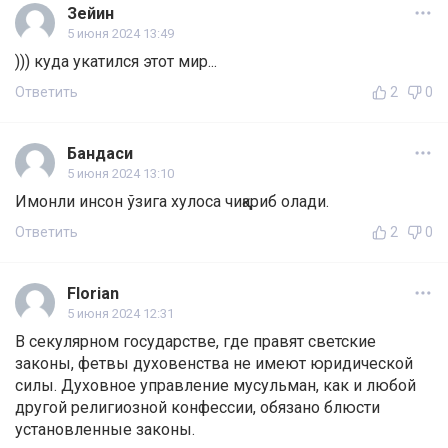
Зейин
5 июня 2024 13:49
))) куда укатился этот мир...
Ответить
2
0
Бандаси
5 июня 2024 13:10
Имонли инсон ўзига хулоса чиқариб олади.
Ответить
2
0
Florian
5 июня 2024 12:31
В секулярном государстве, где правят светские
законы, фетвы духовенства не имеют юридической
силы. Духовное управление мусульман, как и любой
другой религиозной конфессии, обязано блюсти
установленные законы.