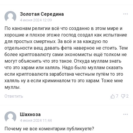
Золотая Середина
4 июня 2024 12:09
По канонам религии всё что созданно в этом мире и
хорошие и плохое этоже господ создал как испытание
для простых смертных. За всё и за каждую по
отдельности вещ давать фетв наверное не стоить. Тем
более криптовалюту сами экономисты ещё толком не
могут объяснить что это такое. Откуда муллам знать
что это харам или халяль. Надо было муллам сказать
если криптовалюта заработана честным путём то это
халяль ну а если криминалом то это харам. Тоже мне
муллы.
Ответить
7
2
Шахноза
4 июня 2024 11:44
Почему не все коментарии публикуете?