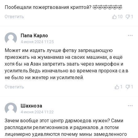
Пообещали пожертвования криптой? 🤣🤣🤣🤣🤣🤣
Ответить
10
1
Папа Карло
4 июня 2024 11:25
Может им издать лучше фетву запрещающую
приезжать на жуманамаз на своих машинах, а ещё
хотя бы на Азан запретить звать через микрофон и
усилитель.Ведь изначально во времена пророка с.а.в
не было ни жентер ни усилителей.
Ответить
1
1
Шахноза
4 июня 2024 11:22
Зачем вообще этот центр дармоедов нужен? Сами
расплодили религиозников и радикалов ,а потом
лицемерно удивляются почему мины замедленного