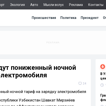
орт
Экология
Авто
Мысли вслух
Реклама
Контакты
Происшествия
Политика
Президент
О
едут пониженный ночной
 электромобиля
В 
цен
24
Гра
Республики Узбекистан Шавкат Мирзиёев
фла