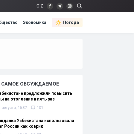
O‘Z
бщество
Экономика
Погода
САМОЕ ОБСУЖДАЕМОЕ
Узбекистане предложили повысить
ы на отопление в пять раз
1 августа, 16:37
101
жданка Узбекистана использовала
г России как коврик