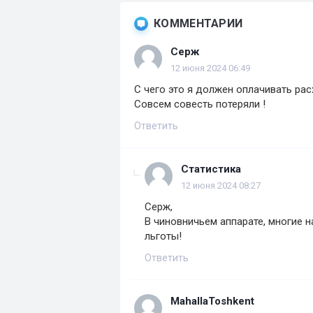
КОММЕНТАРИИ
Серж
12 июня 2024 06:49
С чего это я должен оплачивать рас
Совсем совесть потеряли !
Ответить
Статистика
12 июня 2024 08:27
Серж,
В чиновничьем аппарате, многие н
льготы!
Ответить
MahallaToshkent