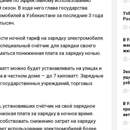
щание по эффективному использованию
 сезон. В ходе него глава государства
Узб
омобилей в Узбекистане за последние 3 года
Ро
 тысяч.
ести ночной тариф на зарядку электромобиля.
В У
 специальный счётчик для зарядки своего
жен
жи
маться пониженная плата за зарядку ночью.
ватт можно будет устанавливать на улицах и
Эк
а в частном доме — до 7 киловатт. Зарядные
уще
х государственных учреждений, торговых
узб
В У
, установивших счётчик на своё зарядное
про
низкая плата за зарядку в ночное время.
ав
собствовать снижению затрат на зарядку
лает использование электромобилей более