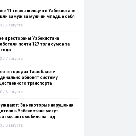
ее 11 тысяч женщин в Узбекистане
шли замуж за мужчин младше себя
3 / 7 августа
е и рестораны Узбекистана
аботали почти 127 трлн сумов за
лгода
2 / 7 августа
ести городах Ташобласти
динально обновят систему
щественного транспорта
0 / 6 августа
суждают: За некоторые нарушения
ители в Узбекистане могут
иться автомобиля на год
3 / 6 августа