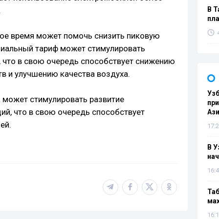
.
В Т
пла
ное время может помочь снизить пиковую
ециальный тариф может стимулировать
 что в свою очередь способствует снижению
в и улучшению качества воздуха.
Узб
 может стимулировать развитие
пр
ий, что в свою очередь способствует
Ази
ей.
17:2
В У
нач
16:4
Таб
мах
16:1