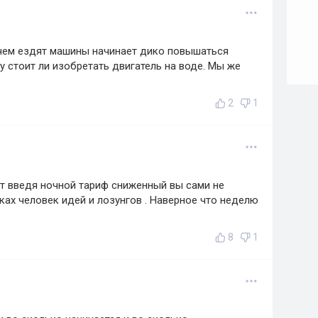
а чем ездят машины начинает дико повышаться
му стоит ли изобретать двигатель на воде. Мы же
2
1
т введя ночной тариф сниженный вы сами не
ках человек идей и лозунгов . Наверное что неделю
8
1