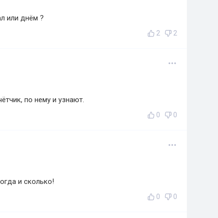
л или днём ?
2
2
ётчик, по нему и узнают.
0
0
огда и сколько!
0
0