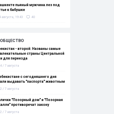
ашкенте пьяный мужчина лез под
тье к бабушке
4 августа, 19:43
40
ОБЩЕСТВО
екистан - второй: Названы самые
ивлекательные страны Центральной
и для переезда
4 / 7 августа
збекистане с сегодняшнего дня
али выдавать "паспорта" животным
2 / 7 августа
лички "Позорный дом" и "Позорная
алля" противоречат закону
2 / 7 августа