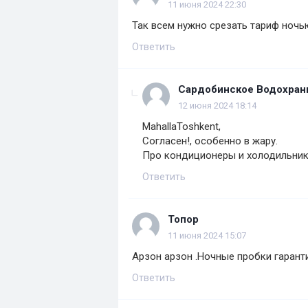
11 июня 2024 22:30
Так всем нужно срезать тариф ночь
Ответить
Сардобинское Водохра
12 июня 2024 18:14
MahallaToshkent,
Согласен!, особенно в жару.
Про кондиционеры и холодильник
Ответить
Топор
11 июня 2024 15:07
Арзон арзон .Ночные пробки гарант
Ответить