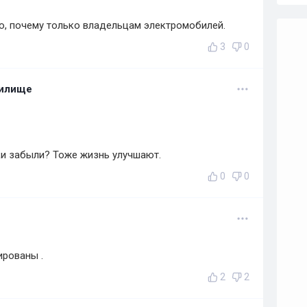
ю, почему только владельцам электромобилей.
3
0
нилище
и забыли? Тоже жизнь улучшают.
0
0
ированы .
2
2