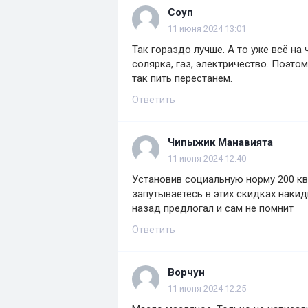
Соуп
11 июня 2024 13:01
Так гораздо лучше. А то уже всё н
солярка, газ, электричество. Поэто
так пить перестанем.
Ответить
Чипыжик Манавията
11 июня 2024 12:40
Установив социальную норму 200 кв
запутываетесь в этих скидках накид
назад предлогал и сам не помнит
Ответить
Ворчун
11 июня 2024 12:25