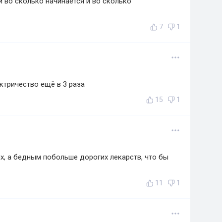
и во сколько начинается и во сколько
7
1
ктричество ещё в 3 раза
15
1
ых, а бедным побольше дорогих лекарств, что бы
11
1