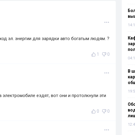
Бол
вы
14:1
Каф
ход эл. энергии для зарядки авто богатым людям. ?
зар
по
1
0
04:1
В ш
кар
об
19:5
а электромобиле ездят, вот они и протолкнули эти
Об
вод
0
0
лиш
12:4