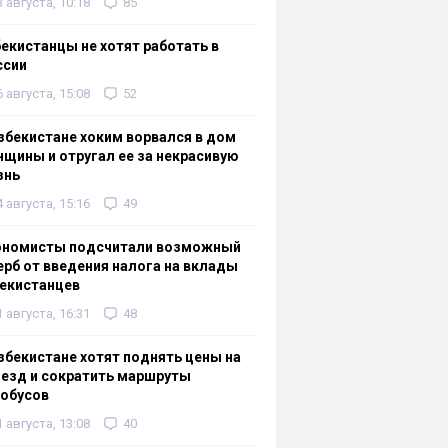
3 августа, 10:18
85
екистанцы не хотят работать в
ссии
6 августа, 15:08
52
збекистане хоким ворвался в дом
щины и отругал ее за некрасивую
знь
4 августа, 15:16
49
ономисты подсчитали возможный
рб от введения налога на вклады
екистанцев
1 августа, 16:31
48
збекистане хотят поднять цены на
езд и сократить маршруты
тобусов
1 августа, 13:08
40