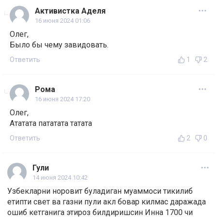
Активистка Аделя
16 июня 2024 01:06
Олег,
Было бы чему завидовать.
Ответить
1
2
Рома
16 июня 2024 17:20
Олег,
Ататата пататата татата
Ответить
2
0
Гули
14 июня 2024 10:42
Узбекларни норовит буладиган муаммоси тикилиб
етипти свет ва газни пули акл бовар килмас даражада
ошиб кетганига этироз билдиришсин Инна 1700 чи