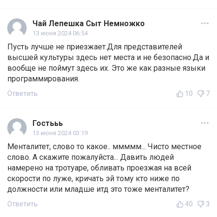
Чай Лепешка Сыт Немножко
13 июня 2024 06:54
Пусть лучше не приезжает.Для представителей
высшей культуры здесь нет места и не безопасно.Да и
вообще не поймут здесь их. Это же как разные языки
программирования.
Ответить
10
7
Гостььь
13 июня 2024 03:19
Менталитет, слово то какое.. ммммм... Чисто местное
слово. А скажите пожалуйста... Давить людей
намерено на тротуаре, обливать проезжая на всей
скорости по луже, кричать эй тому кто ниже по
должности или младше итд это тоже менталитет?
Ответить
40
3