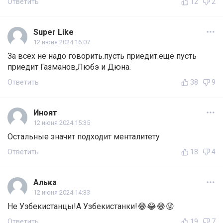
Ответить
12
2
Super Like
12 июня 2024 16:07
За всех не надо говорить.пусть приедит.еще пусть
приедит Газманов,Любэ и Дюна.
Ответить
38
9
Иноят
12 июня 2024 15:35
Остальные значит подходит менталитету
Ответить
18
4
Алька
12 июня 2024 14:33
Не Узбекистанцы!А Узбекистанки!😂😂😂😜
Ответить
19
7