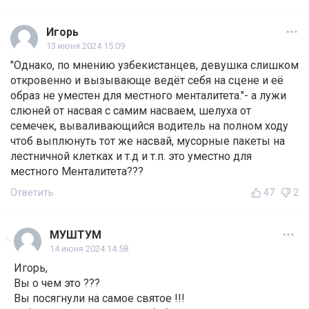
Игорь
13 июня 2024 15:09
"Однако, по мнению узбекистанцев, девушка слишком
откровенно и вызывающе ведёт себя на сцене и её
образ не уместен для местного менталитета."- а лужи
слюней от насвая с самим насваем, шелуха от
семечек, вываливающийся водитель на полном ходу
чтоб выплюнуть тот же насвай, мусорные пакеты на
лестничной клетках и т.д и т.п. это уместно для
местного Менталитета???
Ответить
47
2
МУШТУМ
14 июня 2024 14:58
Игорь,
Вы о чем это ???
Вы посягнули на самое святое !!!