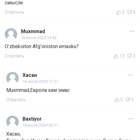
смысле
Ответить
3
0
Muxmmad
16 июня 2024 14:52
Oʻzbekiston Afgʻoniston emasku?
Ответить
13
3
Хасан
16 июня 2024 17:21
Muxmmad,Европа хам эмас
Ответить
5
5
Baxtiyor
18 июня 2024 00:11
Хасан,