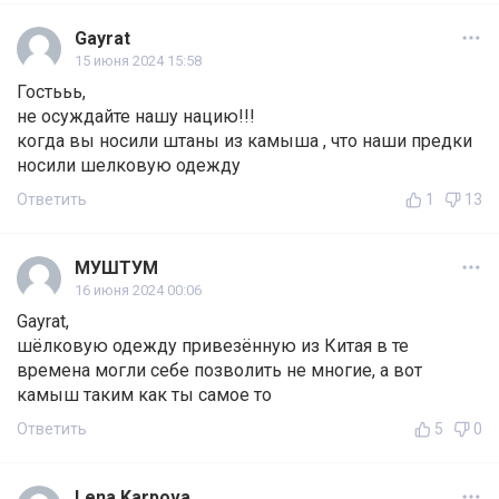
Gayrat
15 июня 2024 15:58
Гостььь,
не осуждайте нашу нацию!!!
когда вы носили штаны из камыша , что наши предки
носили шелковую одежду
Ответить
1
13
МУШТУМ
16 июня 2024 00:06
Gayrat,
шёлковую одежду привезённую из Китая в те
времена могли себе позволить не многие, а вот
камыш таким как ты самое то
Ответить
5
0
Lena Karpova