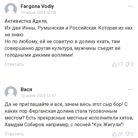
Fargona Vodiy
13 июня 2024 02:08
Активистка Аделя,
Их две Инны, Румынская и Российская. Которая из них
не знаю.
Но по любому, ей не советую в долину ехать, там
совершенно другая культура, мужчины съедят её
голодными дикими воплями!
Ответить
17
2
Вася
12 июня 2024 12:47
Да не приглашайте и всё, зачем весь этот сыр бор! С
каких пор Ферганская долина стала тусовочным
местом? Есть прекрасные местные исполнители хитов,
Хамдам Собиров например, с песней "Кук Жигули"!
Ответить
20
5