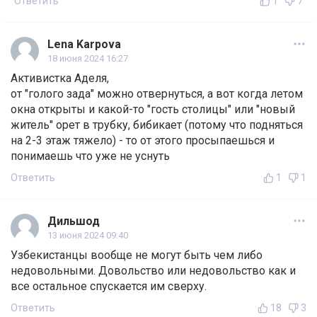
Ответить
1
7
Lena Karpova
18 июня 2024 16:27
Активистка Аделя,
от "голого зада" можно отвернуться, а вот когда летом
окна открыты и какой-то "гость столицы" или "новый
житель" орет в трубку, бибикает (потому что подняться
на 2-3 этаж тяжело) - то от этого просыпаешься и
понимаешь что уже не уснуть
Ответить
1
1
Дильшод
13 июня 2024 09:40
Узбекистанцы вообще не могут быть чем либо
недовольными. Довольство или недовольство как и
все остальное спускается им сверху.
Ответить
18
3