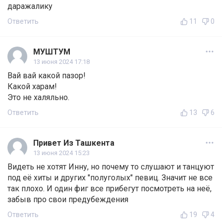
даражалику
Ответить
11
0
МУШТУМ
13 июня 2024 17:18
Вай вай какой пазор!
Какой харам!
Это не халяльно.
Ответить
13
6
Привет Из Ташкента
13 июня 2024 15:23
Видеть не хотят Инну, но почему то слушают и танцуют
под её хиты и других "полуголых" певиц. Значит не все
так плохо. И один фиг все прибегут посмотреть на неё,
забыв про свои предубеждения
Ответить
19
4