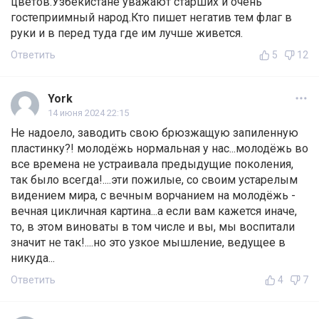
цветов.Узбекистане уважают старших и очень
гостеприимный народ.Кто пишет негатив тем флаг в
руки и в перед туда где им лучше живется.
Ответить
5
12
York
14 июня 2024 22:15
Не надоело, заводить свою брюзжащую запиленную
пластинку?! молодёжь нормальная у нас...молодёжь во
все времена не устраивала предыдущие поколения,
так было всегда!....эти пожилые, со своим устарелым
видением мира, с вечным ворчанием на молодёжь -
вечная цикличная картина...а если вам кажется иначе,
то, в этом виноваты в том числе и вы, мы воспитали
значит не так!....но это узкое мышление, ведущее в
никуда...
Ответить
4
7