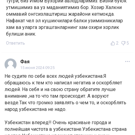
Тугри, биз Имом Бухорий авлодларимиз. Бизни буюк
утмишимиз ва уз маданиятимиз бор. Хозир Халкни
оммавий онгсизлаштириш жарайони кетмокда.
Нафакат чел эл кушикчилари балки узимизникилар
хам ва уларга эргашганларнинг хам охири хорлик
булиши аник.
Ответить
2
5
Фая
15 июня 2024 09:25
Не судите по себе всех людей узбекистана.Я
обращаюсь к тем кто написал негатив и оскорбляет
людей. На себя и на свою страну обратите лучше
внимание ,на то что там происходит. А воруют
везде.Так что громко заявлять о чем то, и оскорблять
народ узбекистана не надо.
Узбекистан вперед!! Очень красивые города и
полнейшая чистота в узбекистане.Узбекистана страна