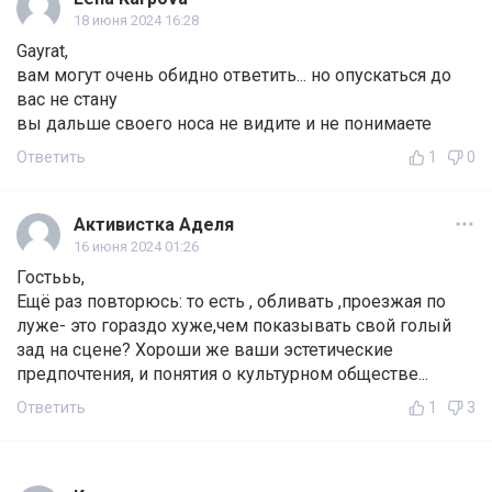
18 июня 2024 16:28
Gayrat,
вам могут очень обидно ответить... но опускаться до
вас не стану
вы дальше своего носа не видите и не понимаете
Ответить
1
0
Активистка Аделя
16 июня 2024 01:26
Гостььь,
Ещё раз повторюсь: то есть , обливать ,проезжая по
луже- это гораздо хуже,чем показывать свой голый
зад на сцене? Хороши же ваши эстетические
предпочтения, и понятия о культурном обществе...
Ответить
1
3