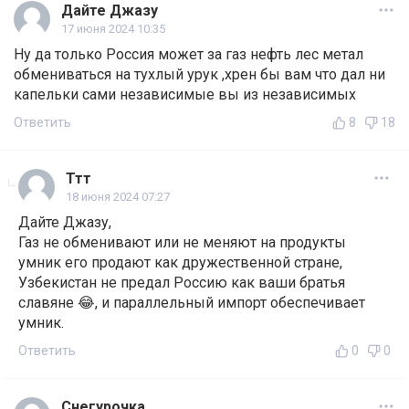
Дайте Джазу
17 июня 2024 10:35
Ну да только Россия может за газ нефть лес метал
обмениваться на тухлый урук ,хрен бы вам что дал ни
капельки сами независимые вы из независимых
Ответить
8
18
Ттт
18 июня 2024 07:27
Дайте Джазу,
Газ не обменивают или не меняют на продукты
умник его продают как дружественной стране,
Узбекистан не предал Россию как ваши братья
славяне 😂, и параллельный импорт обеспечивает
умник.
Ответить
0
0
Снегурочка