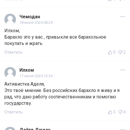
Чемодан
18 июня 2024 08:29
Илхом,
Барахло это у вас , привыкли все барахольное
покупать и жрать
Ответить
0
2
Илхом
17 июня 2024 13:34
Активистка Аделя,
Это твоё мнение. Без российских барахло я живу и я
рад, что даю работу соотечественникам и помогаю
государству.
Ответить
3
4
Дайте Джазу