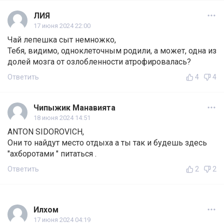
ЛИЯ
17 июня 2024 22:00
Чай лепешка сыт немножко,
Тебя, видимо, одноклеточным родили, а может, одна из
долей мозга от озлобленности атрофировалась?
Ответить
4
4
Чипыжик Манавията
18 июня 2024 14:51
ANTON SIDOROVICH,
Они то найдут место отдыха а ты так и будешь здесь
"ахборотами " питаться .
Ответить
2
2
Илхом
17 июня 2024 04:19