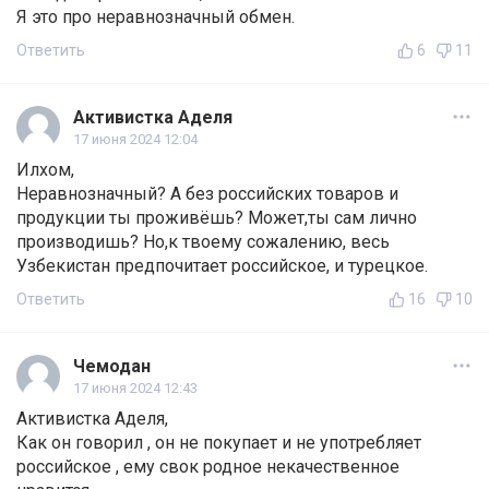
Я это про неравнозначный обмен.
Ответить
6
11
Активистка Аделя
17 июня 2024 12:04
Илхом,
Неравнозначный? А без российских товаров и
продукции ты проживёшь? Может,ты сам лично
производишь? Но,к твоему сожалению, весь
Узбекистан предпочитает российское, и турецкое.
Ответить
16
10
Чемодан
17 июня 2024 12:43
Активистка Аделя,
Как он говорил , он не покупает и не употребляет
российское , ему свок родное некачественное