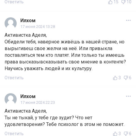
Ответить
15
10
Илхом
17 июня 2024 13:28
Активистка Аделя,
Обидели тебя, наверное живёшь в нашей стране, но
вырыгивеш свое желчи на неё. Или привыкла
поставляться тем кто платят. Или только ты имеешь
права высказывсказывать свое мнение в контенте?
Научись уважать людей и их культуру.
Ответить
3
6
Илхом
17 июня 2024 22:23
Активистка Аделя,
Ты не тыкай, у тебе где зудит? Что нет
удовлетворения? Тебе психолог в этом не поможет.
Ответить
3
6