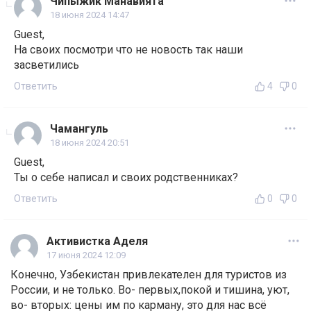
Чипыжик Манавията
18 июня 2024 14:47
Guest,
На своих посмотри что не новость так наши
засветились
Ответить
4
0
Чамангуль
18 июня 2024 20:51
Guest,
Ты о себе написал и своих родственниках?
Ответить
0
0
Активистка Аделя
17 июня 2024 12:09
Конечно, Узбекистан привлекателен для туристов из
России, и не только. Во- первых,покой и тишина, уют,
во- вторых: цены им по карману, это для нас всё