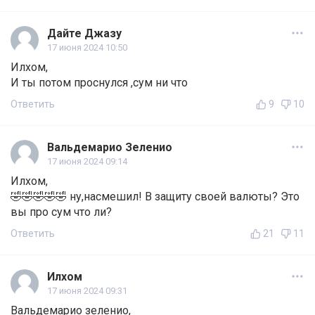
Дайте Джазу
17 июня 2024 10:50
Илхом,
И ты потом проснулся ,сум ни что
Ответить
9
10
Вальдемарио Зеленио
17 июня 2024 09:14
Илхом,
🤣🤣🤣🤣🤣 ну,насмешил! В защиту своей валюты? Это
вы про сум что ли?
Ответить
21
11
Илхом
17 июня 2024 09:31
Вальдемарио зеленио,