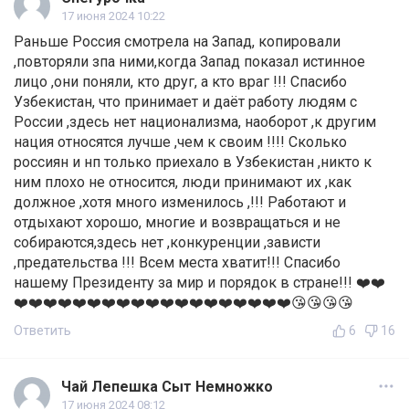
17 июня 2024 10:22
Раньше Россия смотрела на Запад, копировали
,повторяли зпа ними,когда Запад показал истинное
лицо ,они поняли, кто друг, а кто враг !!! Спасибо
Узбекистан, что принимает и даёт работу людям с
России ,здесь нет национализма, наоборот ,к другим
нация относятся лучше ,чем к своим !!!! Сколько
россиян и нп только приехало в Узбекистан ,никто к
ним плохо не относится, люди принимают их ,как
должное ,хотя много изменилось ,!!! Работают и
отдыхают хорошо, многие и возвращаться и не
собираются,здесь нет ,конкуренции ,зависти
,предательства !!! Всем места хватит!!! Спасибо
нашему Президенту за мир и порядок в стране!!! ❤️❤️
❤️❤️❤️❤️❤️❤️❤️❤️❤️❤️❤️❤️❤️❤️❤️❤️❤️❤️❤️😘😘😘😘
Ответить
6
16
Чай Лепешка Сыт Немножко
17 июня 2024 08:12