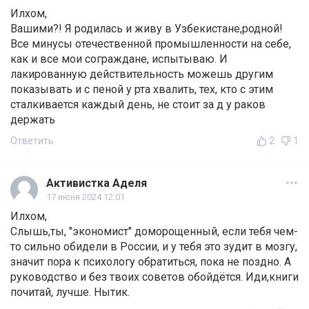
Илхом,
Вашими?! Я родилась и живу в Узбекистане,родной!
Все минусы отечественной промышленности на себе,
как и все мои сограждане, испытываю. И
лакированную действительность можешь другим
показывать и с пеной у рта хвалить, тех, кто с этим
сталкивается каждый день, не стоит за д у раков
держать
Ответить
2
1
Активистка Аделя
17 июня 2024 12:01
Илхом,
Слышь,ты, "экономист" доморощенный, если тебя чем-
то сильно обидели в России, и у тебя это зудит в мозгу,
значит пора к психологу обратиться, пока не поздно. А
руководство и без твоих советов обойдётся. Иди,книги
почитай, лучше. Нытик.