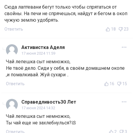
Сюда лаптевани бегут только чтобы спрятаться от
свойны. На печи не спрячешься, найдут и бегом в окоп
чужую землю удобрять.
Ответить
18
23
Активистка Аделя
17 июня 2024 11:59
Чай лепешка сыт немножко,
Не твоё дело. Сиди у себя, в своём домашнем окопе
,и помалкивай. Жуй сухари ..
Ответить
16
15
Справедливость30 Лет
17 июня 2024 14:32
Чай лепешка сыт немножко,
Ты чай еще не захлебнулься?💩
Ответить
2
3