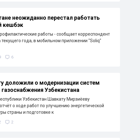
тане неожиданно перестал работать
й кешбэк
рофилактические работы - сообщает корреспондент
а текущего года, в мобильном приложении "Soliq"
9
6
у доложили о модернизации систем
и газоснабжения Узбекистана
еспублики Узбекистан Шавкату Мирзиёеву
отчёт о ходе работ по улучшению энергетической
ры страны и подготовке к
2
2