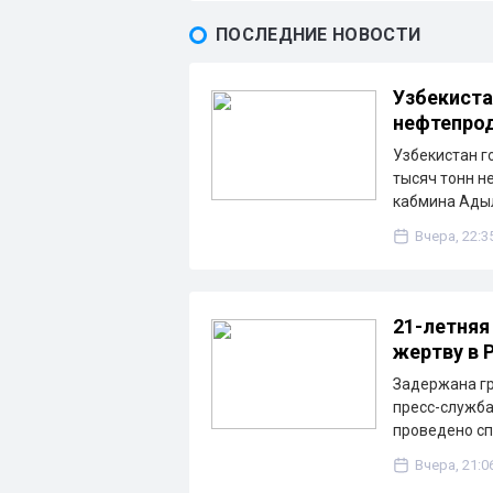
ПОСЛЕДНИЕ НОВОСТИ
Узбекиста
нефтепрод
Узбекистан г
тысяч тонн н
кабмина Ады
Вчера, 22:3
21-летняя
жертву в 
Задержана гр
пресс-служба
проведено с
Вчера, 21:0