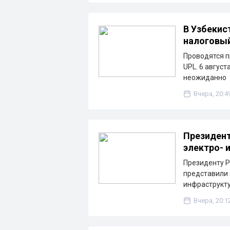
В Узбекис
налоговы
Проводятся п
UPL. 6 август
неожиданно
Вчера, 20:4
Президент
электро- 
Президенту Р
представили 
инфраструкту
Вчера, 20:1