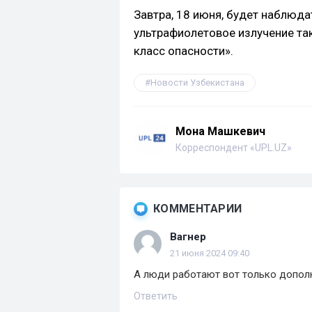
Завтра, 18 июня, будет наблюда
ультрафиолетовое излучение та
класс опасности».
Новости Узбекистана
Мона Машкевич
Корреспондент «UPL.UZ»
КОММЕНТАРИИ
Вагнер
21 июня 2024 09:40
А люди работают вот только допол
Ответить