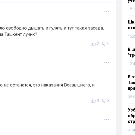
уч
15:1
Шко
о свободно дышать и гулять и тут такая засада.
отп
на Ташкент лучик?
15:0
2
0
В ш
"тр
12:4
В о
Таш
 не останется, это наказания Всевышнего, и
пр
05:0
3
3
Узб
обр
стр
01:4