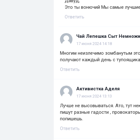
Давуд,
Это ты вонючий Мы самые лучшие
Ответить
Чай Лепешка Сыт Немнож
17 июня 2024 14:18
Многим неизлечимо зомбанутым это 
получают каждый день с тупоящика,
Ответить
Активистка Аделя
17 июня 2024 13:13
Лучше не высовываться. Ато, тут не
пишут разные гадости , провокаторы
попишешь.
Ответить