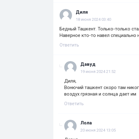
Диля
18 июня 2024 03:40
Бедный Ташкент. Только-только стал
Наверное кто-то навел специально 
Ответить
Давуд
19 июня 2024 21:52
Диля,
Вонючий ташкент скоро там никого
воздух грязная и солнца дает им
Ответить
Лола
20 июня 2024 13:05