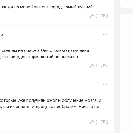
 люди на мире Ташкент город самый лучший
0
0
ко
совсем не опасно. Они столько излучения
 что ни один нормальный не выживет.
6
4
которые уже получили ожог и облучение мозга, и
, вы их знаете. И процесс необратим. Ничего не
3
2