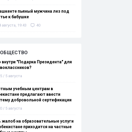
ашкенте пьяный мужчина лез под
тье к бабушке
4 августа, 19:43
40
ОБЩЕСТВО
 внутри "Подарка Президента" для
рвоклассников?
5 / 5 августа
стным учебным центрам в
екистане предлагают ввести
стему добровольной сертификации
0 / 5 августа
 жалоб на образовательные услуги
збекистане приходится на частные