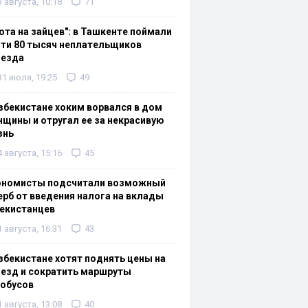
3 августа, 10:18
71
ота на зайцев": в Ташкенте поймали
ти 80 тысяч неплательщиков
оезда
31 июля, 19:25
49
збекистане хоким ворвался в дом
щины и отругал ее за некрасивую
знь
4 августа, 15:16
45
ономисты подсчитали возможный
рб от введения налога на вклады
екистанцев
1 августа, 16:31
43
збекистане хотят поднять цены на
езд и сократить маршруты
тобусов
1 августа, 13:08
40