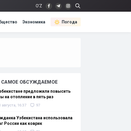
O‘Z
бщество
Экономика
Погода
САМОЕ ОБСУЖДАЕМОЕ
Узбекистане предложили повысить
ы на отопление в пять раз
1 августа, 16:37
97
жданка Узбекистана использовала
г России как коврик