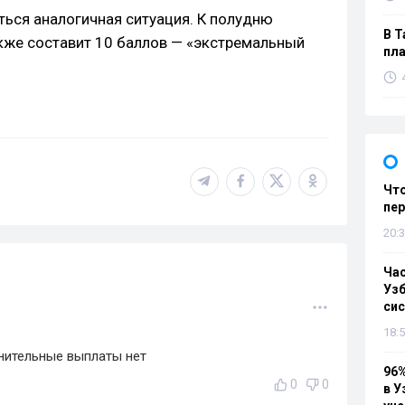
ться аналогичная ситуация. К полудню
В Т
кже составит 10 баллов — «экстремальный
пла
Что
пе
20:3
Ча
Узб
си
18:5
нительные выплаты нет
96%
0
0
в У