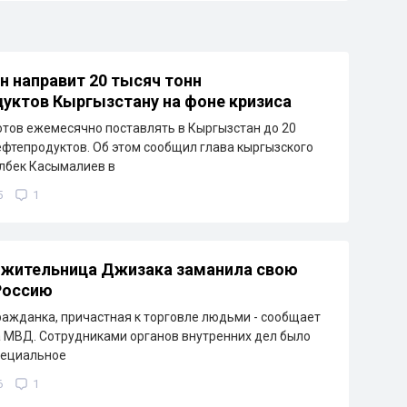
н направит 20 тысяч тонн
уктов Кыргызстану на фоне кризиса
отов ежемесячно поставлять в Кыргызстан до 20
ефтепродуктов. Об этом сообщил глава кыргызского
лбек Касымалиев в
5
1
 жительница Джизака заманила свою
Россию
ажданка, причастная к торговле людьми - сообщает
 МВД. Сотрудниками органов внутренних дел было
пециальное
6
1