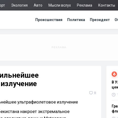
орт
Экология
Авто
Мысли вслух
Реклама
Контакты
Происшествия
Политика
Президент
О
сильнейшее
 излучение
В 
цен
8
Гра
бекистана накроет экстремальное
фла