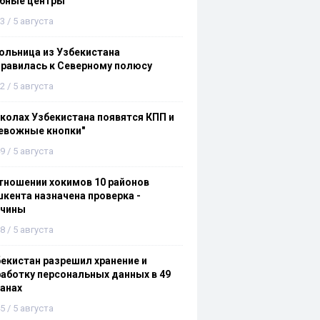
ебные центры
3 / 5 августа
льница из Узбекистана
равилась к Северному полюсу
2 / 5 августа
колах Узбекистана появятся КПП и
евожные кнопки"
9 / 5 августа
тношении хокимов 10 районов
кента назначена проверка -
ичины
8 / 5 августа
екистан разрешил хранение и
аботку персональных данных в 49
анах
5 / 5 августа