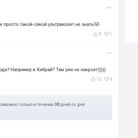
 просто такой-сякой ультрвиолет не знать!🤣
8
1
ода? Например в Кибрай? Там уже не накроет)))))
12
4
озможно только в течении
30
дней со дня