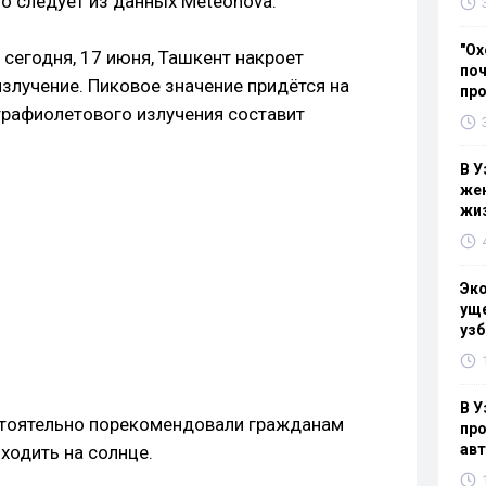
о следует из данных Meteonova.
"Ох
сегодня, 17 июня, Ташкент накроет
поч
злучение. Пиковое значение придётся на
пр
трафиолетового излучения составит
В У
жен
жи
Эк
уще
узб
В У
астоятельно порекомендовали гражданам
про
ав
ходить на солнце.