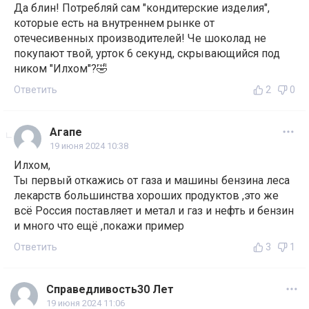
Да блин! Потребляй сам "кондитерские изделия",
которые есть на внутреннем рынке от
отечесивенных производителей! Че шоколад не
покупают твой, урток 6 секунд, скрывающийся под
ником "Илхом"?🤣
Ответить
2
0
Агапе
19 июня 2024 10:38
Илхом,
Ты первый откажись от газа и машины бензина леса
лекарств большинства хороших продуктов ,это же
всё Россия поставляет и метал и газ и нефть и бензин
и много что ещё ,покажи пример
Ответить
3
1
Справедливость30 Лет
19 июня 2024 11:06