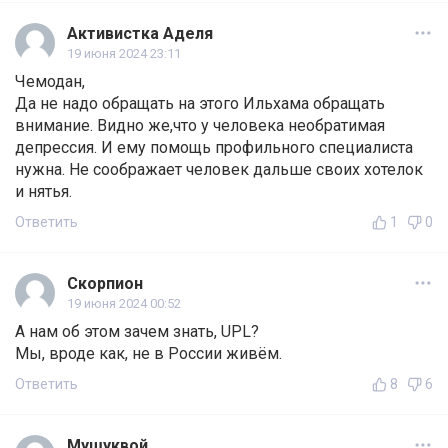
Активистка Аделя
19 июня 2024 23:11
Чемодан,
Да не надо обращать на этого Ильхама обращать
внимание. Видно же,что у человека необратимая
депрессия. И ему помощь профильного специалиста
нужна. Не соображает человек дальше своих хотелок
и нятья.
Ответить
1
0
Скорпион
19 июня 2024 00:52
А нам об этом зачем знать, UPL?
Мы, вроде как, не в России живём.
Ответить
8
6
Мушуквой