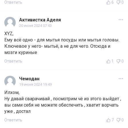
Ответить
6
0
Активистка Аделя
20 июня 2024 07:43
XYZ,
Ему всё одно - для мытья посуды или мытья головы.
Ключевое у него- мытьё, а не для чего. Отсюда и
мозги куриные
Ответить
1
0
Чемодан
19 июня 2024 19:49
Илхом,
Ну давай сварачивай , посмотрим чё из этого выйдет ,
вы сами себя не можете обеспечить , хватит ворчать
уже , достал
Ответить
7
0