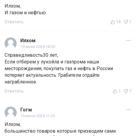
Илхом,
И газом и нефтью.
Ответить
14
1
Илхом
19 июня 2024 18:20
Справедливость30 лет,
Если отберем у лукойла и газпрома наши
месторождения, покупать газ и нефть в России
потеряет актуальность. Грабители отдайте
награбленное.
Ответить
1
7
Гогм
19 июня 2024 11:26
Илхом,
большинство товаров которые призводим сами