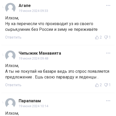
Агапе
19 июня 2024 09:33
Илхом,
Ну ка перечесли что производит уз из своего
сырья,умник без России и зиму не переживёте
Ответить
2
1
Чипыжик Манавията
19 июня 2024 09:48
Илхом,
А ты не покупай на базаре ведь это спрос появляется
предложение . Ешь свою парварду и леденцы .
Ответить
2
1
Парапапам
19 июня 2024 10:14
Илхом,