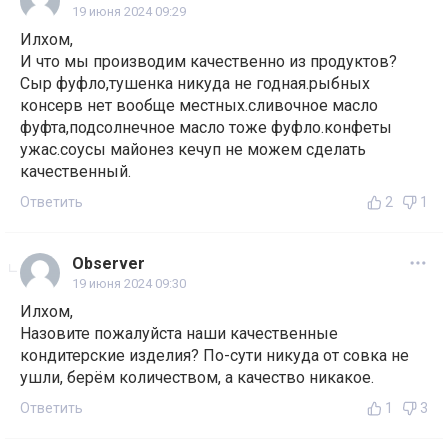
19 июня 2024 09:29
Илхом,
И что мы производим качественно из продуктов?
Сыр фуфло,тушенка никуда не годная.рыбных
консерв нет вообще местных.сливочное масло
фуфта,подсолнечное масло тоже фуфло.конфеты
ужас.соусы майонез кечуп не можем сделать
качественный.
Ответить
2
1
Observer
19 июня 2024 09:30
Илхом,
Назовите пожалуйста наши качественные
кондитерские изделия? По-сути никуда от совка не
ушли, берём количеством, а качество никакое.
Ответить
1
3