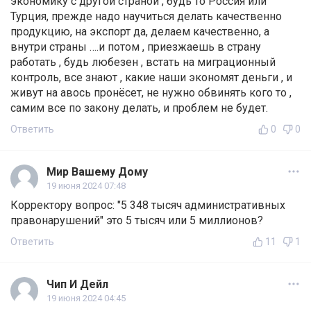
экономику с другой страной , будь то Россия или
Турция, прежде надо научиться делать качественно
продукцию, на экспорт да, делаем качественно, а
внутри страны ….и потом , приезжаешь в страну
работать , будь любезен , встать на миграционный
контроль, все знают , какие наши экономят деньги , и
живут на авось пронёсет, не нужно обвинять кого то ,
самим все по закону делать, и проблем не будет.
Ответить
0
0
Мир Вашему Дому
19 июня 2024 07:48
Корректору вопрос: "5 348 тысяч административных
правонарушений" это 5 тысяч или 5 миллионов?
Ответить
11
1
Чип И Дейл
19 июня 2024 04:45