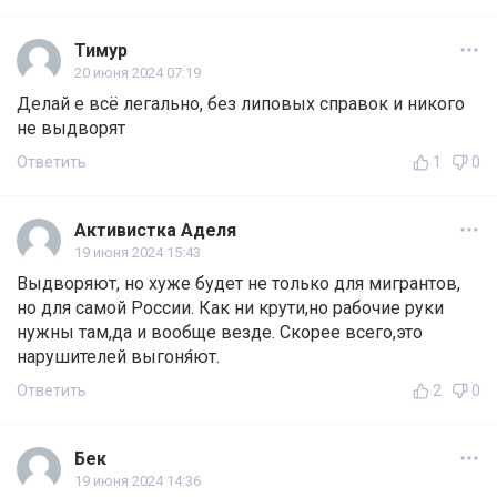
Тимур
20 июня 2024 07:19
Делай е всё легально, без липовых справок и никого
не выдворят
Ответить
1
0
Активистка Аделя
19 июня 2024 15:43
Выдворяют, но хуже будет не только для мигрантов,
но для самой России. Как ни крути,но рабочие руки
нужны там,да и вообще везде. Скорее всего,это
нарушителей выгоня́ют.
Ответить
2
0
Бек
19 июня 2024 14:36