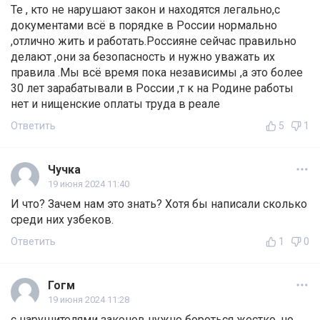
Те , кто не нарушают закон и находятся легально,с
документами всё в порядке в России нормально
,отлично жить и работать.Россияне сейчас правильно
делают ,они за безопасность и нужно уважать их
правила .Мы всё время пока независимы ,а это более
30 лет зарабатывали в России ,т к на Родине работы
нет и нищенские оплаты труда в реале
Ответить
5
1
Чyчкa
19 июня 2024 11:40
И что? Зачем нам это знать? Хотя бы написали сколько
среди них узбеков.
Ответить
1
0
Гогм
19 июня 2024 11:28
с нарушителями законов нужно бороться жестко. но