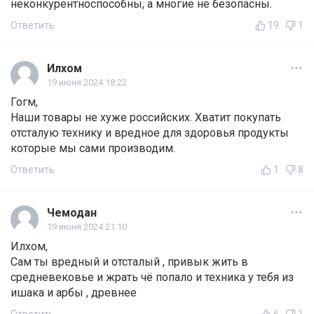
неконкурентноспособны, а многие не безопасны.
Ответить
19
1
Илхом
19 июня 2024 18:22
Гогм,
Наши товары не хуже российских. Хватит покупать
отсталую технику и вредное для здоровья продукты
которые мы сами производим.
Ответить
1
8
Чемодан
19 июня 2024 21:10
Илхом,
Сам ты вредный и отсталый , привык жить в
средневековье и жрать чё попало и техника у тебя из
ишака и арбы , древнее