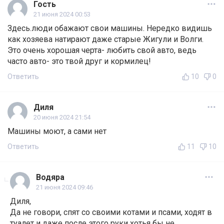
Гость
21 июня 2024 00:53
Здесь.люди обажают свои машины. Нередко видишь
как хозяева натирают даже старые Жигули и Волги.
Это очень хорошая черта- любить свой авто, ведь
часто авто- это твой друг и кормилец!
Ответить
10
0
Диля
20 июня 2024 21:54
Машины моют, а сами нет
Ответить
11
10
Водяра
21 июня 2024 09:46
Диля,
Да не говори, спят со своими котами и псами, ходят в
туалет и даже после этого руки хотья бы не