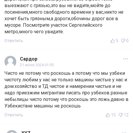
выезжают с грязью,это вы не видите,мойте до
посинения,много свободного времени у вас,никто не
хочет быть грязным,а дороги,обочины дорог все в
мусоре. Посмотрите участок Сергелийского
метро,много чего увидите.
Ответить
5
0
Сардор
21 июня 2024 01:05
Чисто не потому что роскошь а потому что мы узбеки
чистоту любим у нас не только машины чистые у нас и
дом.хозяйство и ТД чистое и намерении чистые.и не
надо приезжим мигрантам писать про узбеков разные
небылицы чисто потому что роскошь это ложь.давно в
Узбекистане машины не роскошь
Ответить
15
12