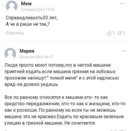
Мем
21 июня 2024 17:24
Справедливость30 лет,
А че в раше не так,?
Ответить
1
1
Мария
20 июня 2024 16:17
Люди просто моют потому,что в чистой машине
приятней ездить.если машина грязная на лобовых
прохожие напишут:" помой меня" и с этой надписью
вряд-ли долеко уедишь.
Все по разному относятся к машине.кто- то как
средство передвижение, кто-то как к женщине, кто-то
как к роскоши. По разному.но если ты не можешь
машину это не красиво.Ездить по красивым зелёным
улицам в грязной машине. Не сочетается.