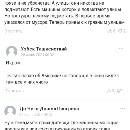
грязи и не убранства. А улицы они никогда не
подметают. Есть машины которые подметают улицы.
Но тротуары некому подметать. В первое время
ужасался от мусора. Теперь привык к грязным улицам
Ответить
6
2
Узбек Ташкенсткий
26 июня 2024 00:32
Икром,
Ты так плохо об Америке не говори, я в кино видел
там все у них чисто
Ответить
0
1
До Чего Дошел Прогресс
21 июня 2024 08:02
Ну и тема,мыть приходиться,а где машины моющие
дороги,как при союзе,грузовики со строек тоже