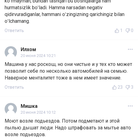
koʻrmayman, bundan tashqari bu boshqalarga ham
hurmatsizlik boʻladi. Hamma narsadan negativ
qidirvuradiganlar, hammani oʻzingizning qarichingiz bilan
oʻlchamang.
Ответить
1
0
Илхом
20 июня 2024 10:21
Машина у нас роскош, но они чистые и у тех кто может
позволит себе по несколько автомобилей на семью.
Наверное менталитет тоже в нем имеет значение.
Ответить
23
3
Мишка
20 июня 2024 10:12
Моют возле подьездов. Потом подметают и этой
пылью дышат люди. Надо штрафовать за мытье авто
возле подьездов.