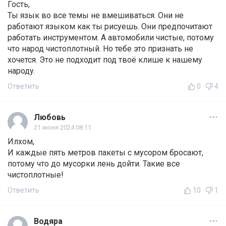
Гость,
Ты язык во все темы не вмешиваться. Они не
работают языком как ты рисуешь. Они предпочитают
работать инструментом. А автомобили чистые, потому
что народ чистоплотный. Но тебе это признать не
хочется. Это не подходит под твоё клише к нашему
народу.
Ответить
0
4
Любовь
21 июня 2024 08:11
Илхом,
И каждые пять метров пакеты с мусором бросают,
потому что до мусорки лень дойти. Такие все
чистоплотные!
Ответить
10
1
Водяра