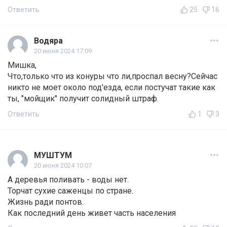
Ответить
25
16
Водяра
20 июня 2024 17:09
Мишка,
Что,только что из конуры что ли,проспал весну?Сейчас
никто не моет около под'езда, если постучат такие как
ты, "мойщик" получит солидный штраф.
Ответить
1
3
МУШТУМ
20 июня 2024 10:07
А деревья поливать - воды нет.
Торчат сухие саженцы по стране.
Жизнь ради понтов.
Как последний день живет часть населения