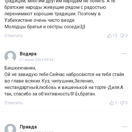
традиции, многим другим народам не понять. А те
братские народы живущие рядом с радостью
перенимают хорошие традиции. Поэтому в
Узбекистане очень чисто везде.
Молодцы братья и сёстры соседи.🙌
Ответить
12
3
Водяра
21 июня 2024 09:54
Бишкекчанин,
Ой не завидую тебе.Сейчас набросаются на тебя стайя
во главе всяких Куз, чипушник,Зеленио,
нестандартный,любовь и вишенькой на торте-Диля.А
так, спасибо за об'ективность💯👍,братан.
Ответить
1
0
Правда