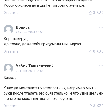
Чистоплотный))От вас только вся зараза и идёт в
Россию,холера да вши.Не говорю о желтухе.
Ответить
3
0
Водяра
21 июня 2024 09:59
Коронавирус,
Да, точно, даже тебя придумали мы, вирус!
Ответить
0
0
Узбек Ташкентский
20 июня 2024 12:58
Камол,
У нас да менталитет чистоплотных, например мыть
руки после туалета это обязательно. И что удивительно
, те кто не моют пытаются нас поучать.
Ответить
3
2