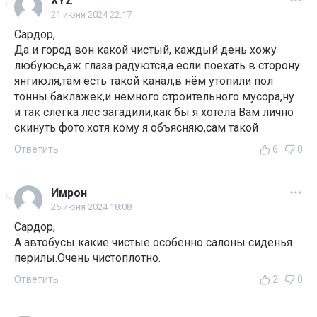
XYZ
21 июня 2024 22:17
Сардор,
Да и город вон какой чистый, каждый день хожу
любуюсь,аж глаза радуются,а если поехать в сторону
янгиюля,там есть такой канал,в нём утопили пол
тонны баклажек,и немного строительного мусора,ну
и так слегка лес загадили,как бы я хотела Вам лично
скинуть фото.хотя кому я объясняю,сам такой
Ответить
6
0
Имрон
25 июня 2024 18:08
Сардор,
А автобусы какие чистые особенно салоны сиденья
перилы.Очень чистоплотно.
Ответить
2
0