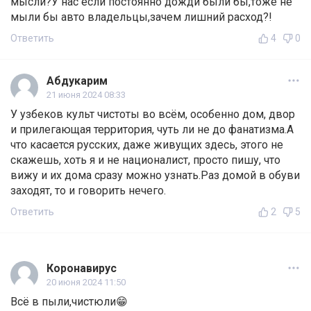
мысли?У нас если постоянно дожди были бы,тоже не
мыли бы авто владельцы,зачем лишний расход?!
Ответить
4
0
Абдукарим
21 июня 2024 08:33
У узбеков культ чистоты во всём, особенно дом, двор
и прилегающая территория, чуть ли не до фанатизма.А
что касается русских, даже живущих здесь, этого не
скажешь, хоть я и не националист, просто пишу, что
вижу и их дома сразу можно узнать.Раз домой в обуви
заходят, то и говорить нечего.
Ответить
2
5
Коронавирус
20 июня 2024 11:50
Всё в пыли,чистюли😁