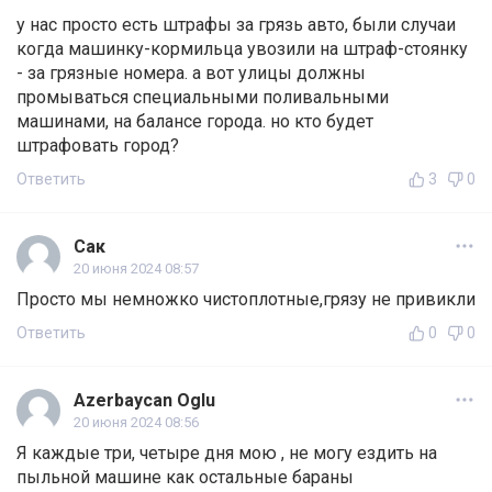
у нас просто есть штрафы за грязь авто, были случаи
когда машинку-кормильца увозили на штраф-стоянку
- за грязные номера. а вот улицы должны
промываться специальными поливальными
машинами, на балансе города. но кто будет
штрафовать город?
Ответить
3
0
Сак
20 июня 2024 08:57
Просто мы немножко чистоплотные,грязу не привикли
Ответить
0
0
Azerbaycan Oglu
20 июня 2024 08:56
Я каждые три, четыре дня мою , не могу ездить на
пыльной машине как остальные бараны