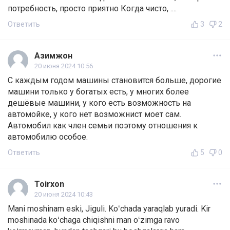
потребность, просто приятно Когда чисто, ....
Ответить
3
2
Азимжон
20 июня 2024 10:56
С каждым годом машины становится больше, дорогие
машини только у богатых есть, у многих более
дешёвые машини, у кого есть возможность на
автомойке, у кого нет возможнист моет сам.
Автомобил как член семьи поэтому отношения к
автомобилю особое.
Ответить
5
0
Toirxon
20 июня 2024 10:43
Mani moshinam eski, Jiguli. Koʻchada yaraqlab yuradi. Kir
moshinada koʻchaga chiqishni man oʻzimga ravo