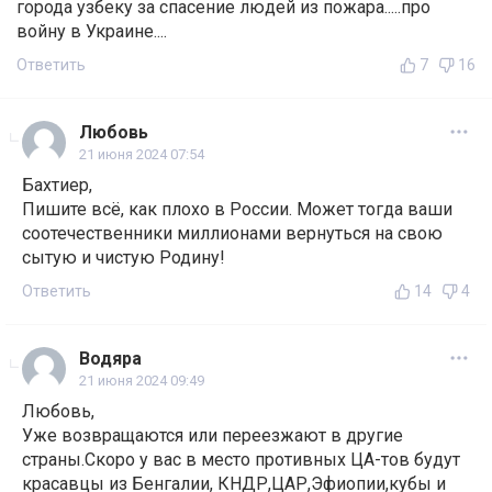
города узбеку за спасение людей из пожара.....про
войну в Украине....
Ответить
7
16
Любовь
21 июня 2024 07:54
Бахтиер,
Пишите всё, как плохо в России. Может тогда ваши
соотечественники миллионами вернуться на свою
сытую и чистую Родину!
Ответить
14
4
Водяра
21 июня 2024 09:49
Любовь,
Уже возвращаются или переезжают в другие
страны.Скоро у вас в место противных ЦА-тов будут
красавцы из Бенгалии, КНДР,ЦАР,Эфиопии,кубы и