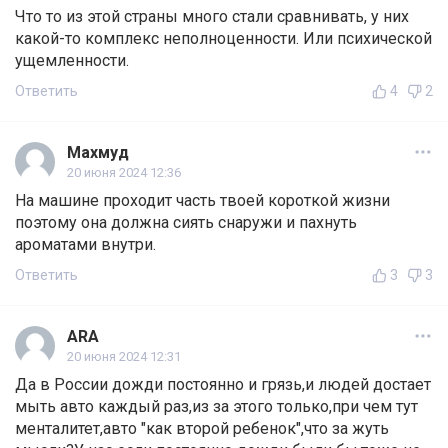
Что то из этой страны много стали сравнивать, у них
какой-то комплекс неполноценности. Или психической
ущемленности.
Ответить
4
2
Махмуд
20 июня 2024 12:36
На машине проходит часть твоей короткой жизни
поэтому она должна сиять снаружи и пахнуть
ароматами внутри.
Ответить
3
3
ARA
20 июня 2024 12:31
Да в России дожди постоянно и грязь,и людей достает
мыть авто каждый раз,из за этого только,при чем тут
менталитет,авто "как второй ребенок",что за жуть