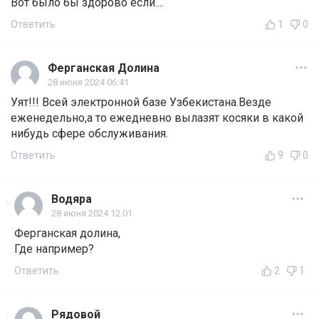
Вот было бы здорово если....
Ответить
1
0
Ферганская Долина
28 июня 2024 06:41
Уят!!! Всей электронной базе Узбекистана.Везде
еженедельно,а то ежедневно вылазят косяки в какой
нибудь сфере обслуживания.
Ответить
9
0
Водяра
28 июня 2024 12:01
Ферганская долина,
Где например?
Ответить
2
1
Рядовой