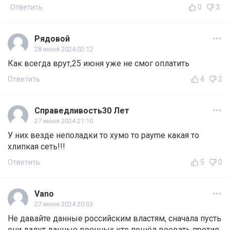
Ответить
0
3
Рядовой
28 июня 2024 02:12
Как всегда врут,25 июня уже не смог оплатить
Ответить
4
2
Справедливость30 Лет
27 июня 2024 21:10
У них везде неполадки то хумо то payme какая то
хлипкая сеть!!!
Ответить
5
0
Vano
27 июня 2024 20:33
Не давайте данные российским властям, сначала пусть
они дадут данные военных кто пошёл воевать против