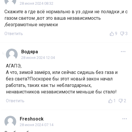
28 июня 2024 08:32
Скажите а где всё нормально в уз ,одни не поладки ,и с
газом светом ,вот это ваша независимость
,безграмотные неумеки
Ответить
9
3
Водяра
28 июня 2024 12:04
АГАПЭ,
А что, зимой замёрз, или сейчас сидишь без газа и
без света?Поскорее бы этот новый закон начал
работать, таких как ты неблагодарных,
ненавистников независимости меньше бы стало!
Ответить
1
2
Freshsock
28 июня 2024 07:14