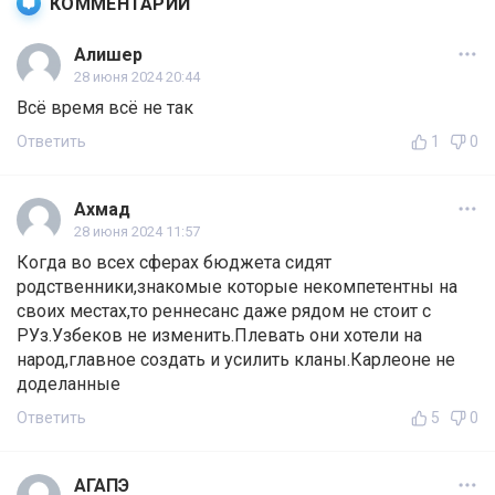
КОММЕНТАРИИ
Алишер
28 июня 2024 20:44
Всё время всё не так
Ответить
1
0
Ахмад
28 июня 2024 11:57
Когда во всех сферах бюджета сидят
родственники,знакомые которые некомпетентны на
своих местах,то реннесанс даже рядом не стоит с
РУз.Узбеков не изменить.Плевать они хотели на
народ,главное создать и усилить кланы.Карлеоне не
доделанные
Ответить
5
0
АГАПЭ