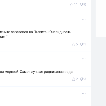
11
0
змените заголовок на "Капитан Очевидность
пить"
5
1
тся мертвой. Самая лучшая родниковая вода.
2
3