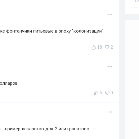
19:2
е фонтанчики питьевые в эпоху "колонизации"
18
2
долларов
5
0
 - пример лекарство док 2 или гранатово