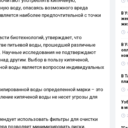
почитают употреблять кипяченую,
ную воду, опасаясь возможного вреда
В У
является наиболее предпочтительной с точки
жен
жи
асти биотехнологий, утверждает, что
тве питьевой воды, прошедшей различные
В У
опл
о. Научные исследования не подтверждают
нов
над другим. Выбор в пользу кипяченой,
нной воды является вопросом индивидуальных
В Т
пла
утилированной воды определенной марки – это
ление кипяченой воды не несет угрозы для
Узб
в м
мендует использовать фильтры для очистки
ра позволяет минимизировать риски,