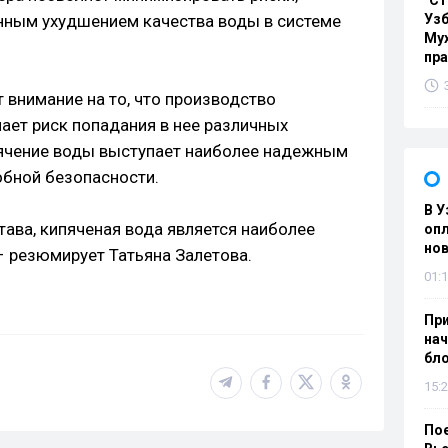
"Ст
ным ухудшением качества воды в системе
Узб
Мух
пр
т внимание на то, что производство
ает риск попадания в нее различных
ипячение воды выступает наиболее надежным
обной безопасности.
В У
тава, кипяченая вода является наиболее
опл
нов
– резюмирует Татьяна Залетова.
01:1
При
нач
бл
15:2
Пое