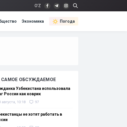
O‘Z
бщество
Экономика
Погода
САМОЕ ОБСУЖДАЕМОЕ
жданка Узбекистана использовала
г России как коврик
3 августа, 10:18
97
екистанцы не хотят работать в
ссии