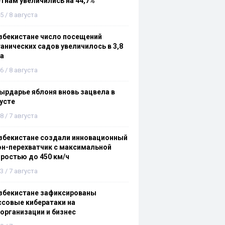
тнам увеличились на 44,7%
5 / 8 августа
збекистане число посещений
анических садов увеличилось в 3,8
а
6 / 8 августа
ырдарье яблоня вновь зацвела в
усте
8 / 7 августа
збекистане создали инновационный
н-перехватчик с максимальной
ростью до 450 км/ч
3 / 7 августа
збекистане зафиксированы
совые кибератаки на
организации и бизнес