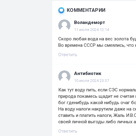
КОММЕНТАРИИ
Воландеморт
11 июля 2024 12:14
Скоро любая вода на вес золота бу
Во времена СССР мы смеялись, что н
Ответить
Антибиотик
10 июля 2024 23:37
Как тут воду пить, если СЭС нормал
природа покамесь щадит не считая 
бог гденибудь какой нибудь очаг б
На воду налоги накрутили даже на 
ставить и платить налоги, Жаль И.В.
своей личной выгоды либо личных 
Ответить