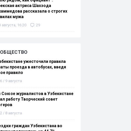
ою рядом, как официант":
екская актриса Шахзода
аммедова рассказала о строгих
авилах мужа
3 августа, 16:20
29
ОБЩЕСТВО
збекистане ужесточили правила
аты проезда в автобусах, введя
ое правило
6 / 9 августа
 Союзе журналистов в Узбекистане
ал работу Творческий совет
огеров
2 / 8 августа
здки граждан Узбекистана во