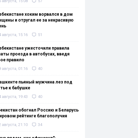
6 августа, 15:08
57
збекистане хоким ворвался в дом
щины и отругал ее за некрасивую
знь
4 августа, 15:16
51
збекистане ужесточили правила
аты проезда в автобусах, введя
ое правило
9 августа, 01:16
40
ашкенте пьяный мужчина лез под
тье к бабушке
4 августа, 19:43
40
екистан обогнал Россию и Беларусь
ировом рейтинге благополучия
2 августа, 21:10
34