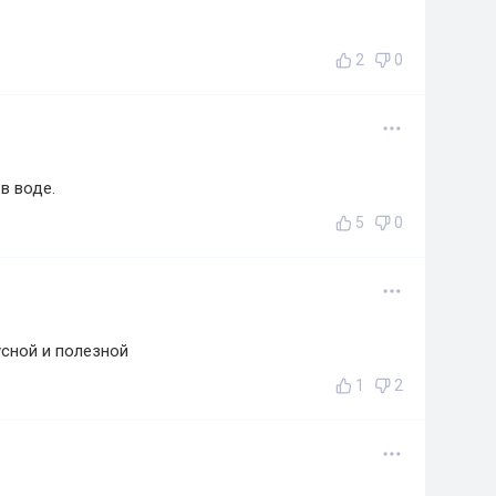
2
0
 в воде.
5
0
сной и полезной
1
2