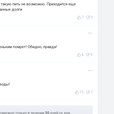
, такую пить не возможно. Приходится еще
санные долги
7
0
веньким помрет! Обидно, правда!
6
9
 воды!
15
7
озможно только в течении
30
дней со дня