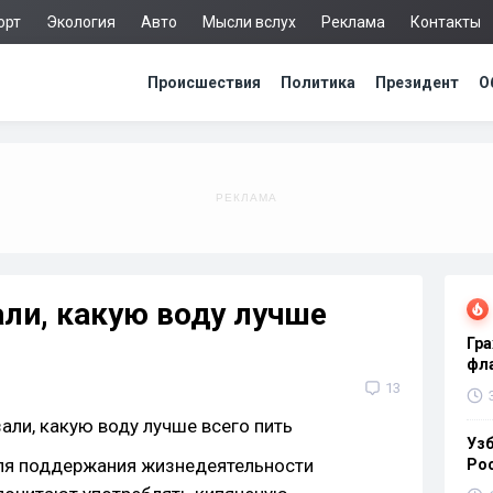
орт
Экология
Авто
Мысли вслух
Реклама
Контакты
Происшествия
Политика
Президент
О
ли, какую воду лучше
Гра
фла
13
Узб
ля поддержания жизнедеятельности
Ро