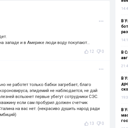
Вье
14:4
В У
бот
раз
дет.
14:1
а западе и в Америке люди воду покупают...
12
0
В С
авг
21:4
В У
дро
ьно не работет только бабки загребает, благо
ско
короновируса, эпидемий не наблюдается, не дай
олезней вспыхнет первые убегут сотрудники СЭС.
19:3
скважину если сам пробурил должен счетчик
Сталина на вас нет. (некрасиво душить народ ради
В У
амбиций)
мас
гос
13
0