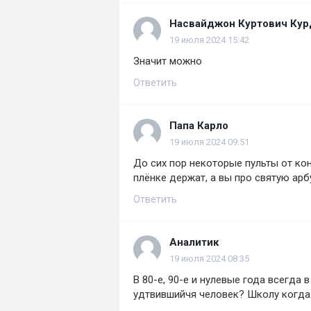
Насвайджон Куртович Ку
19 июля 2024 15:42
Значит можно
Ответить
Папа Карло
19 июля 2024 09:51
До сих пор некоторые пульты от ко
плёнке держат, а вы про святую арбу
Ответить
Аналитик
19 июля 2024 08:35
В 80-е, 90-е и нулевые года всегда
удтвившийчя человек? Школу когда