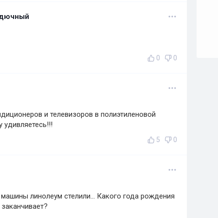
рдючный
0
0
ндиционеров и телевизоров в полиэтиленовой
 удивляетесь!!!
5
0
 в машины линолеум стелили... Какого года рождения
 заканчивает?