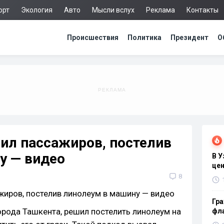
орт
Экология
Авто
Мысли вслух
Реклама
Контакты
Происшествия
Политика
Президент
О
ил пассажиров, постелив
у — видео
В 
цен
8
Гра
орода Ташкента, решил постелить линолеум на
фла