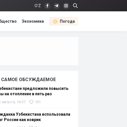
O‘Z
бщество
Экономика
Погода
САМОЕ ОБСУЖДАЕМОЕ
Узбекистане предложили повысить
ы на отопление в пять раз
1 августа, 16:37
101
жданка Узбекистана использовала
г России как коврик