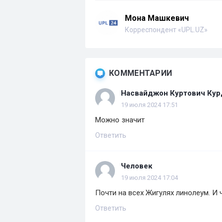
Мона Машкевич
Корреспондент «UPL.UZ»
КОММЕНТАРИИ
Насвайджон Куртович Ку
19 июля 2024 17:51
Можно значит
Ответить
Человек
19 июля 2024 17:04
Почти на всех Жигулях линолеум. И 
Ответить