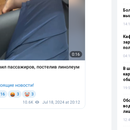
Бол
вы
14:1
Каф
зар
по
04:1
В ш
кар
об
19:5
Об
вод
лиш
12:4