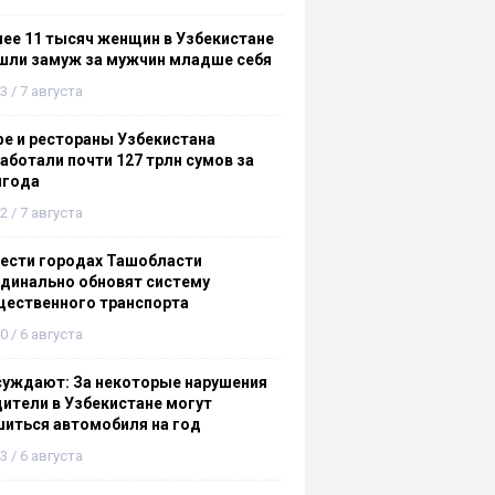
ее 11 тысяч женщин в Узбекистане
шли замуж за мужчин младше себя
3 / 7 августа
е и рестораны Узбекистана
аботали почти 127 трлн сумов за
лгода
2 / 7 августа
ести городах Ташобласти
динально обновят систему
щественного транспорта
0 / 6 августа
суждают: За некоторые нарушения
ители в Узбекистане могут
иться автомобиля на год
3 / 6 августа