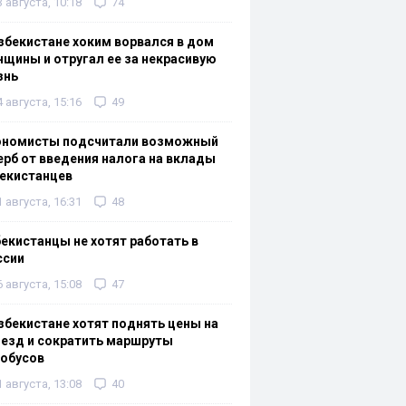
3 августа, 10:18
74
збекистане хоким ворвался в дом
щины и отругал ее за некрасивую
знь
4 августа, 15:16
49
ономисты подсчитали возможный
рб от введения налога на вклады
екистанцев
1 августа, 16:31
48
екистанцы не хотят работать в
ссии
6 августа, 15:08
47
збекистане хотят поднять цены на
езд и сократить маршруты
тобусов
1 августа, 13:08
40