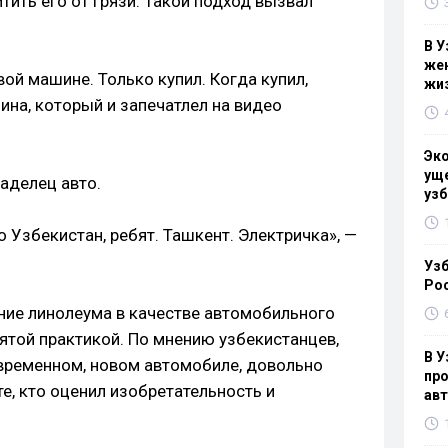
тить его от грязи. Такой подход вызвал
В У
жен
вой машине. Только купил. Когда купил,
жи
ина, который и запечатлел на видео
Эк
уще
ладелец авто.
узб
о Узбекистан, ребят. Ташкент. Электричка», —
Узб
Ро
ание линолеума в качестве автомобильного
ятой практикой. По мнению узбекистанцев,
В У
временном, новом автомобиле, довольно
про
е, кто оценил изобретательность и
ав