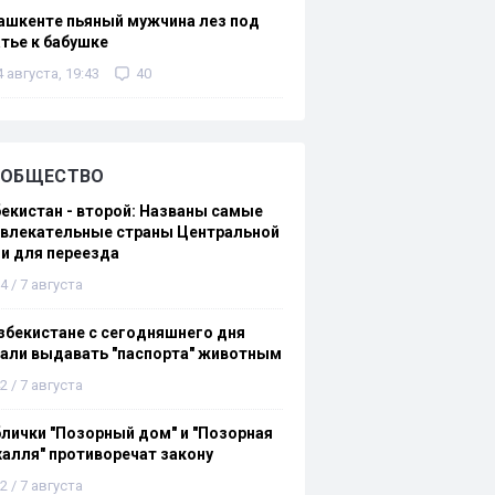
ашкенте пьяный мужчина лез под
тье к бабушке
4 августа, 19:43
40
ОБЩЕСТВО
екистан - второй: Названы самые
ивлекательные страны Центральной
и для переезда
4 / 7 августа
збекистане с сегодняшнего дня
али выдавать "паспорта" животным
2 / 7 августа
лички "Позорный дом" и "Позорная
алля" противоречат закону
2 / 7 августа