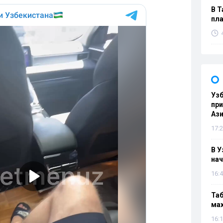
В Т
пла
Узб
пр
Ази
17:2
В У
нач
16:4
Таб
мах
16:1