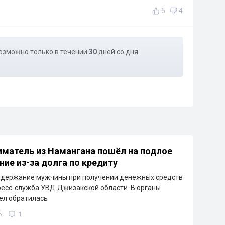
5
4
озможно только в течении
30
дней со дня
матель из Намангана пошёл на подлое
ние из-за долга по кредиту
адержание мужчины при получении денежных средств
ресс-служба УВД Джизакской области. В органы
ел обратилась
6
1