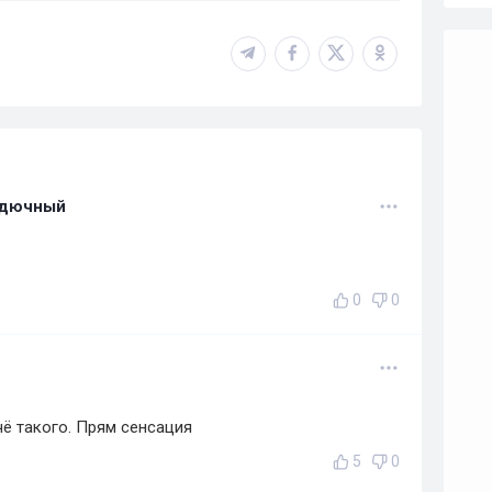
рдючный
0
0
чё такого. Прям сенсация
5
0