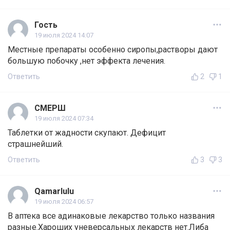
Гость
19 июля 2024 14:07
Местные препараты особенно сиропы,растворы дают
большую побочку ,нет эффекта лечения.
Ответить
2
1
СМЕРШ
19 июля 2024 07:34
Таблетки от жадности скупают. Дефицит
страшнейший.
Ответить
3
3
Qamarlulu
19 июля 2024 06:57
В аптека все адинаковые лекарство только названия
разные.Хароших уневерсальных лекарств нет.Либа