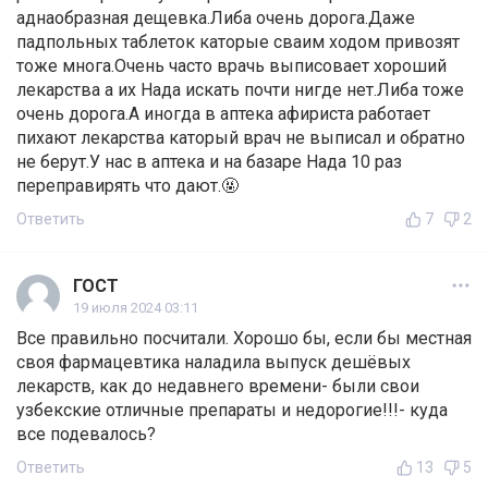
аднаобразная дещевка.Либа очень дорога.Даже
падпольных таблеток каторые сваим ходом привозят
тоже многа.Очень часто врачь выписовает хороший
лекарства а их Нада искать почти нигде нет.Либа тоже
очень дорога.А иногда в аптека афириста работает
пихают лекарства каторый врач не выписал и обратно
не берут.У нас в аптека и на базаре Нада 10 раз
переправирять что дают.🤬
Ответить
7
2
ГОСТ
19 июля 2024 03:11
Все правильно посчитали. Хорошо бы, если бы местная
своя фармацевтика наладила выпуск дешёвых
лекарств, как до недавнего времени- были свои
узбекские отличные препараты и недорогие!!!- куда
все подевалось?
Ответить
13
5