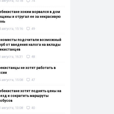
3 августа, 10:18
74
збекистане хоким ворвался в дом
щины и отругал ее за некрасивую
знь
4 августа, 15:16
49
ономисты подсчитали возможный
рб от введения налога на вклады
екистанцев
1 августа, 16:31
48
екистанцы не хотят работать в
ссии
6 августа, 15:08
47
збекистане хотят поднять цены на
езд и сократить маршруты
тобусов
1 августа, 13:08
40