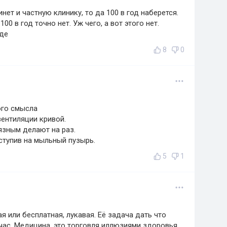
нет и частную клинику, то да 100 в год наберется.
0 в год точно нет. Уж чего, а вот этого нет.
зде
8
0
ого смысла
вентиляции кривой.
рязным делают на раз.
ступив на мыльный пузырь.
5
1
 или бесплатная, лукавая. Её задача дать что
час. Медицина, это торговля иллюзиями здоровья,