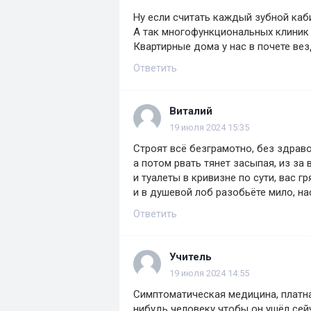
Ну если считать каждый зубной каби
А так многофункциональных клиник 10
Квартирные дома у нас в почете ве
Ответить
Виталий
19 июля 2024 15:35
Строят всё безграмотно, без здрав
а потом рвать тянет засыпая, из за 
и туалеты в кривизне по сути, вас г
и в душевой лоб разобьёте мило, на
Ответить
Учитель
19 июля 2024 14:55
Симптоматическая медицина, платная
нибудь человеку чтобы он ушёл сей