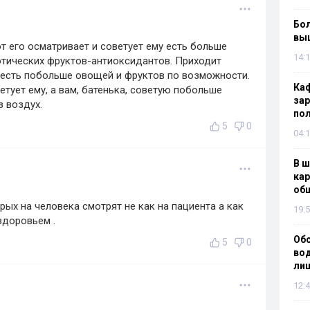
Бол
вы
от его осматривает и советует ему есть больше
14:1
зотических фруктов-антиоксидантов. Приходит
т есть побольше овощей и фруктов по возможности.
Каф
тует ему, а вам, батенька, советую побольше
зар
з воздух.
по
5
0
04:1
В ш
кар
об
ых на человека смотрят не как на пациента а как
19:5
здоровьем .
Об
5
0
вод
лиш
12:4