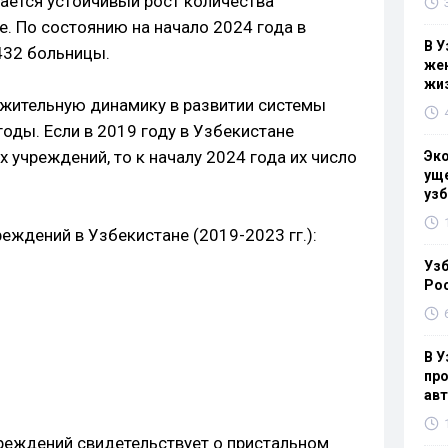
ается устойчивый рост количества
. По состоянию на начало 2024 года в
В У
432 больницы.
жен
жи
жительную динамику в развитии системы
оды. Если в 2019 году в Узбекистане
учреждений, то к началу 2024 года их число
Эк
уще
узб
еждений в Узбекистане (2019-2023 гг.):
Узб
Ро
В У
про
ав
реждений свидетельствует о пристальном