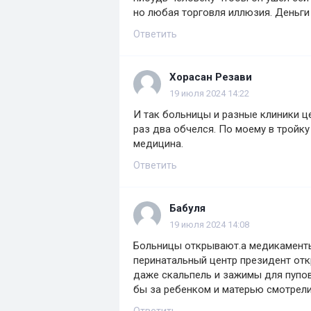
но любая торговля иллюзия. Деньги 
Ответить
Хорасан Резави
19 июля 2024 14:22
И так больницы и разные клиники ц
раз два обчелся. По моему в тройк
медицина.
Ответить
Бабуля
19 июля 2024 14:08
Больницы открывают.а медикаменты
перинатальный центр президент отк
даже скальпель и зажимы для пупов
бы за ребенком и матерью смотрели.