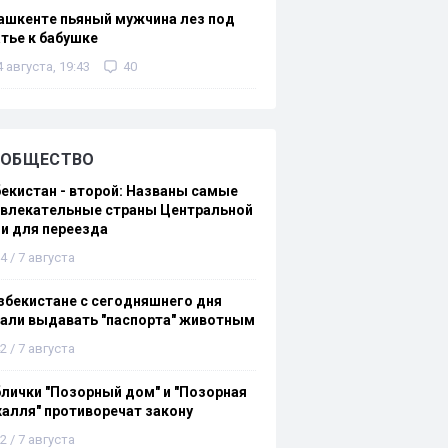
ашкенте пьяный мужчина лез под
тье к бабушке
4 августа, 19:43
40
ОБЩЕСТВО
екистан - второй: Названы самые
ивлекательные страны Центральной
и для переезда
4 / 7 августа
збекистане с сегодняшнего дня
али выдавать "паспорта" животным
2 / 7 августа
лички "Позорный дом" и "Позорная
алля" противоречат закону
2 / 7 августа