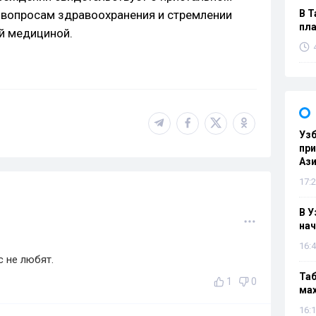
 вопросам здравоохранения и стремлении
В Т
пла
й медициной.
Узб
пр
Ази
17:2
В У
нач
16:4
с не любят.
Таб
1
0
мах
16:1