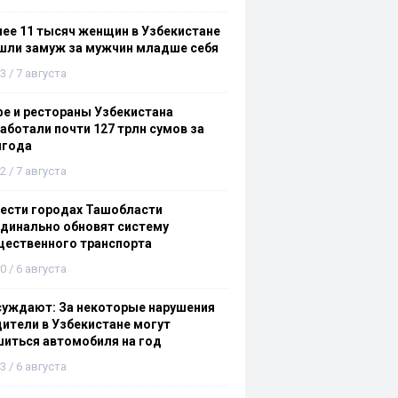
ее 11 тысяч женщин в Узбекистане
шли замуж за мужчин младше себя
3 / 7 августа
е и рестораны Узбекистана
аботали почти 127 трлн сумов за
лгода
2 / 7 августа
ести городах Ташобласти
динально обновят систему
щественного транспорта
0 / 6 августа
суждают: За некоторые нарушения
ители в Узбекистане могут
иться автомобиля на год
3 / 6 августа