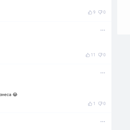
9
0
11
0
изнеса 😂
1
0