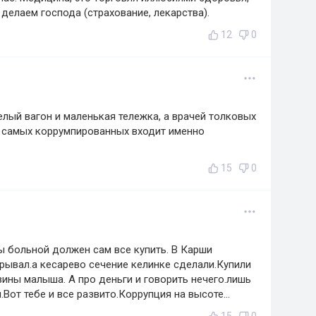
делаем господа (страхование, лекарства).
12
0
елый вагон и маленькая тележка, а врачей толковых
у самых коррумпированных входит именно
15
0
 больной должен сам все купить. В Карши
рывал.а кесарево сечение келинке сделали.Купили
ины малыша. А про деньги и говорить нечего.лишь
Вот тебе и все развито.Коррупция на высоте...