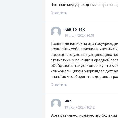
Частные медучреждения- страшные, 
Ответить
Как То Так
19 июля 2024 16:53
Только не написали это госучрежде
позволить себе лечение в частных к
вообще это уже вынуждено,деваться
статистике о пенсиях и средней зар
обойдется в такую копеечку что ма
коммунальщикам,энергия,газ,детсад
план.Так что ,берегите здоровье гр
Ответить
Икс
19 июля 2024 16:12
Всё правильно, количество больниц