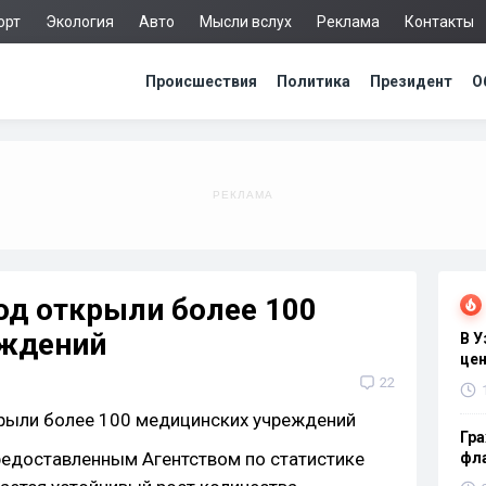
орт
Экология
Авто
Мысли вслух
Реклама
Контакты
Происшествия
Политика
Президент
О
год открыли более 100
еждений
В 
цен
22
Гра
редоставленным Агентством по статистике
фла