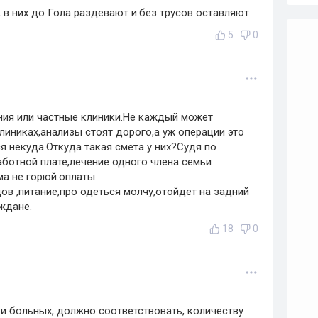
в них до Гола раздевают и.без трусов оставляют
5
0
ния или частные клиники.Не каждый может
линиках,анализы стоят дорого,а уж операции это
 некуда.Откуда такая смета у них?Судя по
аботной плате,лечение одного члена семьи
ма не горюй.оплаты
ов ,питание,про одеться молчу,отойдет на задний
аждане.
18
0
 и больных, должно соответствовать, количеству