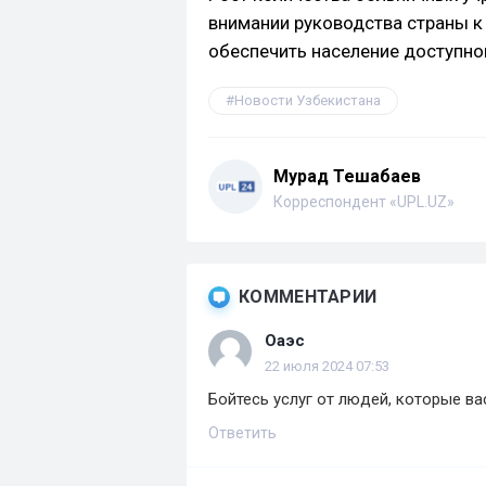
внимании руководства страны к
обеспечить население доступно
Новости Узбекистана
Мурад Тешабаев
Корреспондент «UPL.UZ»
КОММЕНТАРИИ
Оаэс
22 июля 2024 07:53
Бойтесь услуг от людей, которые ва
Ответить