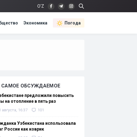
O‘Z
бщество
Экономика
Погода
САМОЕ ОБСУЖДАЕМОЕ
Узбекистане предложили повысить
ы на отопление в пять раз
1 августа, 16:37
101
жданка Узбекистана использовала
г России как коврик