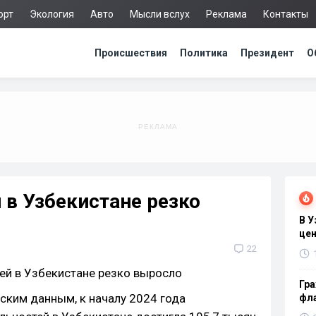
орт
Экология
Авто
Мысли вслух
Реклама
Контакты
Происшествия
Политика
Президент
О
 в Узбекистане резко
В 
цен
22
Гра
ским данным, к началу 2024 года
фла