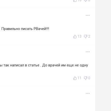
16
0
 Правильно писать РВачей!!!
13
2
 так написал в статье . До врачей им еще не одну
11
0