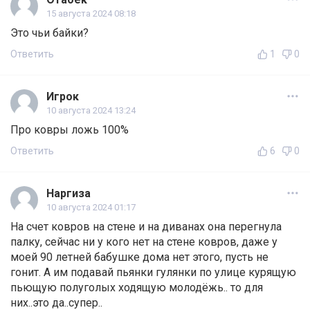
15 августа 2024 08:18
Это чьи байки?
Ответить
1
0
Игрок
10 августа 2024 13:24
Про ковры ложь 100%
Ответить
6
0
Наргиза
10 августа 2024 01:17
На счет ковров на стене и на диванах она перегнула
палку, сейчас ни у кого нет на стене ковров, даже у
моей 90 летней бабушке дома нет этого, пусть не
гонит. А им подавай пьянки гулянки по улице курящую
пьющую полуголых ходящую молодёжь.. то для
них..это да..супер..