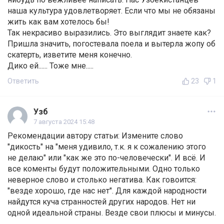
наша культура удовлетворяет. Если что мы не обязаны
жить как вам хотелось бы!
Так некрасиво выразились. Это выглядит знаете как?
Пришла значить, погостевала поела и вытерла жопу об
скатерть, изветите меня конечно.
Дико ей...... Тоже мне.....
Ответить
23
1
Узб
7 августа 2024 15:48
Рекомендации автору статьи: Измените слово
"дикость" на "меня удивило, т.к. я к сожалению этого
не делаю" или "как же это по-человечески". И всё. И
все коменты будут положительными. Одно только
неверное слово и столько негатива. Как говоится:
"везде хорошо, где нас нет". Для каждой народности
найдутся куча странностей других народов. Нет ни
одной идеальной страны. Везде свои плюсы и минусы.