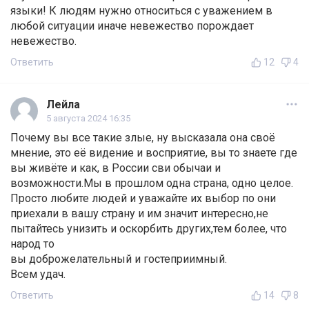
языки! К людям нужно относиться с уважением в
любой ситуации иначе невежество порождает
невежество.
Ответить
12
4
Лейла
5 августа 2024 16:35
Почему вы все такие злые, ну высказала она своё
мнение, это её видение и восприятие, вы то знаете где
вы живёте и как, в России сви обычаи и
возможности.Мы в прошлом одна страна, одно целое.
Просто любите людей и уважайте их выбор по они
приехали в вашу страну и им значит интересно,не
пытайтесь унизить и оскорбить других,тем более, что
народ то
вы доброжелательный и гостеприимный.
Всем удач.
Ответить
14
8