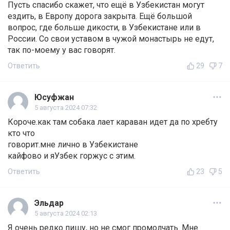
Пусть спасибо скажет, что ещё в Узбекистан могут
ездить, в Европу дорога закрыта. Ещё большой
вопрос, где больше дикости, в Узбекистане или в
России. Со свои уставом в чужой монастырь не едут,
так по-моему у вас говорят.
Ответить
29
7
Юсуфжан
5 августа 2024 07:32
Короче.как там собака лает караван идет да по хребту
кто что
говорит.мне лично в Узбекистане
кайфово и яУзбек горжус с этим.
Ответить
23
5
Эльдар
5 августа 2024 02:13
Я очень редко пишу, но не смог промолчать. Мне