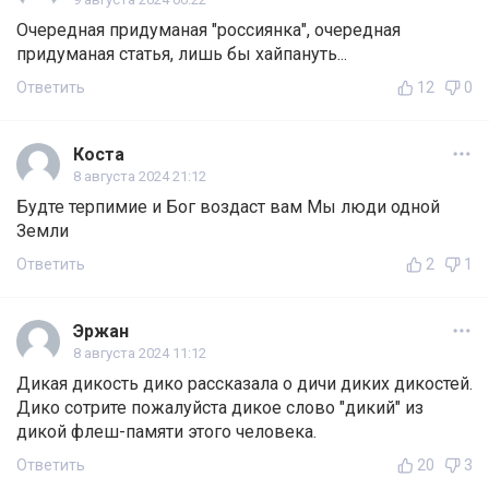
Очередная придуманая "россиянка", очередная
придуманая статья, лишь бы хайпануть...
Ответить
12
0
Коста
8 августа 2024 21:12
Будте терпимие и Бог воздаст вам Мы люди одной
Земли
Ответить
2
1
Эржан
8 августа 2024 11:12
Дикая дикость дико рассказала о дичи диких дикостей.
Дико сотрите пожалуйста дикое слово "дикий" из
дикой флеш-памяти этого человека.
Ответить
20
3