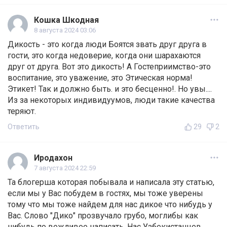
Кошка Шкодная
8 августа 2024 03:06
Дикость - это когда люди Боятся звать друг друга в
гости, это когда недоверие, когда они шарахаются
друг от друга. Вот это дикость! А Гостеприимство-это
воспитание, это уважение, это Этическая норма!
Этикет! Так и должно быть. и это бесценно!. Но увы....
Из за некоторых индивидуумов, люди такие качества
теряют.
Ответить
29
2
Иродахон
7 августа 2024 22:59
Та блогерша которая побывала и написала эту статью,
если мы у Вас побудем в гостях, мы тоже уверены
тому что мы тоже найдем для нас дикое что нибудь у
Вас. Слово "Дико" прозвучало грубо, моглибы как
нибудь по вежливее написать. Нас Узбекистанцев