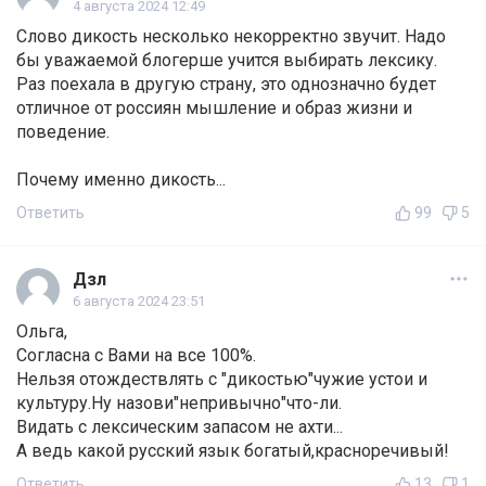
4 августа 2024 12:49
Слово дикость несколько некорректно звучит. Надо
бы уважаемой блогерше учится выбирать лексику.
Раз поехала в другую страну, это однозначно будет
отличное от россиян мышление и образ жизни и
поведение.
Почему именно дикость...
Ответить
99
5
Дзл
6 августа 2024 23:51
Ольга,
Согласна с Вами на все 100%.
Нельзя отождествлять с "дикостью"чужие устои и
культуру.Ну назови"непривычно"что-ли.
Видать с лексическим запасом не ахти...
А ведь какой русский язык богатый,красноречивый!
Ответить
13
1