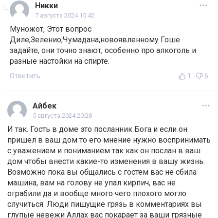
Никки
7 августа 2024 15:42
Муножот, Этот вопрос
Диле,Зеленио,Чумадана,новоявленному Гоше
задайте, они точно знают, особенно про алкоголь и
разные настойки на спирте.
Ответить
1
6
Айбек
5 августа 2024 20:28
И так. Гость в доме это посланник Бога и если он
пришел в ваш дом то его мнение нужно воспринимать
с уважением и пониманием так как он послан в ваш
дом чтобы внести какие-то изменения в вашу жизнь.
Возможно пока вы общались с гостем вас не сбила
машина, вам на голову не упал кирпич, вас не
ограбили да и вообще много чего плохого могло
случиться. Люди пишущие грязь в комментариях вы
глупые невежи Аллах вас покарает за ваши грязные