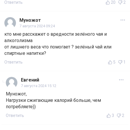
Ответить
20
2
Муножот
7 августа 2024 09:24
кто мне расскажет о вредности зелёного чая и
алкоголизма
от лишнего веса что помогает ? зелёный чай или
спиртные напитки?
Ответить
5
1
Евгений
7 августа 2024 15:12
Муножот,
Нагрузки сжигающие калорий больше, чем
потребляете))
Ответить
3
2