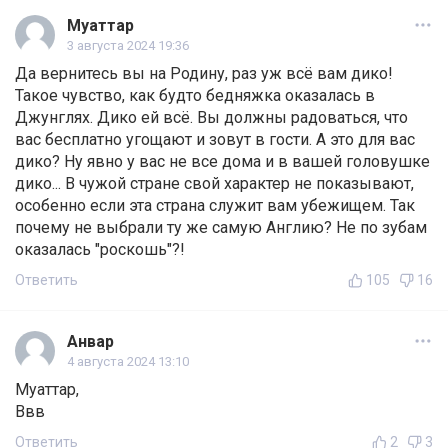
Муаттар
3 августа 2024 19:36
Да вернитесь вы на Родину, раз уж всё вам дико!
Такое чувство, как будто бедняжка оказалась в
Джунглях. Дико ей всё. Вы должны радоваться, что
вас бесплатно угощают и зовут в гости. А это для вас
дико? Ну явно у вас не все дома и в вашей головушке
дико... В чужой стране свой характер не показывают,
особенно если эта страна служит вам убежищем. Так
почему не выбрали ту же самую Англию? Не по зубам
оказалась "роскошь"?!
Ответить
105
16
Анвар
4 августа 2024 13:10
Муаттар,
Ввв
Ответить
2
3