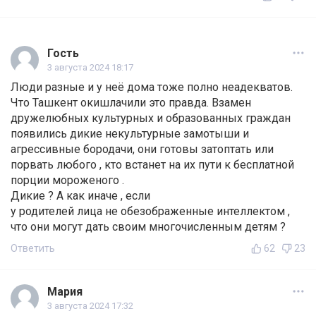
Гость
3 августа 2024 18:17
Люди разные и у неё дома тоже полно неадекватов.
Что Ташкент окишлачили это правда. Взамен
дружелюбных культурных и образованных граждан
появились дикие некультурные замотыши и
агрессивные бородачи, они готовы затоптать или
порвать любого , кто встанет на их пути к бесплатной
порции мороженого .
Дикие ? А как иначе , если
у родителей лица не обезображенные интеллектом ,
что они могут дать своим многочисленным детям ?
Ответить
62
23
Мария
3 августа 2024 17:32