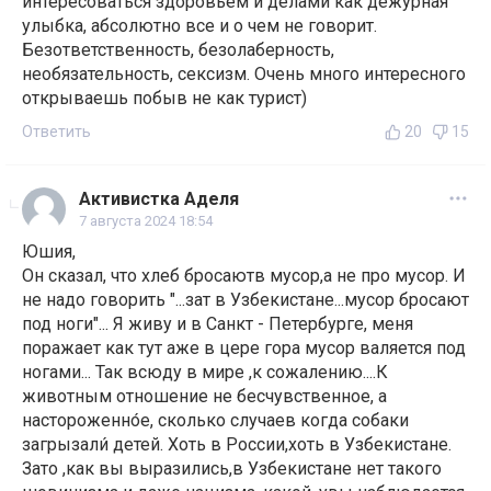
интересоваться здоровьем и делами как дежурная
улыбка, абсолютно все и о чем не говорит.
Безответственность, безолаберность,
необязательность, сексизм. Очень много интересного
открываешь побыв не как турист)
Ответить
20
15
Активистка Аделя
7 августа 2024 18:54
Юшия,
Он сказал, что хлеб бросаютв мусор,а не про мусор. И
не надо говорить "...зат в Узбекистане...мусор бросают
под ноги"... Я живу и в Санкт - Петербурге, меня
поражает как тут аже в цере гора мусор валяется под
ногами... Так всюду в мире ,к сожалению....К
животным отношение не бесчувственное, а
настороженно́е, сколько случаев когда собаки
загрызали́ детей. Хоть в России,хоть в Узбекистане.
Зато ,как вы выразились,в Узбекистане нет такого