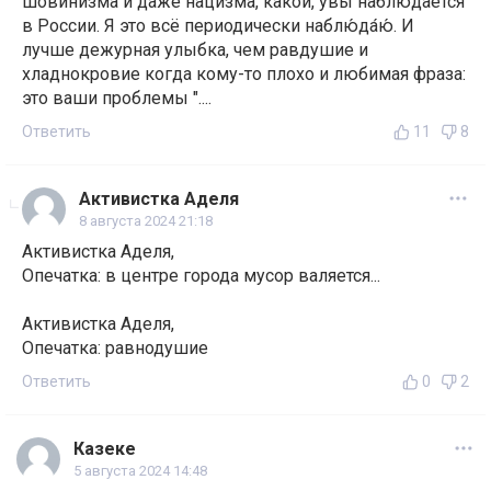
шовинизма и даже нацизма, какой, увы наблюдается
в России. Я это всё периодически наблю́да́ю́. И
лучше дежурная улыбка, чем равдушие и
хладнокровие когда кому-то плохо и любимая фраза:
это ваши проблемы "....
Ответить
11
8
Активистка Аделя
8 августа 2024 21:18
Активистка Аделя,
Опечатка: в центре города мусор валяется...
Активистка Аделя,
Опечатка: равнодушие
Ответить
0
2
Казеке
5 августа 2024 14:48