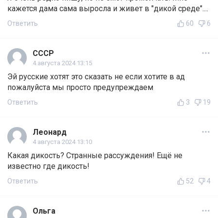
кажется дама сама выросла и живет в "дикой среде"....
Ответить
60
6
СССР
4 августа 2024 13:15
Эй русские хотят это сказать не если хотите в ад
пожалуйста мы просто предупреждаем
Ответить
3
19
Леонард
4 августа 2024 13:10
Какая дикость? Странные рассуждения! Ещё не
известно где дикость!
Ответить
52
4
Ольга