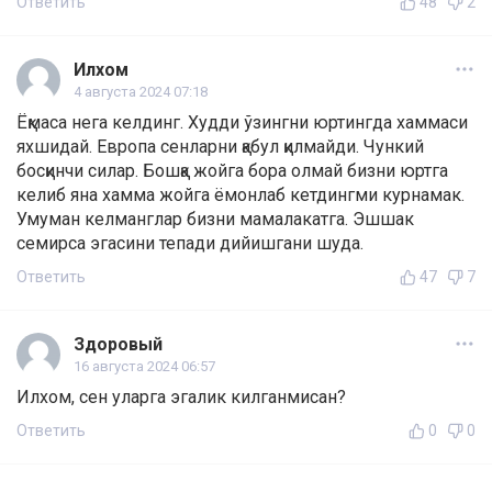
Ответить
48
2
Илхом
4 августа 2024 07:18
Ёқмаса нега келдинг. Худди ўзингни юртингда хаммаси
яхшидай. Европа сенларни қабул қилмайди. Чункий
босқинчи силар. Бошқа жойга бора олмай бизни юртга
келиб яна хамма жойга ёмонлаб кетдингми курнамак.
Умуман келманглар бизни мамалакатга. Эшшак
семирса эгасини тепади дийишгани шуда.
Ответить
47
7
Здоровый
16 августа 2024 06:57
Илхом, сен уларга эгалик килганмисан?
Ответить
0
0