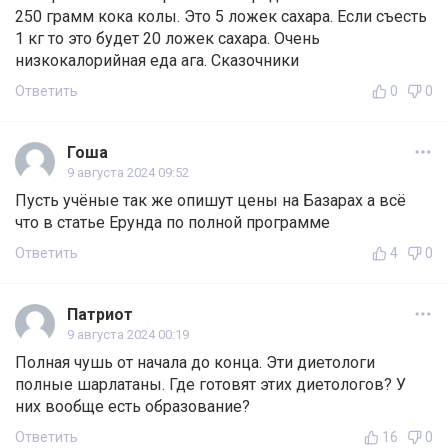
250 грамм кока колы. Это 5 ложек сахара. Если съесть
1 кг то это будет 20 ложек сахара. Очень
низкокалорийная еда ага. Сказочники
Ответить
0
0
Гоша
9 августа 2024 09:52
Пусть учёные так же опишут цены на Базарах а всё
что в статье Ерунда по полной программе
Ответить
4
0
Патриот
9 августа 2024 00:19
Полная чушь от начала до конца. Эти диетологи
полные шарлатаны. Где готовят этих диетологов? У
них вообще есть образование?
Ответить
16
0