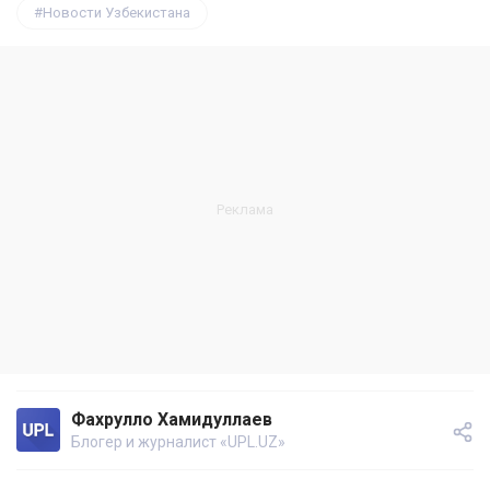
Новости Узбекистана
Фахрулло Хамидуллаев
Блогер и журналист «UPL.UZ»