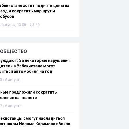
збекистане хотят поднять цены на
езд и сократить маршруты
тобусов
1 августа, 13:08
40
ОБЩЕСТВО
суждают: За некоторые нарушения
ители в Узбекистане могут
иться автомобиля на год
3 / 6 августа
еные предложили сократить
еление на планете
7 / 6 августа
бекистанцы смогут насладиться
мятником Ислама Каримова вблизи