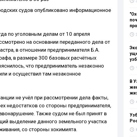
ородских судов опубликовано информационное
"Ох
поч
пр
да по уголовным делам от 10 апреля
ассмотрено на основании переданного дела от
Эк
астра, в отношении предпринимателя Б.А.
уще
рафа, в размере 300 базовых расчётных
узб
ыяснилось, что предприниматель незаконно
мли и осуществил там незаконное
В У
жен
жи
танции не учёл при рассмотрении дела факты,
ех недостатков со стороны предпринимателя,
авонарушение. Также судом не был принят в
Узб
щий выделение данного земельного участка
Ро
ивания, со стороны хокимията.