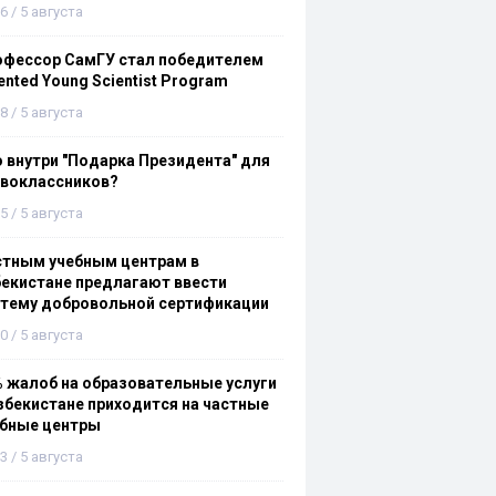
6 / 5 августа
офессор СамГУ стал победителем
ented Young Scientist Program
8 / 5 августа
 внутри "Подарка Президента" для
рвоклассников?
5 / 5 августа
стным учебным центрам в
екистане предлагают ввести
стему добровольной сертификации
0 / 5 августа
 жалоб на образовательные услуги
збекистане приходится на частные
ебные центры
3 / 5 августа