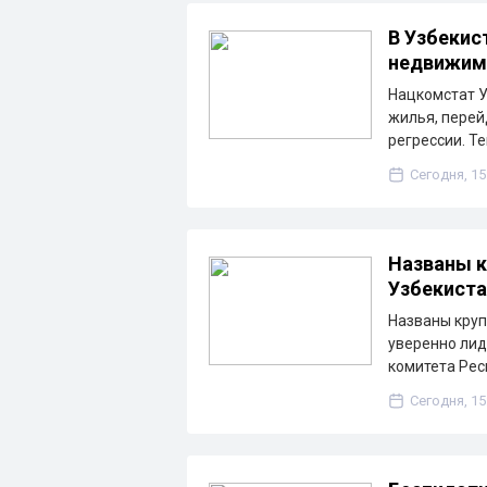
В Узбекис
недвижим
Нацкомстат У
жилья, перей
регрессии. Т
Сегодня, 15
Названы к
Узбекиста
Названы круп
уверенно лид
комитета Рес
Сегодня, 15