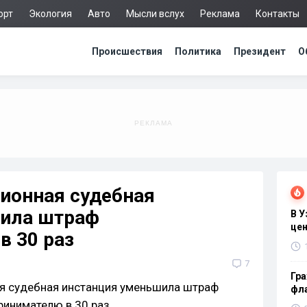
орт
Экология
Авто
Мысли вслух
Реклама
Контакты
Происшествия
Политика
Президент
О
ционная судебная
шила штраф
В 
цен
в 30 раз
7
Гра
фла