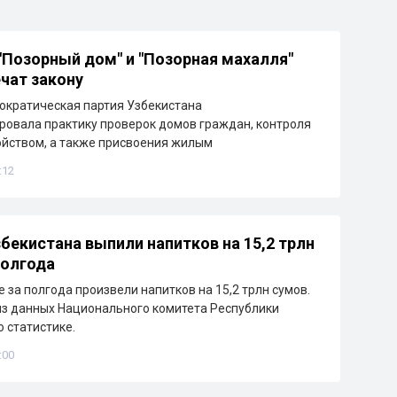
"Позорный дом" и "Позорная махалля"
чат закону
ократическая партия Узбекистана
овала практику проверок домов граждан, контроля
ойством, а также присвоения жилым
:12
бекистана выпили напитков на 15,2 трлн
полгода
 за полгода произвели напитков на 15,2 трлн сумов.
из данных Национального комитета Республики
о статистике.
:00