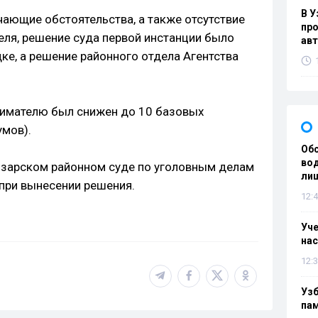
В У
чающие обстоятельства, а также отсутствие
про
ля, решение суда первой инстанции было
ав
ке, а решение районного отдела Агентства
имателю был снижен до 10 базовых
умов).
Об
вод
нзарском районном суде по уголовным делам
лиш
при вынесении решения.
12:4
Уч
нас
12:3
Уз
па