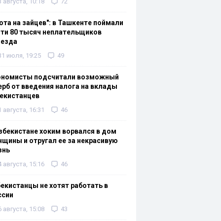
3 августа, 10:18
72
ота на зайцев": в Ташкенте поймали
ти 80 тысяч неплательщиков
оезда
31 июля, 19:25
49
ономисты подсчитали возможный
рб от введения налога на вклады
екистанцев
1 августа, 16:31
46
збекистане хоким ворвался в дом
щины и отругал ее за некрасивую
знь
4 августа, 15:16
46
екистанцы не хотят работать в
ссии
6 августа, 15:08
43