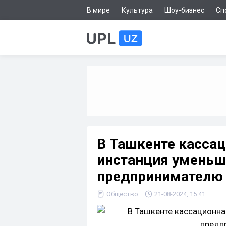
В мире
Культура
Шоу-бизнес
Сп
В Ташкенте касса
инстанция умень
предпринимателю 
Общество
21-08-2024, 15:41