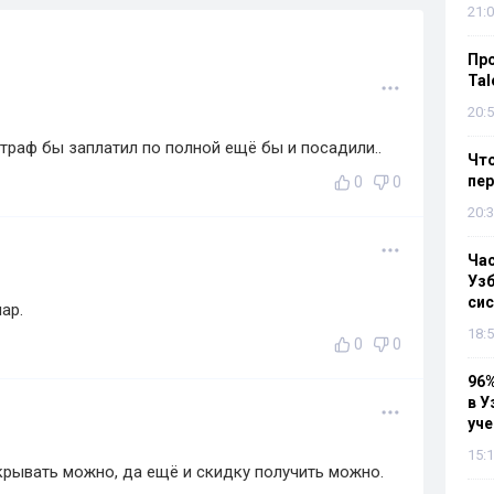
21:0
Пр
Tal
20:5
траф бы заплатил по полной ещё бы и посадили..
Что
пе
0
0
20:3
Ча
Узб
си
ар.
18:5
0
0
96%
в У
уч
15:1
рывать можно, да ещё и скидку получить можно.