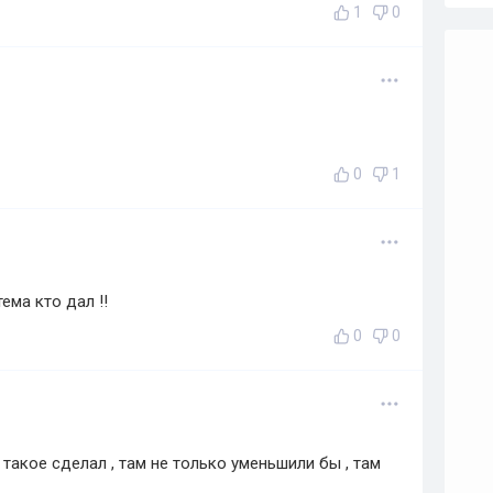
1
0
0
1
ема кто дал !!
0
0
 такое сделал , там не только уменьшили бы , там