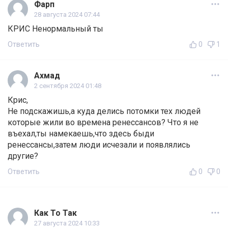
Фарп
28 августа 2024 07:44
КРИС Ненормальный ты
Ответить
0
1
Ахмад
2 сентября 2024 01:48
Крис,
Не подскажишь,а куда делись потомки тех людей
которые жили во времена ренессансов? Что я не
въехал,ты намекаешь,что здесь быди
ренессансы,затем люди исчезали и появлялись
другие?
Ответить
0
0
Как То Так
27 августа 2024 10:33