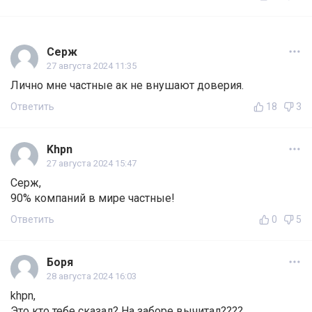
Серж
27 августа 2024 11:35
Лично мне частные ак не внушают доверия.
Ответить
18
3
Khpn
27 августа 2024 15:47
Серж,
90% компаний в мире частные!
Ответить
0
5
Боря
28 августа 2024 16:03
khpn,
Это кто тебе сказал? На заборе вычитал????