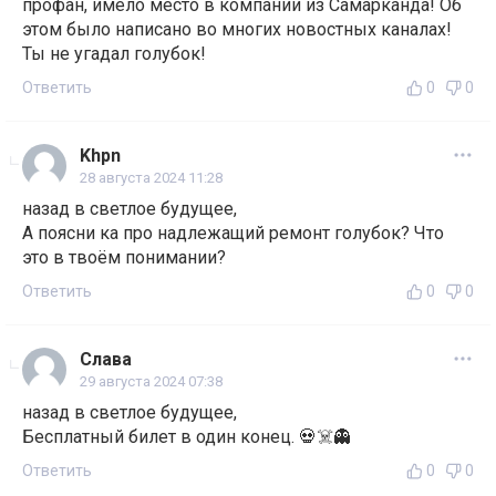
профан, имело место в компании из Самарканда! Об
этом было написано во многих новостных каналах!
Ты не угадал голубок!
Ответить
0
0
Khpn
28 августа 2024 11:28
назад в светлое будущее,
А поясни ка про надлежащий ремонт голубок? Что
это в твоём понимании?
Ответить
0
0
Слава
29 августа 2024 07:38
назад в светлое будущее,
Бесплатный билет в один конец. 💀☠️👻
Ответить
0
0