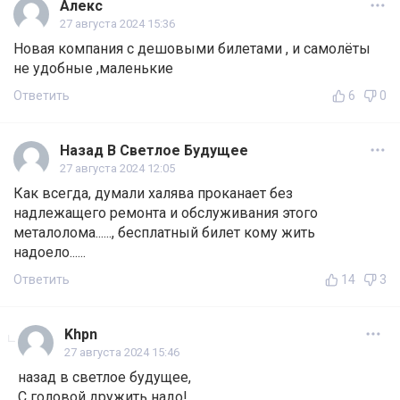
Алекс
27 августа 2024 15:36
Новая компания с дешовыми билетами , и самолёты
не удобные ,маленькие
Ответить
6
0
Назад В Светлое Будущее
27 августа 2024 12:05
Как всегда, думали халява проканает без
надлежащего ремонта и обслуживания этого
металолома......, бесплатный билет кому жить
надоело......
Ответить
14
3
Khpn
27 августа 2024 15:46
назад в светлое будущее,
С головой дружить надо!