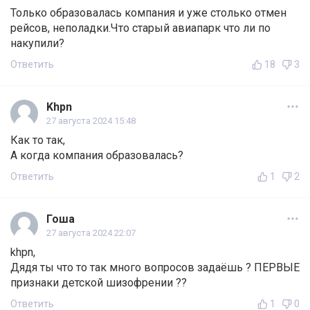
Только образовалась компания и уже столько отмен
рейсов, неполадки.Что старый авиапарк что ли по
накупили?
Ответить
18
3
Khpn
27 августа 2024 15:48
Как то так,
А когда компания образовалась?
Ответить
1
2
Гоша
27 августа 2024 22:07
khpn,
Дядя ты что то так много вопросов задаёшь ? ПЕРВЫЕ
признаки детской шизофрении ??
Ответить
1
0