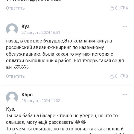
Ответить
0
4
Куз
27 августа 2024 16:51
назад в светлое будущее,Это компания кинула
российский авиаинжиниринг по наземному
обслуживанию, была какая то мутная история с
оплатой выполненных работ...Вот теперь такая се дя
ви...🤣🤣🤣
Ответить
6
0
Khpn
28 августа 2024 11:32
Куз,
Ты как баба на базаре - точно не уверен, но что то
слышал, могу ещё рассказать!😂😂
То о чём ты слышал, но плохо понял так как полный