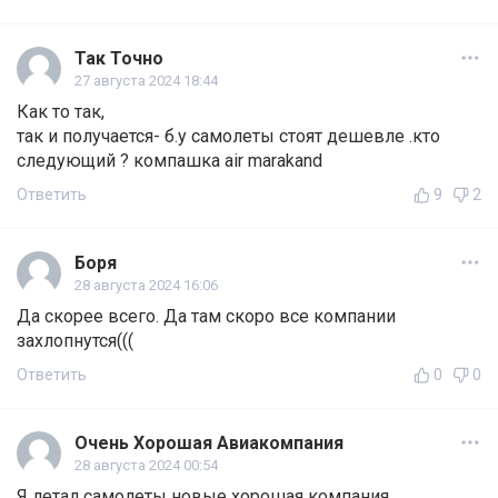
Так Точно
27 августа 2024 18:44
Как то так,
так и получается- б.у самолеты стоят дешевле .кто
следующий ? компашка air marakand
Ответить
9
2
Боря
28 августа 2024 16:06
Да скорее всего. Да там скоро все компании
захлопнутся(((
Ответить
0
0
Очень Хорошая Авиакомпания
28 августа 2024 00:54
Я летал самолеты новые хорошая компания