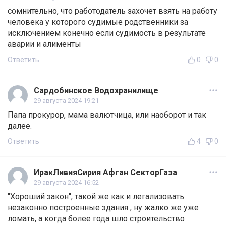
сомнительно, что работодатель захочет взять на работу
человека у которого судимые родственники за
исключением конечно если судимость в результате
аварии и алименты
Ответить
0
0
Сардобинское Водохранилище
29 августа 2024 19:21
Папа прокурор, мама валютчица, или наоборот и так
далее.
Ответить
4
0
ИракЛивияСирия Афган СекторГаза
29 августа 2024 16:52
"Хороший закон", такой же как и легализовать
незаконно построенные здания , ну жалко же уже
ломать, а когда более года шло строительство