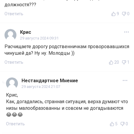
должностя???
Ответить
9
0
Крис
29 августа 2024 09:31
Расчищаете дорогу родственничкам проворовавшихся
чинушей да? Ну ну. Молодцы ))
Ответить
20
1
Нестандартное Мнение
29 августа 2024 21:07
Крис,
Как, догадались, странная ситуация, верха думают что
низы малообразованны и совсем не догадываются
😂😂😂
Ответить
5
0