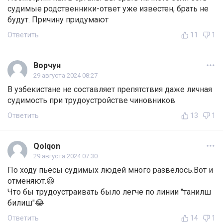
судимые родственники-ответ уже известен, брать не
будут. Причину придумают
Ответить
11
1
Ворчун
29 августа 2024 08:27
В узбекистане не составляет препятствия даже личная
судимость при трудоустройстве чиновников
Ответить
13
1
Qolqon
29 августа 2024 07:30
По ходу пьесы судимых людей много развелось.Вот и
отменяют.😆
Что бы трудоустраивать было легче по линии "танилш
билиш"😂
Ответить
14
1