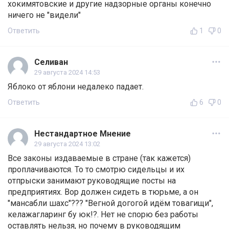
хокимятовские и другие надзорные органы конечно
ничего не "видели"
Ответить
1
0
Селиван
29 августа 2024 14:53
Яблоко от яблони недалеко падает.
Ответить
6
0
Нестандартное Мнение
29 августа 2024 13:02
Все законы издаваемые в стране (так кажется)
проплачиваются. То то смотрю сидельцы и их
отпрыски занимают руководящие посты на
предприятиях. Вор должен сидеть в тюрьме, а он
"мансабли шахс"??? "Вегной догогой идём товагищи",
келажагларинг бу юк!?. Нет не спорю без работы
оставлять нельзя, но почему в руководящим