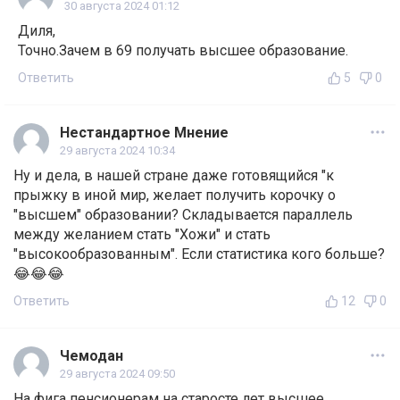
30 августа 2024 01:12
Диля,
Точно.Зачем в 69 получать высшее образование.
Ответить
5
0
Нестандартное Мнение
29 августа 2024 10:34
Ну и дела, в нашей стране даже готовящийся "к
прыжку в иной мир, желает получить корочку о
"высшем" образовании? Складывается параллель
между желанием стать "Хожи" и стать
"высокообразованным". Если статистика кого больше?
😂😂😂
Ответить
12
0
Чемодан
29 августа 2024 09:50
На фига пенсионерам на старосте лет высшее