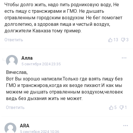
Чтобы долго жить, надо пить родниковую воду, Не
есть пищу с трансжирами и ГМО. Не дышать
отравленным городским воздухом. Не бег помогает
долголетию, а здоровая пища и чистый воздух,
долгжители Кавказа тому пример.
Ответить
13
3
Алла
5 сентября 2024 23:35
Вячеслав,
Вот Вы хорошо написали.Только где взять пищу без
ГМО и трансжиров,когда их везде пихают.И как мы
можем не дышать отравленным воздухом,человек
ведь без дыхания жить не может.
Ответить
5
1
ARA
5 сентября 2024 10:36