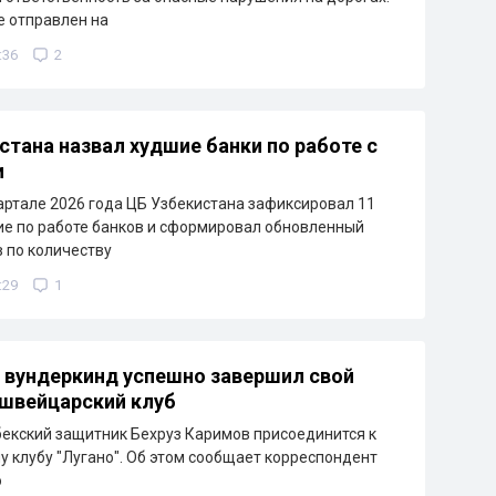
 отправлен на
:36
2
стана назвал худшие банки по работе с
и
артале 2026 года ЦБ Узбекистана зафиксировал 11
е по работе банков и сформировал обновленный
в по количеству
:29
1
 вундеркинд успешно завершил свой
 швейцарский клуб
бекский защитник Бехруз Каримов присоединится к
 клубу "Лугано". Об этом сообщает корреспондент
о