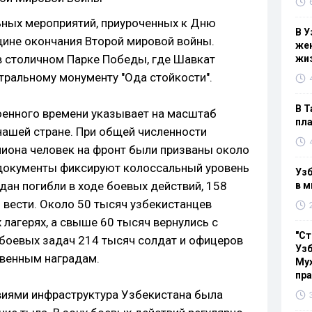
ьных мероприятий, приуроченных к Дню
В У
вщине окончания Второй мировой войны.
жен
в столичном Парке Победы, где Шавкат
жи
тральному монументу "Ода стойкости".
В Т
оенного времени указывает на масштаб
пла
ашей стране. При общей численности
лиона человек на фронт были призваны около
 документы фиксируют колоссальный уровень
Узб
дан погибли в ходе боевых действий, 158
в м
 вести. Около 50 тысяч узбекистанцев
лагерях, а свыше 60 тысяч вернулись с
"Ст
боевых задач 214 тысяч солдат и офицеров
Узб
твенным наградам.
Мух
пр
виями инфраструктура Узбекистана была