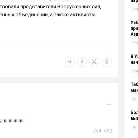
па
твовали представители Вооруженных сил,
17:4
енных объединений, а также активисты
Узб
пр
Ази
17:2
В У
нач
16:4
Таб
мах
16:1
Бол
вы
!!!!!!!!!!!
14:1
4
2