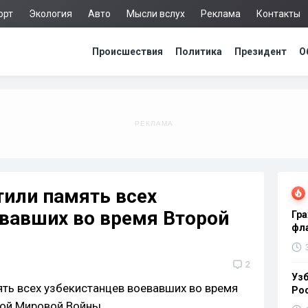
орт
Экология
Авто
Мысли вслух
Реклама
Контакты
Происшествия
Политика
Президент
О
тили память всех
евавших во время Второй
Гра
фла
2
Узб
Ро