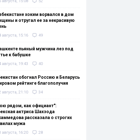
6 августа, 15:08
52
збекистане хоким ворвался в дом
щины и отругал ее за некрасивую
знь
4 августа, 15:16
49
ашкенте пьяный мужчина лез под
тье к бабушке
4 августа, 19:43
40
екистан обогнал Россию и Беларусь
ировом рейтинге благополучия
2 августа, 21:10
34
ою рядом, как официант":
екская актриса Шахзода
аммедова рассказала о строгих
авилах мужа
3 августа, 16:20
28