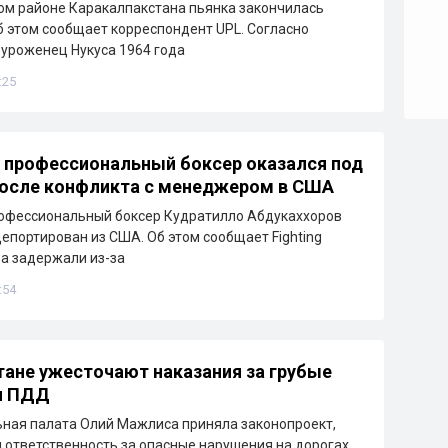
м районе Каракалпакстана пьянка закончилась
б этом сообщает корреспондент UPL. Согласно
уроженец Нукуса 1964 года
:25
 профессиональный боксер оказался под
после конфликта с менеджером в США
рофессиональный боксер Кудратилло Абдукаххоров
депортирован из США. Об этом сообщает Fighting
ра задержали из-за
:54
тане ужесточают наказания за грубые
я ПДД
ная палата Олий Мажлиса приняла законопроект,
ответственность за опасные нарушения на дорогах.