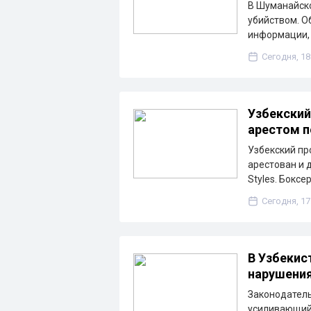
В Шуманайско
убийством. О
информации, 
Сегодня, 18
Узбекский
арестом 
Узбекский п
арестован и 
Styles. Боксе
Сегодня, 17
В Узбекис
нарушени
Законодатель
усиливающий 