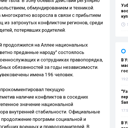
ие тыла. В зону боевых действий регулярно
Уз
ольствием, обмундированием и техникой.
вос
а многократно возросла в связи с прибытием
куп
иц из затронутых конфликтом регионов, среди
детей, потерявших родителей.
й продолжился на Аллее национальных
аветно преданные народу" состоялось
военнослужащих и сотрудниках правопорядка,
В У
мас
бных обязанностей за годы независимости.
гос
 увековечены имена 196 человек.
19:2
в прокомментировал текущую
"Уз
тметив наличие конфликтов в соседних
пер
Sa
тепенное значение национальной
17:5
тора внутренней стабильности. Официальные
а продолжение программ социальной и
В У
гибших военных и правоохранителей. В