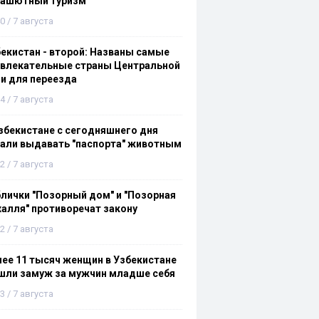
рашютный туризм
0 / 7 августа
екистан - второй: Названы самые
ивлекательные страны Центральной
и для переезда
4 / 7 августа
збекистане с сегодняшнего дня
али выдавать "паспорта" животным
2 / 7 августа
лички "Позорный дом" и "Позорная
алля" противоречат закону
2 / 7 августа
ее 11 тысяч женщин в Узбекистане
шли замуж за мужчин младше себя
3 / 7 августа