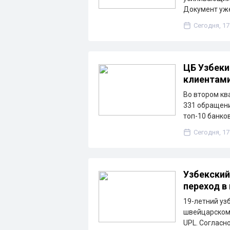
Документ уже
Сегодня, 17
ЦБ Узбеки
клиентам
Во втором кв
331 обращени
топ-10 банко
Сегодня, 17
Узбекский
переход в
19-летний уз
швейцарскому
UPL. Согласн