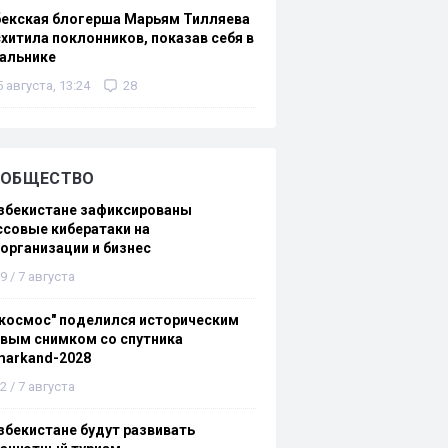
бекская блогерша Марьям Тилляева
хитила поклонников, показав себя в
альнике
5 августа, 13:24
28
ОБЩЕСТВО
збекистане зафиксированы
совые кибератаки на
организации и бизнес
9 / 7 августа
космос" поделился историческим
вым снимком со спутника
markand-2028
2 / 7 августа
збекистане будут развивать