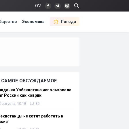
O‘Z
бщество
Экономика
Погода
САМОЕ ОБСУЖДАЕМОЕ
жданка Узбекистана использовала
г России как коврик
3 августа, 10:18
85
екистанцы не хотят работать в
ссии