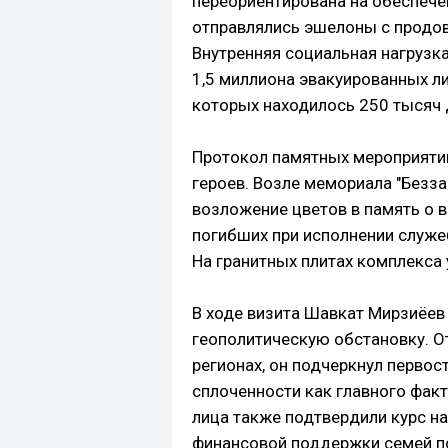
переориентирована на обеспечен
отправлялись эшелоны с продов
Внутренняя социальная нагрузк
1,5 миллиона эвакуированных л
которых находилось 250 тысяч 
Протокол памятных мероприяти
героев. Возле мемориала "Безз
возложение цветов в память о 
погибших при исполнении служе
На гранитных плитах комплекса
В ходе визита Шавкат Мирзиёе
геополитическую обстановку. О
регионах, он подчеркнул первос
сплоченности как главного фак
лица также подтвердили курс н
финансовой поддержки семей по