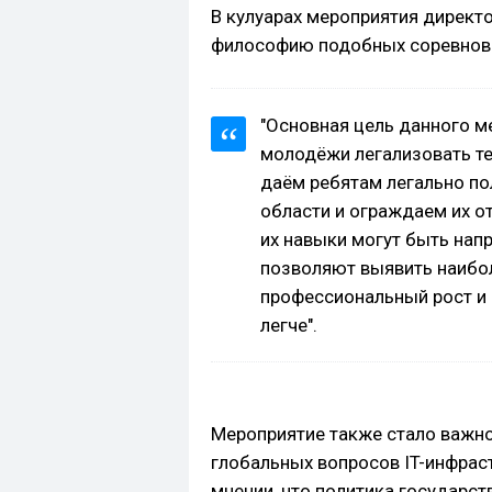
В кулуарах мероприятия директо
философию подобных соревнов
"Основная цель данного м
молодёжи легализовать те
даём ребятам легально по
области и ограждаем их о
их навыки могут быть нап
позволяют выявить наибо
профессиональный рост и 
легче".
Мероприятие также стало важн
глобальных вопросов IT-инфрас
мнении, что политика государст