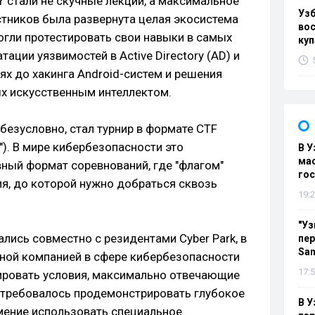
стали не скучные лекции, а максимальное
Уз
стников была развернута целая экосистема
вос
огли протестировать свои навыки в самых
куп
тации уязвимостей в Active Directory (AD) и
ях до хакинга Android-систем и решения
х искусственным интеллектом.
безусловно, стал турнир в формате CTF
а"). В мире кибербезопасности это
В У
мас
ный формат соревнований, где "флагом"
гос
я, до которой нужно добраться сквозь
19:2
"Уз
лись совместно с резидентами Cyber Park, в
пер
Sa
нной компанией в сфере кибербезопасности
17:5
ировать условия, максимально отвечающие
 требовалось продемонстрировать глубокое
В У
умение использовать специальное