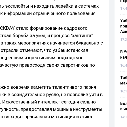
па
ь эксплойты и находить лазейки в системах
17:4
 к информации ограниченного пользования.
Узб
пр
CKDAY стало формирование кадрового
Ази
сткая борьба за умы, и процесс "хантинга"
17:2
а таких мероприятиях начинается буквально с
 отрасли отмечают, что узбекистанская
В У
зощренным и креативным подходом к
нач
ачастую превосходя своих сверстников по
16:4
Таб
мах
жно вовремя заметить талантливого парня
16:1
ки в созидательное русло, не позволив уйти в
). Искусственный интеллект сегодня сильно
Бол
ступность, предоставляя мощные инструменты
вы
ан выходит правильная мотивация и этика.
14:1