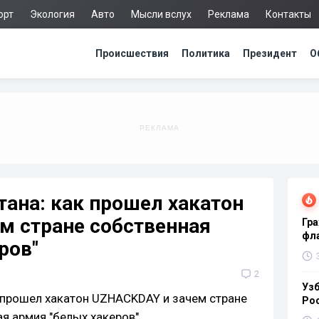
орт
Экология
Авто
Мысли вслух
Реклама
Контакты
Происшествия
Политика
Президент
О
ана: как прошел хакатон
м стране собственная
Гра
фла
ров"
2
Узб
Ро