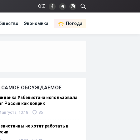
O‘Z
бщество
Экономика
Погода
САМОЕ ОБСУЖДАЕМОЕ
жданка Узбекистана использовала
г России как коврик
3 августа, 10:18
85
екистанцы не хотят работать в
ссии