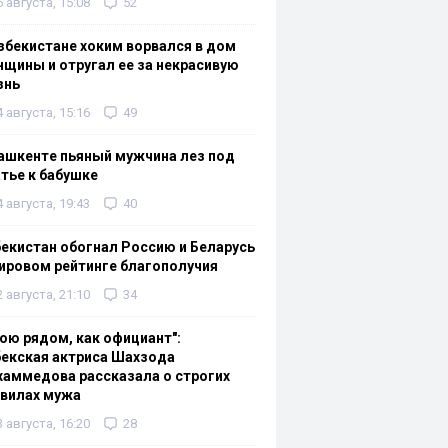
6 августа, 15:08
52
збекистане хоким ворвался в дом
щины и отругал ее за некрасивую
знь
4 августа, 15:16
49
ашкенте пьяный мужчина лез под
тье к бабушке
4 августа, 19:43
40
екистан обогнал Россию и Беларусь
ировом рейтинге благополучия
2 августа, 21:10
34
ою рядом, как официант":
екская актриса Шахзода
аммедова рассказала о строгих
авилах мужа
3 августа, 16:20
28