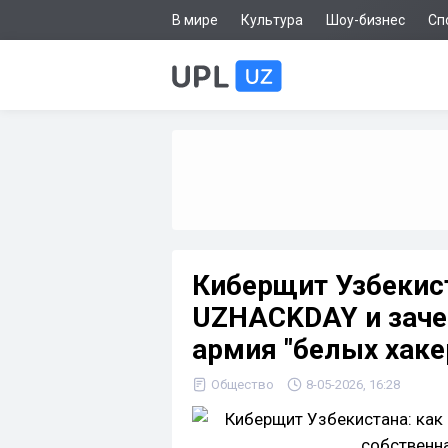
В мире
Культура
Шоу-бизнес
Сп
Киберщит Узбекист
UZHACKDAY и заче
армия "белых хаке
Общество
8-05-2026, 16:28