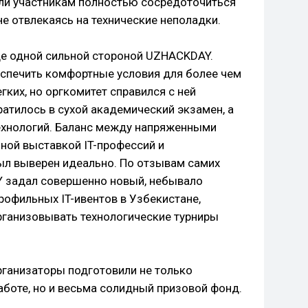
ли участникам полностью сосредоточиться
е отвлекаясь на технические неполадки.
ще одной сильной стороной UZHACKDAY.
еспечить комфортные условия для более чем
егких, но оргкомитет справился с ней
атилось в сухой академический экзамен, а
ехнологий. Баланс между напряженными
ьной выставкой IT-профессий и
л выверен идеально. По отзывам самих
Y задал совершенно новый, небывало
рофильных IT-ивентов в Узбекистане,
организовывать технологические турниры
рганизаторы подготовили не только
аботе, но и весьма солидный призовой фонд.