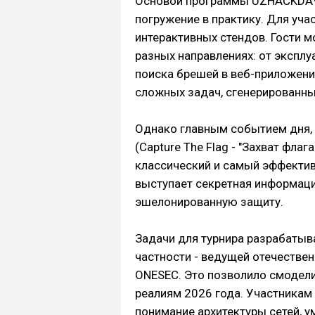
Основой программы UZHACKDAY 
погружение в практику. Для уча
интерактивных стендов. Гости м
разных направлениях: от эксплуа
поиска брешей в веб-приложени
сложных задач, сгенерированны
Однако главным событием дня, 
(Capture The Flag - "Захват флаг
классический и самый эффектив
выступает секретная информаци
эшелонированную защиту.
Задачи для турнира разрабатыва
частности - ведущей отечестве
ONESEC. Это позволило смодел
реалиям 2026 года. Участникам
понимание архитектуры сетей, 