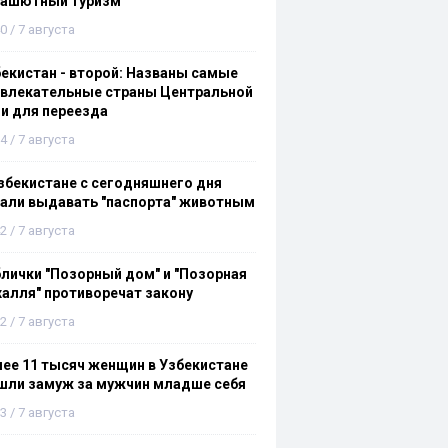
рашютный туризм
0 / 7 августа
екистан - второй: Названы самые
ивлекательные страны Центральной
и для переезда
4 / 7 августа
збекистане с сегодняшнего дня
али выдавать "паспорта" животным
2 / 7 августа
лички "Позорный дом" и "Позорная
алля" противоречат закону
2 / 7 августа
ее 11 тысяч женщин в Узбекистане
шли замуж за мужчин младше себя
3 / 7 августа