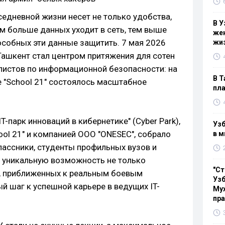
едневной жизни несет не только удобства,
В У
м больше данных уходит в сеть, тем выше
жен
особных эти данные защитить. 7 мая 2026
жи
 Ташкент стал центром притяжения для сотен
истов по информационной безопасности: на
В Т
 "School 21" состоялось масштабное
пла
-парк инноваций в кибернетике" (Cyber Park),
Узб
ol 21" и компанией ООО "ONESEC", собрало
в м
лассники, студенты профильных вузов и
 уникальную возможность не только
"Ст
х, приближенных к реальным боевым
Узб
ый шаг к успешной карьере в ведущих IT-
Мух
пр