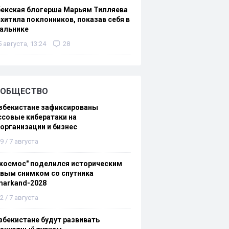
бекская блогерша Марьям Тилляева
хитила поклонников, показав себя в
альнике
5 августа, 13:24
28
ОБЩЕСТВО
збекистане зафиксированы
совые кибератаки на
организации и бизнес
9 / 7 августа
космос" поделился историческим
вым снимком со спутника
markand-2028
2 / 7 августа
збекистане будут развивать