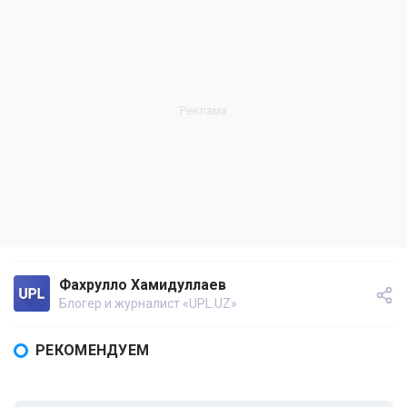
Фахрулло Хамидуллаев
Блогер и журналист «UPL.UZ»
РЕКОМЕНДУЕМ