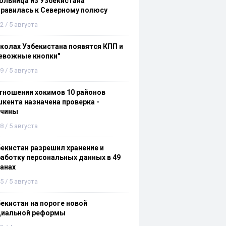
льница из Узбекистана
равилась к Северному полюсу
2 / 5 августа
колах Узбекистана появятся КПП и
евожные кнопки"
9 / 5 августа
тношении хокимов 10 районов
кента назначена проверка -
ичины
8 / 5 августа
екистан разрешил хранение и
аботку персональных данных в 49
анах
5 / 5 августа
екистан на пороге новой
циальной реформы