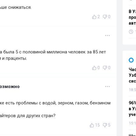
ьше снижаться.
В У
2
0
про
ав
а была 5 с половиной миллиона человек за 85 лет
 и праценты.
0
0
Ча
Узб
си
Возможно
18:5
же есть проблемы с водой, зерном, газом, бензином
96%
в У
уч
йтеров для других стран?
15:1
15
5