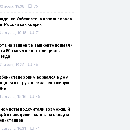
30 июля, 19:38
76
жданка Узбекистана использовала
г России как коврик
3 августа, 10:18
71
ота на зайцев": в Ташкенте поймали
ти 80 тысяч неплательщиков
оезда
31 июля, 19:25
46
збекистане хоким ворвался в дом
щины и отругал ее за некрасивую
знь
4 августа, 15:16
45
ономисты подсчитали возможный
рб от введения налога на вклады
екистанцев
1 августа, 16:31
41