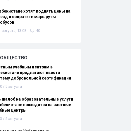
збекистане хотят поднять цены на
езд и сократить маршруты
тобусов
1 августа, 13:08
40
ОБЩЕСТВО
стным учебным центрам в
екистане предлагают ввести
стему добровольной сертификации
0 / 5 августа
 жалоб на образовательные услуги
збекистане приходится на частные
ебные центры
3 / 5 августа