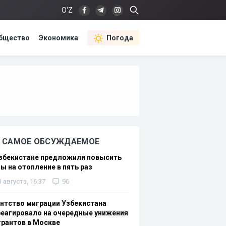
O‘Z
бщество
Экономика
Погода
САМОЕ ОБСУЖДАЕМОЕ
Узбекистане предложили повысить
ы на отопление в пять раз
1 августа, 16:37
96
нтство миграции Узбекистана
еагировало на очередные унижения
рантов в Москве