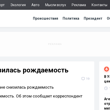
орт
Экология
Авто
Мысли вслух
Реклама
Контакты
Происшествия
Политика
Президент
О
изилась рождаемость
В 
19
цен
аемость. Об этом сообщает корреспондент
Аге
отр
миг