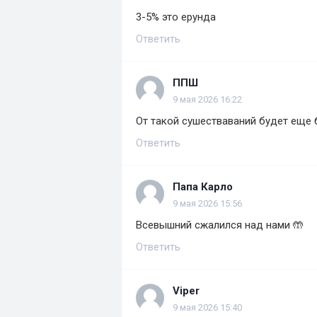
3-5% это ерунда
Ответить
ППШ
9 мая 2026 16:22
От такой сушестваваний будет еще
Ответить
Папа Карло
9 мая 2026 15:56
Всевышний сжалился над нами 🤲
Ответить
Viper
9 мая 2026 15:40