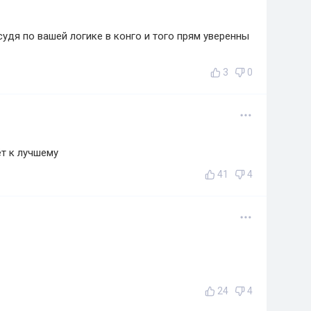
о судя по вашей логике в конго и того прям уверенны
3
0
т к лучшему
41
4
24
4