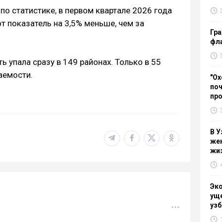
о статистике, в первом квартале 2026 года
от показатель на 3,5% меньше, чем за
Гра
фла
ь упала сразу в 149 районах. Только в 55
аемости.
"Ох
поч
пр
В У
жен
жи
Эк
уще
узб