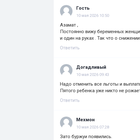
Гость
10 мая 2026 10:50
Азамат ,
Постоянно вижу беременных женщин 
и один на руках . Так что о снижени
Ответить
Догадливый
10 мая 2026 09:43
Надо отменить все льготы и выплаты
Пятого ребенка уже никто не рожает
Ответить
Мехмон
10 мая 2026 07:28
Зато буржуи появились.