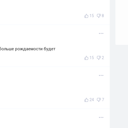
15
8
 больше рождаемости будет
15
2
24
7