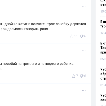
Шко
отп
15:0
В ш
, двойню катит в коляске , трое за юбку держатся
"тр
и рождаемости говорить рано .
12:4
11
6
В о
Таш
пр
05:0
 пособий на третьего и четвертого ребенка.
.
Узб
обр
7
6
стр
01:4
Узб
со