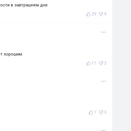
ости в завтрашнем дне.
29
9
ет хорошим.
11
3
1
3