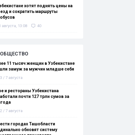
збекистане хотят поднять цены на
езд и сократить маршруты
тобусов
1 августа, 13:08
40
ОБЩЕСТВО
ее 11 тысяч женщин в Узбекистане
шли замуж за мужчин младше себя
3 / 7 августа
е и рестораны Узбекистана
аботали почти 127 трлн сумов за
лгода
2 / 7 августа
ести городах Ташобласти
динально обновят систему