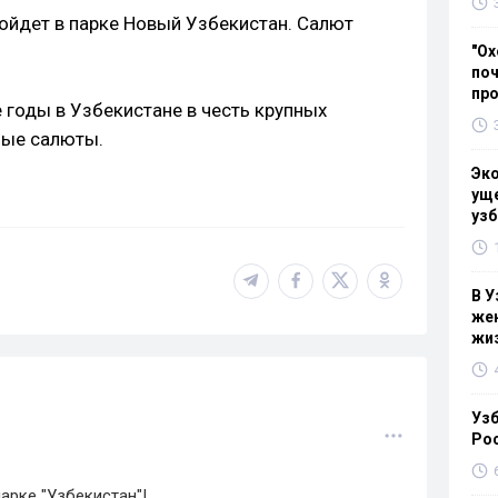
ойдет в парке Новый Узбекистан. Салют
"Ох
поч
пр
е годы в Узбекистане в честь крупных
ные салюты.
Эк
уще
узб
В У
жен
жи
Узб
Ро
арке "Узбекистан"!