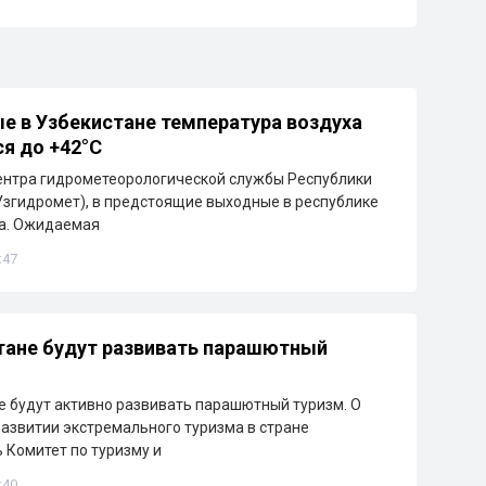
е в Узбекистане температура воздуха
я до +42°C
ентра гидрометеорологической службы Республики
Узгидромет), в предстоящие выходные в республике
ра. Ожидаемая
:47
тане будут развивать парашютный
е будут активно развивать парашютный туризм. О
азвитии экстремального туризма в стране
 Комитет по туризму и
:40