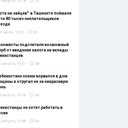
3 августа, 10:18
73
ота на зайцев": в Ташкенте поймали
ти 80 тысяч неплательщиков
оезда
31 июля, 19:25
49
ономисты подсчитали возможный
рб от введения налога на вклады
екистанцев
1 августа, 16:31
48
збекистане хоким ворвался в дом
щины и отругал ее за некрасивую
знь
4 августа, 15:16
46
екистанцы не хотят работать в
ссии
6 августа, 15:08
44