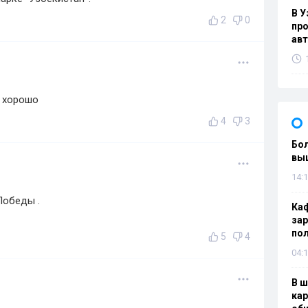
В У
2
0
про
ав
е хорошо
4
3
Бол
вы
14:1
Победы .
Каф
зар
по
5
4
04:1
В ш
кар