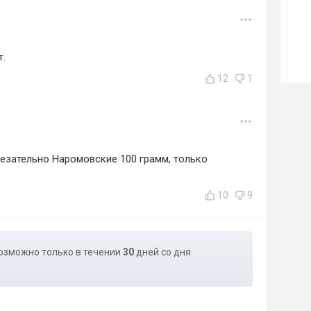
т.
12
1
безательно Наромовские 100 грамм, только
10
9
озможно только в течении
30
дней со дня