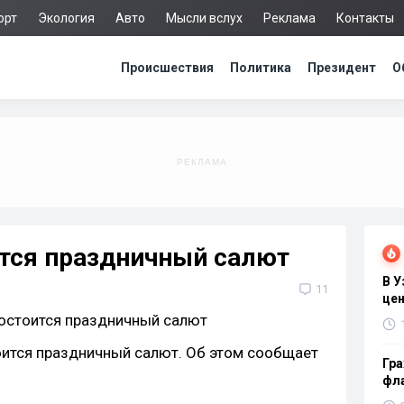
орт
Экология
Авто
Мысли вслух
Реклама
Контакты
Происшествия
Политика
Президент
О
ится праздничный салют
В 
11
цен
тоится праздничный салют. Об этом сообщает
Гра
фла