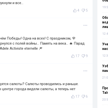
об
кнули и все...
19:5
4
5
Об
вод
лиш
12:4
С Днём Победы! Одна на всех! С праздником, 🌹
рнулся с полей войны... Память на века... 🔥 Парад
Уч
le Activiste eternelle 🎆
нас
12:3
17
9
Уз
па
21:0
одятся салюты? Салюты проводились и раньше.
Пр
в центре города видели салюты, а теперь нет
Tal
17
6
20:5