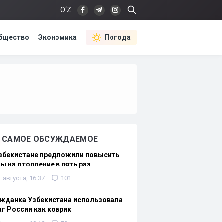
O‘Z
бщество
Экономика
Погода
САМОЕ ОБСУЖДАЕМОЕ
Узбекистане предложили повысить
ы на отопление в пять раз
1 августа, 16:37
101
жданка Узбекистана использовала
г России как коврик