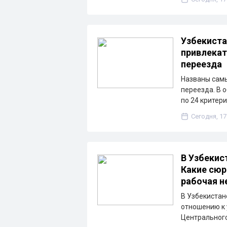
Узбекиста
привлекат
переезда
Названы сам
переезда. В 
по 24 критер
Сегодня, 17
В Узбекис
Какие сюр
рабочая н
В Узбекистан
отношению к 
Центрального