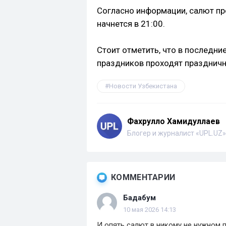
Согласно информации, салют пр
начнется в 21:00.
Стоит отметить, что в последни
праздников проходят празднич
Новости Узбекистана
Фахрулло Хамидуллаев
Блогер и журналист «UPL.UZ»
КОММЕНТАРИИ
Бадабум
10 мая 2026 14:13
И опять салют в никому не нужном п