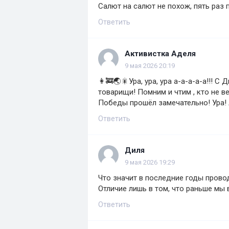
Салют на салют не похож, пять раз пу
Ответить
Активистка Аделя
9 мая 2026 20:19
👩‍🚒🌏🎇Ура, ура, ура а-а-а-а-а!!! 
товарищи! Помним и чтим , кто не ве
Победы прошёл замечательно! Ура! Ade
Ответить
Диля
9 мая 2026 19:29
Что значит в последние годы пров
Отличие лишь в том, что раньше мы 
Ответить