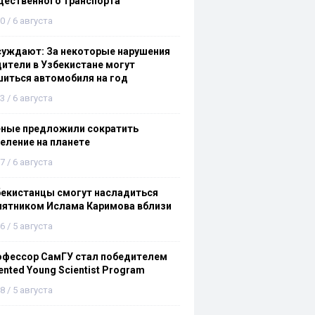
щественного транспорта
0 / 6 августа
суждают: За некоторые нарушения
ители в Узбекистане могут
иться автомобиля на год
3 / 6 августа
еные предложили сократить
еление на планете
7 / 6 августа
бекистанцы смогут насладиться
мятником Ислама Каримова вблизи
6 / 5 августа
офессор СамГУ стал победителем
ented Young Scientist Program
8 / 5 августа