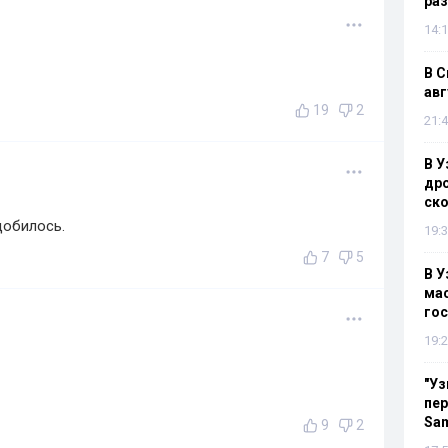
раз
14:1
В С
авг
19
2
21:4
В У
дро
ско
добилось.
19:3
7
5
В У
мас
гос
19:2
"Уз
пер
Sa
9
2