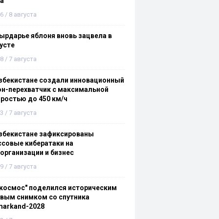
а
6 / 8 августа
ырдарье яблоня вновь зацвела в
усте
8 / 7 августа
збекистане создали инновационный
н-перехватчик с максимальной
ростью до 450 км/ч
3 / 7 августа
збекистане зафиксированы
совые кибератаки на
организации и бизнес
9 / 7 августа
космос" поделился историческим
вым снимком со спутника
markand-2028