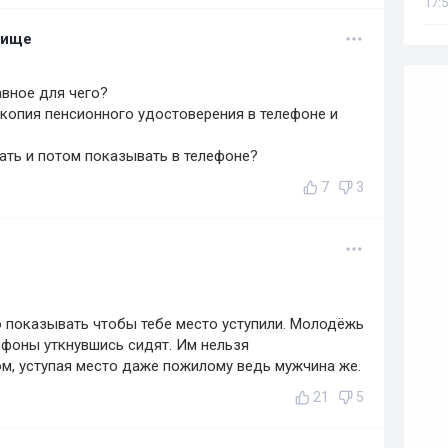
17:5
лище
авное для чего?
 копия пенсионного удостоверения в телефоне и
ать и потом показывать в телефоне?
7
3
о показывать чтобы тебе место уступили. Молодёжь
лефоны уткнувшись сидят. Им нельзя
м, уступая место даже пожилому ведь мужчина же.
21
5