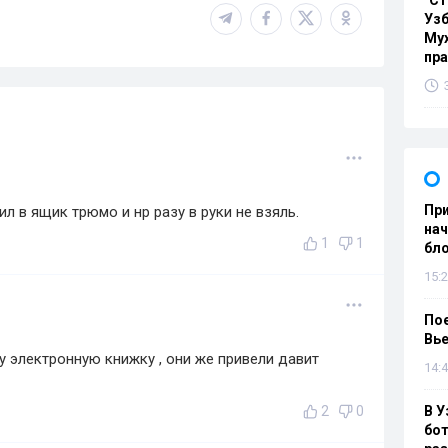
"Ст
Узб
Мух
пр
При
л в ящик трюмо и нр разу в руки не взяль.
нач
1
1
бл
15:2
Пое
Вье
у электронную книжку , они же привели давит
14:4
2
0
В У
бот