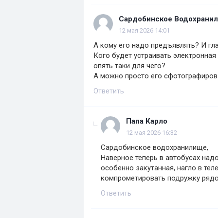
Сардобинское Водохрани
12 мая 2026 14:01
А кому его надо предъявлять? И гл
Кого будет устраивать электронная
опять таки для чего?
А можно просто его сфотографиров
Ответить
Папа Карло
12 мая 2026 16:32
Сардобинское водохранилище,
Наверное теперь в автобусах над
особенно закутанная, нагло в те
компрометировать подружку рядо
Ответить