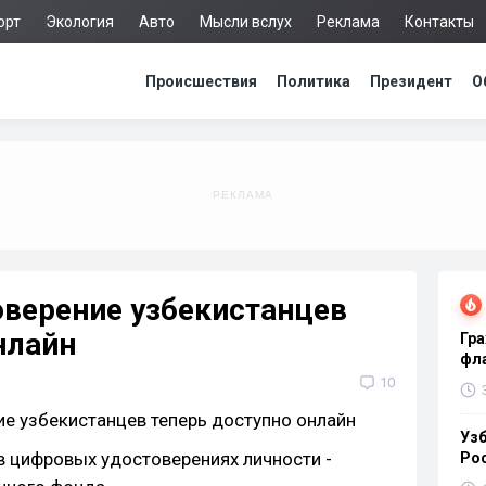
орт
Экология
Авто
Мысли вслух
Реклама
Контакты
Происшествия
Политика
Президент
О
оверение узбекистанцев
нлайн
Гра
фла
10
Узб
в цифровых удостоверениях личности -
Ро