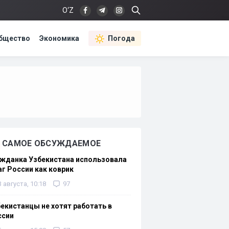
O‘Z
бщество
Экономика
Погода
САМОЕ ОБСУЖДАЕМОЕ
жданка Узбекистана использовала
г России как коврик
3 августа, 10:18
97
екистанцы не хотят работать в
ссии