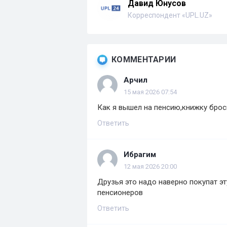
Давид Юнусов
Корреспондент «UPL.UZ»
КОММЕНТАРИИ
Арчил
15 мая 2026 07:54
Как я вышел на пенсию,книжку броси
Ответить
Ибрагим
12 мая 2026 20:00
Друзья это надо наверно покупат эт
пенсионеров
Ответить