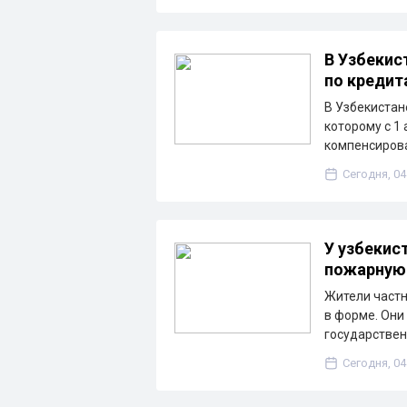
В Узбекис
по кредит
В Узбекистан
которому с 1
компенсирова
Сегодня, 04
У узбекис
пожарную
Жители частн
в форме. Они
государствен
Сегодня, 04