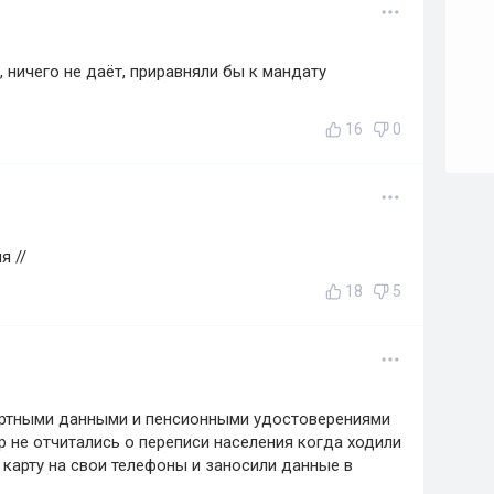
, ничего не даёт, приравняли бы к мандату
16
0
я //
18
5
портными данными и пенсионными удостоверениями
ор не отчитались о переписи населения когда ходили
 карту на свои телефоны и заносили данные в