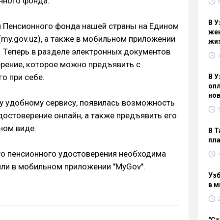
нного фонда.
В У
и Пенсионного фонда нашей страны на Едином
жен
(my.gov.uz), а также в мобильном приложении
жи
. Теперь в разделе электронных документов
рение, которое можно предъявить с
го при себе.
В У
опл
нов
му удобному сервису, появилась возможность
достоверение онлайн, а также предъявить его
ном виде.
В Т
пла
го пенсионного удостоверения необходима
 или в мобильном приложении "MyGov".
Узб
в м