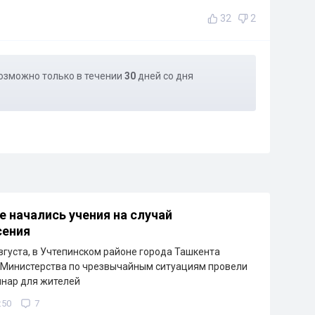
32
2
озможно только в течении
30
дней со дня
е начались учения на случай
сения
августа, в Учтепинском районе города Ташкента
 Министерства по чрезвычайным ситуациям провели
инар для жителей
:50
7