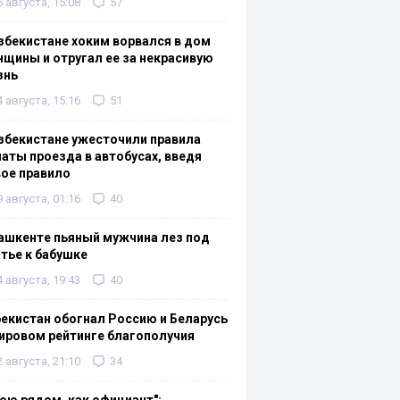
6 августа, 15:08
57
збекистане хоким ворвался в дом
щины и отругал ее за некрасивую
знь
4 августа, 15:16
51
збекистане ужесточили правила
аты проезда в автобусах, введя
ое правило
9 августа, 01:16
40
ашкенте пьяный мужчина лез под
тье к бабушке
4 августа, 19:43
40
екистан обогнал Россию и Беларусь
ировом рейтинге благополучия
2 августа, 21:10
34