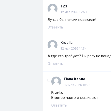
123
12 мая 2026 17:58
Лучше бы пенсии повысили!
Ответить
Kruella
12 мая 2026 14:34
А где его требуют? Ни разу не пона
Ответить
Папа Карло
12 мая 2026 16:28
Kruella,
В метро часто спрашивают
Ответить