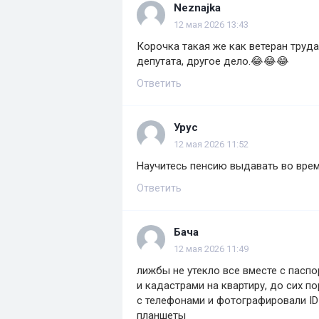
Neznajka
12 мая 2026 13:43
Корочка такая же как ветеран труда
депутата, другое дело.😂😂😂
Ответить
Урус
12 мая 2026 11:52
Научитесь пенсию выдавать во врем
Ответить
Бача
12 мая 2026 11:49
лижбы не утекло все вместе с пас
и кадастрами на квартиру, до сих п
с телефонами и фотографировали ID
планшеты