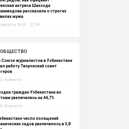
ою рядом, как официант":
екская актриса Шахзода
аммедова рассказала о строгих
авилах мужа
3 августа, 16:20
29
ОБЩЕСТВО
 Союзе журналистов в Узбекистане
ал работу Творческий совет
огеров
2 / 8 августа
здки граждан Узбекистана во
тнам увеличились на 44,7%
5 / 8 августа
збекистане число посещений
анических садов увеличилось в 3,8