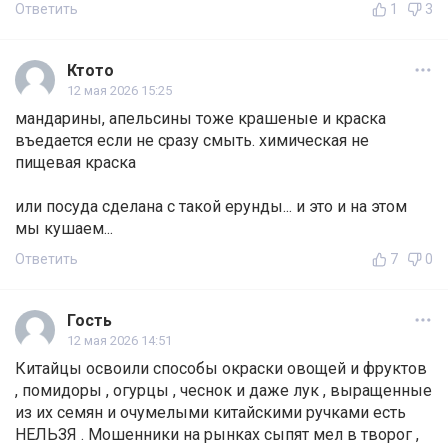
Ответить
1
3
Ктото
12 мая 2026 15:25
мандарины, апельсины тоже крашеные и краска
въедается если не сразу смыть. химическая не
пищевая краска
или посуда сделана с такой ерунды... и это и на этом
мы кушаем...
Ответить
7
0
Гость
12 мая 2026 14:51
Китайцы освоили способы окраски овощей и фруктов
, помидоры , огурцы , чеснок и даже лук , выращенные
из их семян и очумелыми китайскими ручками есть
НЕЛЬЗЯ . Мошенники на рынках сыпят мел в творог ,