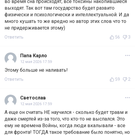
во время сна происходят, все токсины накопившиеся
выходят. Так вот там государство будет развито
физически и психологически и интеллектуальной. И да
много кушать то же вредно но автор этих слов что то
не придерживается этому)
Ответить
56
3
Папа Карло
12 мая 2026 17:59
Этому больше не наливать!
Ответить
59
2
Светослав
12 мая 2026 17:59
А еще он считать НЕ научился - сколько будет травм и
даже смертей из-за того, что кто-то не выспался. Это
ему не времена Войны, когда люди вкалывали - все
для фронта! ТОГДА такое требование было понятно, но