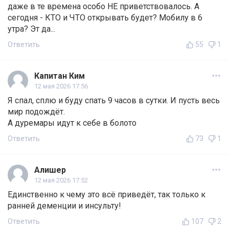
даже в те времена особо НЕ приветствовалось. А
сегодня - КТО и ЧТО открывать будет? Мобилу в 6
утра? Эт да...
Ответить
55
1
Капитан Ким
12 мая 2026 17:56
Я спал, сплю и буду спать 9 часов в сутки. И пусть весь
мир подождёт.
А дуремары идут к себе в болото
Ответить
73
1
Алишер
12 мая 2026 17:52
Единственно к чему это всё приведёт, так только к
ранней деменции и инсульту!
Ответить
107
2