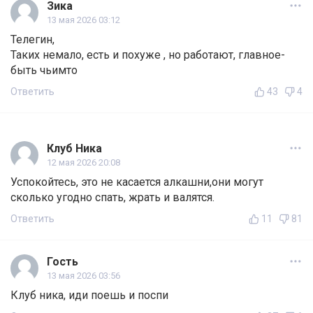
Зика
13 мая 2026 03:12
Телегин,
Таких немало, есть и похуже , но работают, главное-
быть чьимто
Ответить
43
4
Клуб Ника
12 мая 2026 20:08
Успокойтесь, это не касается алкашни,они могут
сколько угодно спать, жрать и валятся.
Ответить
11
81
Гость
13 мая 2026 03:56
Клуб ника, иди поешь и поспи