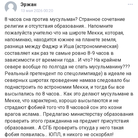
Эржан
13 мая 2026 00:20
8 часов сна против мусульман? Странное сочетание
религии и отсутствия образования... Напомните
пожалуйста учителю что на широте Мекки, которая,
напоминаю, находится южнее на планете земля,
разница между Фаджр и Иша (астрономическая)
составляет как раз те самые ровно 8-9 часов в
зависимости от времени года... И что? На крайнем
севере вообще по полгода не спать мусульманину???
Реальный претендент по спецолимпиаде) в идеале на
северных широтах проведение намаза следовало бы
поднастроить по астрономии Мекки, и тогда бы все
высыпались по 8 часов... Как это делают мусульмане в
Мекке, что характерно, хорошо высыпаются и не
страдают фобией того что 8 часовой сон это козни
врагов ислама... Предлагаю министерству образования
проверить этого гражданина на предмет присутствия
образования... А СГБ проверить откуда у него такая
фобия появилась... ЮПЛ, я никого не оскорбял!