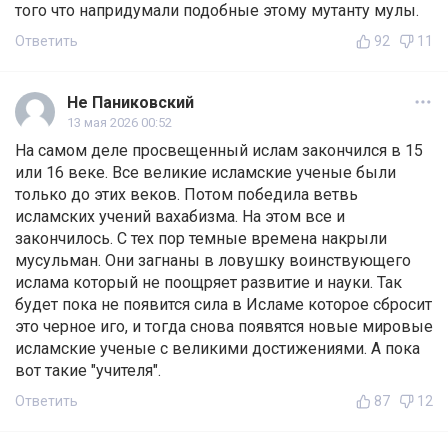
того что напридумали подобные этому мутанту мулы.
Ответить
92
11
Не Паниковский
13 мая 2026 00:52
На самом деле просвещенный ислам закончился в 15
или 16 веке. Все великие исламские ученые были
только до этих веков. Потом победила ветвь
исламских учений вахабизма. На этом все и
закончилось. С тех пор темные времена накрыли
мусульман. Они загнаны в ловушку воинствующего
ислама который не поощряет развитие и науки. Так
будет пока не появится сила в Исламе которое сбросит
это черное иго, и тогда снова появятся новые мировые
исламские ученые с великими достижениями. А пока
вот такие "учителя".
Ответить
87
12