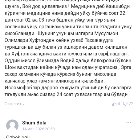
шунга , Вой дод қилаяпмиз ! Медицина деб ёзишибди
кўрингчи медицина нима дейди уйқу бўйича соат 22
дан соат 02 ва 03 гача бщлган уйқу энг зўр яьни
соғлиқли уйқу организм ўзини тиклашга етадиган уйқу
хисобланади . Шунинг учун ҳам илгарги Мусулмон
Олимлари Хуфтондан кейин ухлаб Тахажжудга
туришган ва шу билан ўз ишларини давом қилишган
ва Хуфтонгача қанча вақти юўлса илмга сарфлашган .
Оддий мисол ўзимизда Водий Ҳалқи Аллоҳ рози бўлсин
Шом вақтидан кейин кўчада кам одам учратасиз , Эрта
сахар хаммани кўчада кўрасиз бунинг мисолида
қанчалар улар ғам янгиликларни қилаябди .
Исломофоблар дарров хужумга ўтишибди бу сизларга
таълуқли эмас сизлар 24 соат ухласанглар ҳам бўлади .
Ответить
4
22
Shum Bola
14 мая 2026 20:58
Ozbek ogli,