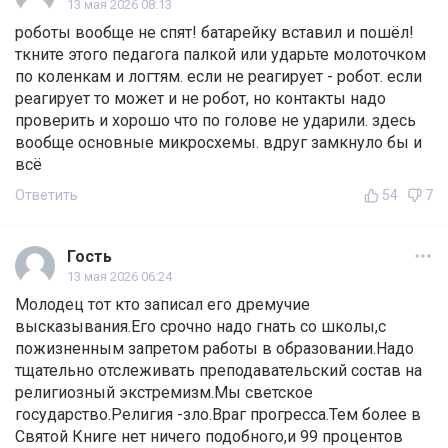
13 мая 2026 08:13
роботы вообще не спят! батарейку вставил и пошёл!
ткните этого педагога палкой или ударьте молоточком
по коленкам и логтям. если не реагирует - робот. если
реагирует то может и не робот, но контакты надо
проверить и хорошо что по голове не ударили. здесь
вообще основные микросхемы. вдруг замкнуло бы и
всё
Ответить
54
7
Гость
13 мая 2026 06:24
Молодец тот кто записал его дремучие
высказывания.Его срочно надо гнать со школы,с
пожизненным запретом работы в образовании.Надо
тщательно отслеживать преподавательский состав на
религиозный экстремизм.Мы светское
государство.Религия -зло.Враг прогресса.Тем более в
Святой Книге нет ничего подобного,и 99 процентов