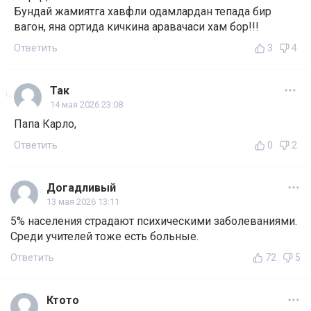
Бундай жамиятга хавфли одамлардан тепада бир
вагон, яна ортида кичкина аравачаси хам бор!!!
Ответить
3
4
Так
14 мая 2026 23:08
Папа Карло,
Ответить
0
2
Догадливый
13 мая 2026 13:11
5% населения страдают психическими заболеваниями.
Среди учителей тоже есть больные.
Ответить
72
5
Ктото