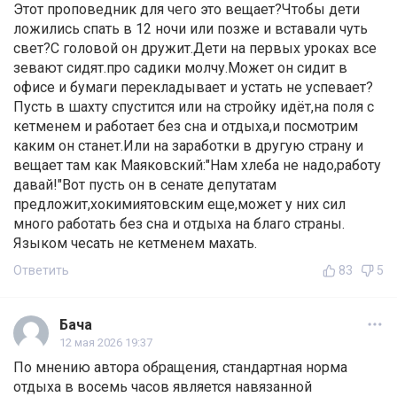
Этот проповедник для чего это вещает?Чтобы дети
ложились спать в 12 ночи или позже и вставали чуть
свет?С головой он дружит.Дети на первых уроках все
зевают сидят.про садики молчу.Может он сидит в
офисе и бумаги перекладывает и устать не успевает?
Пусть в шахту спустится или на стройку идёт,на поля с
кетменем и работает без сна и отдыха,и посмотрим
каким он станет.Или на заработки в другую страну и
вещает там как Маяковский:"Нам хлеба не надо,работу
давай!"Вот пусть он в сенате депутатам
предложит,хокимиятовским еще,может у них сил
много работать без сна и отдыха на благо страны.
Языком чесать не кетменем махать.
Ответить
83
5
Бача
12 мая 2026 19:37
По мнению автора обращения, стандартная норма
отдыха в восемь часов является навязанной