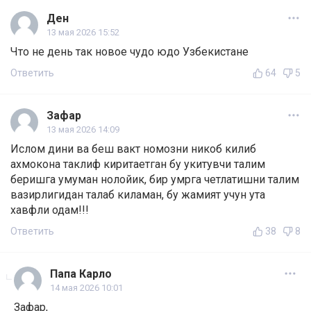
Ден
13 мая 2026 15:52
Что не день так новое чудо юдо Узбекистане
Ответить
64
5
Зафар
13 мая 2026 14:09
Ислом дини ва беш вакт номозни никоб килиб
ахмокона таклиф киритаетган бу укитувчи талим
беришга умуман нолойик, бир умрга четлатишни талим
вазирлигидан талаб киламан, бу жамият учун ута
хавфли одам!!!
Ответить
38
8
Папа Карло
14 мая 2026 10:01
Зафар,