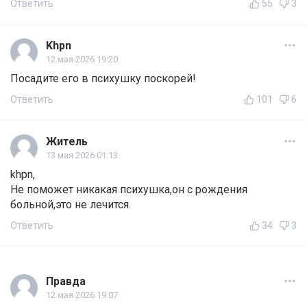
Ответить
55
3
Khpn
12 мая 2026 19:20
Посадите его в психушку поскорей!
Ответить
101
6
Житель
13 мая 2026 01:13
khpn,
Не поможет никакая психушка,он с рождения
больной,это не лечится.
Ответить
34
3
Правда
12 мая 2026 19:07