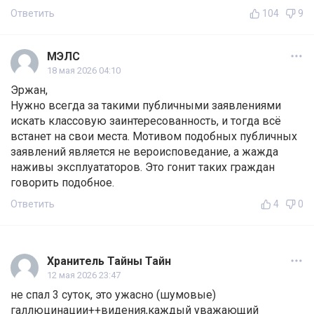
Ответить
104
9
МЭЛС
18 мая 2026 04:10
Эржан,
Нужно всегда за такими публичными заявлениями
искать классовую заинтересованность, и тогда всё
встанет на свои места. Мотивом подобных публичных
заявлений является не вероисповедание, а жажда
наживы эксплуататоров. Это гонит таких граждан
говорить подобное.
Ответить
4
0
Хранитель Тайны Тайн
12 мая 2026 23:47
не спал 3 суток, это ужасно (шумовые)
галлюцинации++видения,каждый уважающий