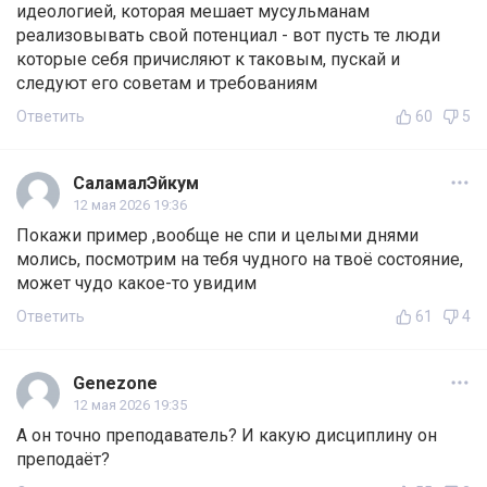
идеологией, которая мешает мусульманам
реализовывать свой потенциал - вот пусть те люди
которые себя причисляют к таковым, пускай и
следуют его советам и требованиям
Ответить
60
5
СаламалЭйкум
12 мая 2026 19:36
Покажи пример ,вообще не спи и целыми днями
молись, посмотрим на тебя чудного на твоё состояние,
может чудо какое-то увидим
Ответить
61
4
Genezone
12 мая 2026 19:35
А он точно преподаватель? И какую дисциплину он
преподаёт?