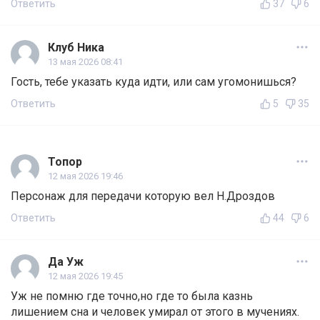
Ответить
37
6
Клуб Ника
13 мая 2026 08:41
Гость, тебе указать куда идти, или сам угомонишься?
Ответить
5
35
Топор
12 мая 2026 19:46
Персонаж для передачи которую вел Н.Дроздов
Ответить
44
6
Да Уж
12 мая 2026 19:45
Уж не помню где точно,но где то была казнь
лишением сна и человек умирал от этого в мучениях.