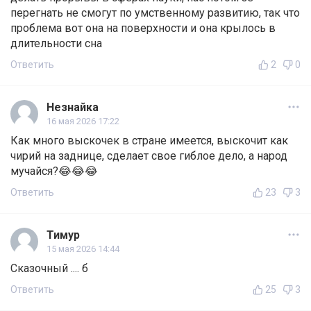
перегнать не смогут по умственному развитию, так что
проблема вот она на поверхности и она крылось в
длительности сна
Ответить
2
0
Незнайка
16 мая 2026 17:22
Как много выскочек в стране имеется, выскочит как
чирий на заднице, сделает свое гиблое дело, а народ
мучайся?😂😂😂
Ответить
23
3
Тимур
15 мая 2026 14:44
Сказочный .... б
Ответить
25
3