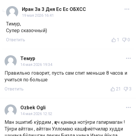
Иран За 3 Дня Ес Ес ОБХСС
19 мая 2026 16:41
Тимур,
Супер сказочный)
Ответить
1
0
Темур
14 мая 2026 19:34
Правильно говорит, пусть сам спит меньше 8 часов и
учиться по больше
Ответить
21
3
Ozbek Ogli
14 мая 2026 12:52
Ман эшитиб кўрдим , ҳеч қанақа нотўғри гапирмаган !
Тўғри айтган , айтган Улломаю кашфиётчилар худди
шунақа бўлишган лекин Бизда унақа Имон йўқда