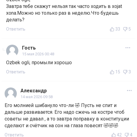
Завтра тебе скажут нельзя так часто ходить в xojat
xona.Можно но только раз в неделю.Что будешь
делать?
Ответить
33
5
Гость
15 мая 2026 00:48
Ozbek ogli, промыли хорошо
Ответить
15
3
Александр
14 мая 2026 09:58
Его молнией шибануло что-ли 🤣 Пусть не спит и
дальше развивается. Его надо сжечь на костре чтоб
советы не давал , а то завтра поправку в конституции
сделают и счётчик на сон на глаза повесят 🤣🤣🤣
Ответить
42
4