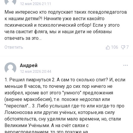
12 мая 2026 21:11
Мне интересно кто подпускает таких псевдопедагогов
к нашим детям?! Начните уже вести какойто
психический и психологический отбор! Если у этого
чела свистит фляга, мы и наши дети не обязаны
отвечать за это…
Ответить
106
7
Андрей
12 мая 2026 20:44
1. Решил пиарнуться 2. А сам то сколько спит? И, если
меньше 8 часов, то почему до сих пор ничего не
изобрел, кроме вот этого "умного" предложения
(вернее мракобесия), т.е. похоже недоспал или
"переспал"... 3. Либо услышал где-то или когда-то про
Ломоносова или других учёных, которые,ив силу
обстоятельств, сну уделяли мало времени, но, стали
Великими Учёными. А на счёт связи с
вероисповеданием, то это похоже на